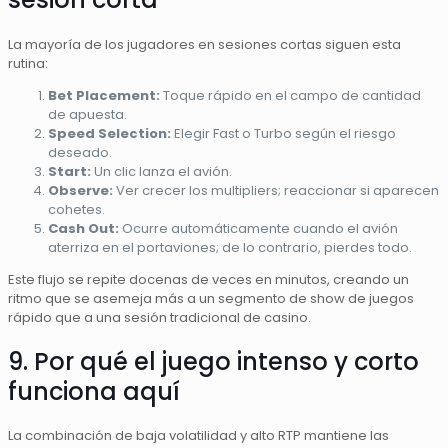
La mayoría de los jugadores en sesiones cortas siguen esta
rutina:
Bet Placement:
Toque rápido en el campo de cantidad
de apuesta.
Speed Selection:
Elegir Fast o Turbo según el riesgo
deseado.
Start:
Un clic lanza el avión.
Observe:
Ver crecer los multipliers; reaccionar si aparecen
cohetes.
Cash Out:
Ocurre automáticamente cuando el avión
aterriza en el portaviones; de lo contrario, pierdes todo.
Este flujo se repite docenas de veces en minutos, creando un
ritmo que se asemeja más a un segmento de show de juegos
rápido que a una sesión tradicional de casino.
9. Por qué el juego intenso y corto
funciona aquí
La combinación de baja volatilidad y alto RTP mantiene las