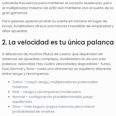
suficiente frecuencia para mantener el corazón acelerado, pero
el multiplicador máximo de x250 aún mantiene vivo el sueño de la
gran ganancia.
Para quienes quieren probar su suerte en minutos en lugar de
horas, AviaMasters ofrece una mezcla irresistible de simplicidad y
altas apuestas.
2. La velocidad es tu única palanca
A diferencia de muchos títulos de casino que dependen de
sistemas de apuestas complejos, AviaMasters te da una sola
palanca: velocidad. Hay cuatro velocidades disponibles—Turbo,
Fast, Normal y Slow—cada una ofreciendo un equilibrio diferente
entre riesgo y recompensa.
Turbo – mayor riesgo, multiplicadores potenciales
máximos.
Fast – riesgo y recompensa moderados.
Normal – configuración predeterminada, juego
equilibrado.
Slow – más seguro, pagos menores pero menor
probabilidad de crashes.