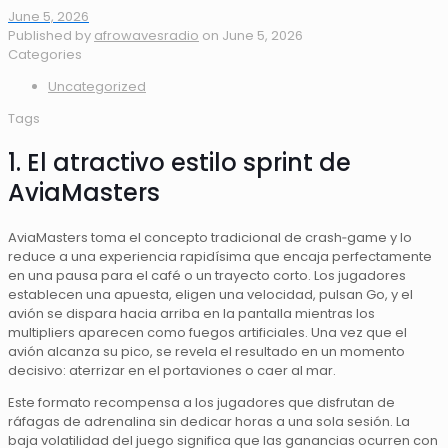
June 5, 2026
Published by
afrowavesradio
on
June 5, 2026
Categories
Uncategorized
Tags
1. El atractivo estilo sprint de
AviaMasters
AviaMasters toma el concepto tradicional de crash‑game y lo
reduce a una experiencia rapidísima que encaja perfectamente
en una pausa para el café o un trayecto corto. Los jugadores
establecen una apuesta, eligen una velocidad, pulsan Go, y el
avión se dispara hacia arriba en la pantalla mientras los
multipliers aparecen como fuegos artificiales. Una vez que el
avión alcanza su pico, se revela el resultado en un momento
decisivo: aterrizar en el portaviones o caer al mar.
Este formato recompensa a los jugadores que disfrutan de
ráfagas de adrenalina sin dedicar horas a una sola sesión. La
baja volatilidad del juego significa que las ganancias ocurren con