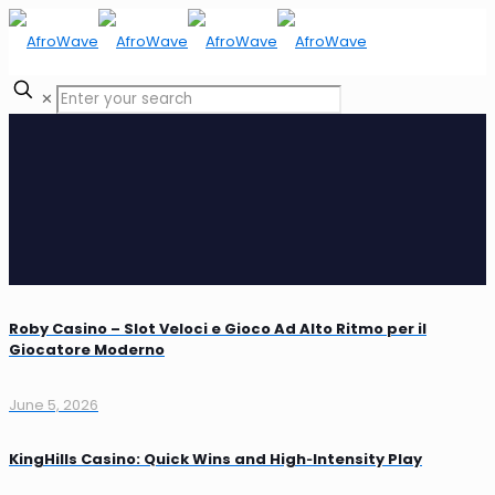
✕
Roby Casino – Slot Veloci e Gioco Ad Alto Ritmo per il
Giocatore Moderno
June 5, 2026
KingHills Casino: Quick Wins and High‑Intensity Play