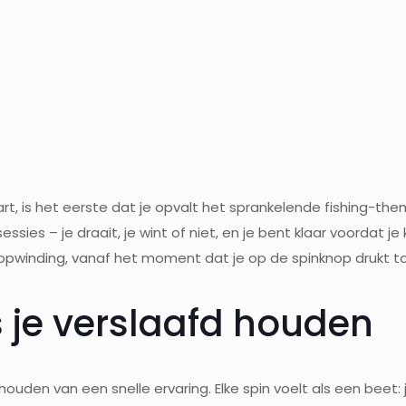
rt, is het eerste dat je opvalt het sprankelende fishing-the
ssies – je draait, je wint of niet, en je bent klaar voordat je 
opwinding, vanaf het moment dat je op de spinknop drukt tot
 je verslaafd houden
ouden van een snelle ervaring. Elke spin voelt als een beet: j