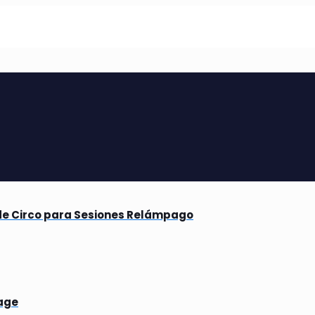
 de Circo para Sesiones Relámpago
mage