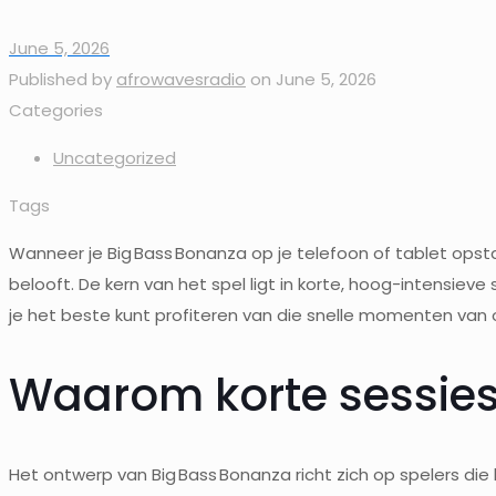
June 5, 2026
Published by
afrowavesradio
on
June 5, 2026
Categories
Uncategorized
Tags
Wanneer je Big Bass Bonanza op je telefoon of tablet opsta
belooft. De kern van het spel ligt in korte, hoog-intensieve se
je het beste kunt profiteren van die snelle momenten van 
Waarom korte sessies
Het ontwerp van Big Bass Bonanza richt zich op spelers die h