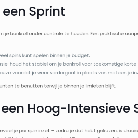
 een Sprint
 om je bankroll onder controle te houden. Een praktische aanp
eel spins kunt spelen binnen je budget.
ie; houd het stabiel om je bankroll voor toekomstige korte
auze voordat je weer verdergaat in plaats van meteen je in
en te benutten terwijl je binnen je limieten blijft.
s een Hoog-Intensieve 
hoeveel je per spin inzet – zodra je dat hebt gekozen, is dr