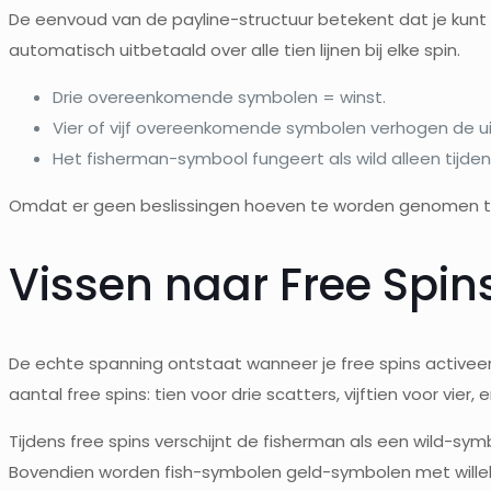
De eenvoud van de payline-structuur betekent dat je kunt 
automatisch uitbetaald over alle tien lijnen bij elke spin.
Drie overeenkomende symbolen = winst.
Vier of vijf overeenkomende symbolen verhogen de ui
Het fisherman-symbool fungeert als wild alleen tijdens
Omdat er geen beslissingen hoeven te worden genomen tijden
Vissen naar Free Spin
De echte spanning ontstaat wanneer je free spins activeer
aantal free spins: tien voor drie scatters, vijftien voor vier, e
Tijdens free spins verschijnt de fisherman als een wild-s
Bovendien worden fish-symbolen geld-symbolen met wille