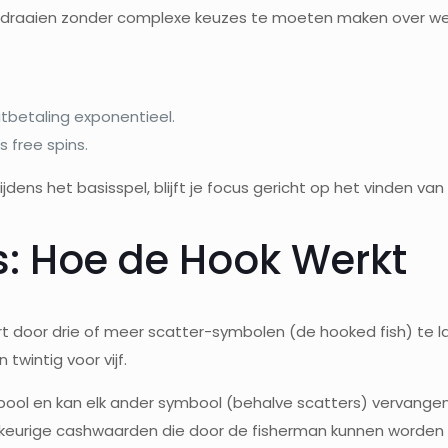
draaien zonder complexe keuzes te moeten maken over welke 
tbetaling exponentieel.
 free spins.
s het basisspel, blijft je focus gericht op het vinden van d
s: Hoe de Hook Werkt
t door drie of meer scatter-symbolen (de hooked fish) te l
n twintig voor vijf.
ymbool en kan elk ander symbool (behalve scatters) vervang
keurige cashwaarden die door de fisherman kunnen worden