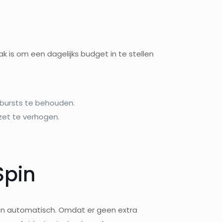
ak is om een dagelijks budget in te stellen
 bursts te behouden.
zet te verhogen.
Spin
aaien automatisch. Omdat er geen extra