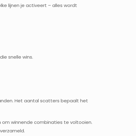
lijnen je activeert – alles wordt
ie snelle wins.
anden. Het aantal scatters bepaalt het
en om winnende combinaties te voltooien.
 verzameld.