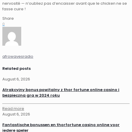
nervosité — n’oubliez pas d’encaisser avant que le chicken ne se
fasse cuire !
Share
0
afrowavesradio
Related posts
August 6, 2026
Atrakcyjny bonus powitalny z thor fortune online casino i
bezpieczna gra w 2024 roku
Read more
August 6, 2026
Fantastische bonussen en thorfortune casino online voor
iedere speler