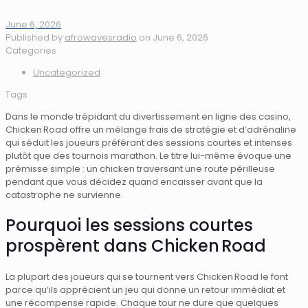
June 6, 2026
Published by
afrowavesradio
on
June 6, 2026
Categories
Uncategorized
Tags
Dans le monde trépidant du divertissement en ligne des casino,
Chicken Road offre un mélange frais de stratégie et d’adrénaline
qui séduit les joueurs préférant des sessions courtes et intenses
plutôt que des tournois marathon. Le titre lui-même évoque une
prémisse simple : un chicken traversant une route périlleuse
pendant que vous décidez quand encaisser avant que la
catastrophe ne survienne.
Pourquoi les sessions courtes
prospèrent dans Chicken Road
La plupart des joueurs qui se tournent vers Chicken Road le font
parce qu’ils apprécient un jeu qui donne un retour immédiat et
une récompense rapide. Chaque tour ne dure que quelques