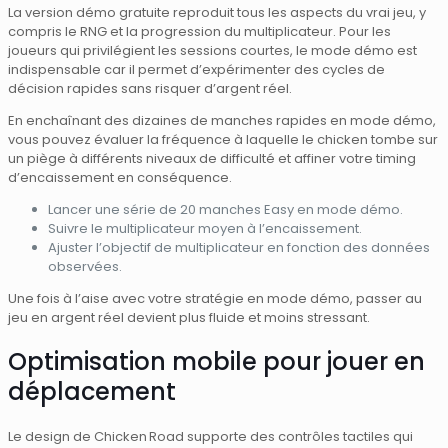
La version démo gratuite reproduit tous les aspects du vrai jeu, y
compris le RNG et la progression du multiplicateur. Pour les
joueurs qui privilégient les sessions courtes, le mode démo est
indispensable car il permet d’expérimenter des cycles de
décision rapides sans risquer d’argent réel.
En enchaînant des dizaines de manches rapides en mode démo,
vous pouvez évaluer la fréquence à laquelle le chicken tombe sur
un piège à différents niveaux de difficulté et affiner votre timing
d’encaissement en conséquence.
Lancer une série de 20 manches Easy en mode démo.
Suivre le multiplicateur moyen à l’encaissement.
Ajuster l’objectif de multiplicateur en fonction des données
observées.
Une fois à l’aise avec votre stratégie en mode démo, passer au
jeu en argent réel devient plus fluide et moins stressant.
Optimisation mobile pour jouer en
déplacement
Le design de Chicken Road supporte des contrôles tactiles qui