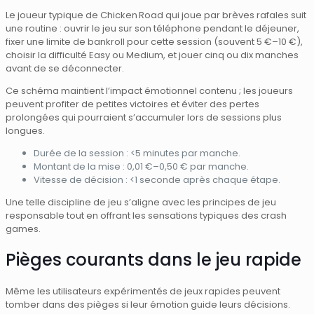
Le joueur typique de Chicken Road qui joue par brèves rafales suit
une routine : ouvrir le jeu sur son téléphone pendant le déjeuner,
fixer une limite de bankroll pour cette session (souvent 5 €–10 €),
choisir la difficulté Easy ou Medium, et jouer cinq ou dix manches
avant de se déconnecter.
Ce schéma maintient l’impact émotionnel contenu ; les joueurs
peuvent profiter de petites victoires et éviter des pertes
prolongées qui pourraient s’accumuler lors de sessions plus
longues.
Durée de la session : <5 minutes par manche.
Montant de la mise : 0,01 €–0,50 € par manche.
Vitesse de décision : <1 seconde après chaque étape.
Une telle discipline de jeu s’aligne avec les principes de jeu
responsable tout en offrant les sensations typiques des crash
games.
Pièges courants dans le jeu rapide
Même les utilisateurs expérimentés de jeux rapides peuvent
tomber dans des pièges si leur émotion guide leurs décisions.