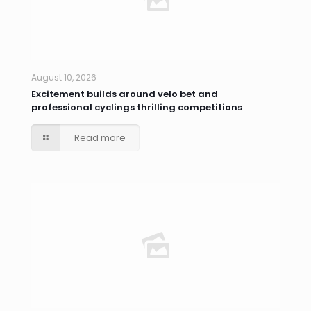
August 10, 2026
Excitement builds around velo bet and
professional cyclings thrilling competitions
Read more