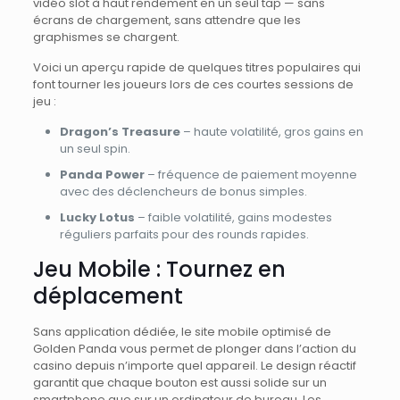
vidéo slot à haut rendement en un seul tap — sans
écrans de chargement, sans attendre que les
graphismes se chargent.
Voici un aperçu rapide de quelques titres populaires qui
font tourner les joueurs lors de ces courtes sessions de
jeu :
Dragon’s Treasure
– haute volatilité, gros gains en
un seul spin.
Panda Power
– fréquence de paiement moyenne
avec des déclencheurs de bonus simples.
Lucky Lotus
– faible volatilité, gains modestes
réguliers parfaits pour des rounds rapides.
Jeu Mobile : Tournez en
déplacement
Sans application dédiée, le site mobile optimisé de
Golden Panda vous permet de plonger dans l’action du
casino depuis n’importe quel appareil. Le design réactif
garantit que chaque bouton est aussi solide sur un
smartphone que sur un ordinateur de bureau. Les