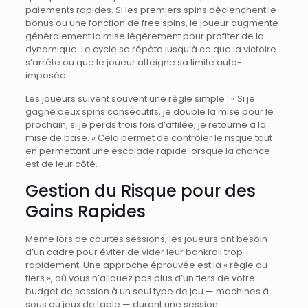
paiements rapides. Si les premiers spins déclenchent le
bonus ou une fonction de free spins, le joueur augmente
généralement la mise légèrement pour profiter de la
dynamique. Le cycle se répète jusqu’à ce que la victoire
s’arrête ou que le joueur atteigne sa limite auto-
imposée.
Les joueurs suivent souvent une règle simple : « Si je
gagne deux spins consécutifs, je double la mise pour le
prochain; si je perds trois fois d’affilée, je retourne à la
mise de base. » Cela permet de contrôler le risque tout
en permettant une escalade rapide lorsque la chance
est de leur côté.
Gestion du Risque pour des
Gains Rapides
Même lors de courtes sessions, les joueurs ont besoin
d’un cadre pour éviter de vider leur bankroll trop
rapidement. Une approche éprouvée est la « règle du
tiers », où vous n’allouez pas plus d’un tiers de votre
budget de session à un seul type de jeu — machines à
sous ou jeux de table — durant une session.