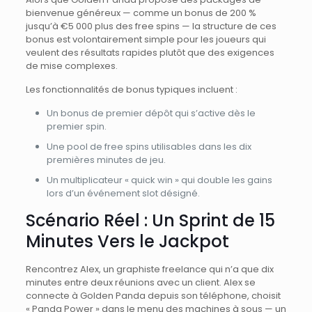
bienvenue généreux — comme un bonus de 200 %
jusqu’à €5 000 plus des free spins — la structure de ces
bonus est volontairement simple pour les joueurs qui
veulent des résultats rapides plutôt que des exigences
de mise complexes.
Les fonctionnalités de bonus typiques incluent :
Un bonus de premier dépôt qui s’active dès le
premier spin.
Une pool de free spins utilisables dans les dix
premières minutes de jeu.
Un multiplicateur « quick win » qui double les gains
lors d’un événement slot désigné.
Scénario Réel : Un Sprint de 15
Minutes Vers le Jackpot
Rencontrez Alex, un graphiste freelance qui n’a que dix
minutes entre deux réunions avec un client. Alex se
connecte à Golden Panda depuis son téléphone, choisit
« Panda Power » dans le menu des machines à sous — un