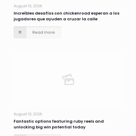
August 10, 2026
Increíbles desafíos con chickenroad esperan a los
jugadores que ayuden a cruzar la calle
Read more
August 10, 2026
Fantastic options featuring ruby reels and
unlocking big win potential today