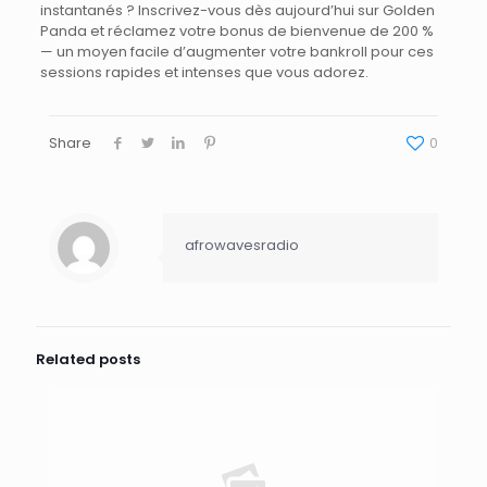
instantanés ? Inscrivez-vous dès aujourd’hui sur Golden
Panda et réclamez votre bonus de bienvenue de 200 %
— un moyen facile d’augmenter votre bankroll pour ces
sessions rapides et intenses que vous adorez.
Share
0
afrowavesradio
Related posts