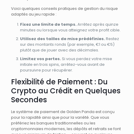
Voici quelques conseils pratiques de gestion du risque
adaptés au jeu rapide :
Fixez une limite de temps.
Arrêtez après quinze
minutes ou lorsque vous atteignez votre profit cible.
Utilisez des tailles de mise prédéfinies.
Restez
sur des montants ronds (par exemple, €1 ou €5)
plutôt que de jouer avec des décimales.
Limitez vos pertes.
Si vous perdez votre mise
initiale en trois spins, arrêtez-vous avant de
poursuivre pour récupérer.
Flexibilité de Paiement : Du
Crypto au Crédit en Quelques
Secondes
Le système de paiement de Golden Panda est conçu
pour la rapidité ainsi que pour la variété. Que vous
préfériez les banques traditionnelles ou les
cryptomonnaies modernes, les dépôts et retraits se font