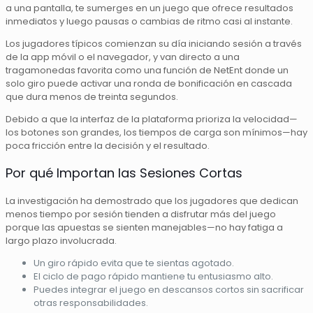
a una pantalla, te sumerges en un juego que ofrece resultados
inmediatos y luego pausas o cambias de ritmo casi al instante.
Los jugadores típicos comienzan su día iniciando sesión a través
de la app móvil o el navegador, y van directo a una
tragamonedas favorita como una función de NetEnt donde un
solo giro puede activar una ronda de bonificación en cascada
que dura menos de treinta segundos.
Debido a que la interfaz de la plataforma prioriza la velocidad—
los botones son grandes, los tiempos de carga son mínimos—hay
poca fricción entre la decisión y el resultado.
Por qué Importan las Sesiones Cortas
La investigación ha demostrado que los jugadores que dedican
menos tiempo por sesión tienden a disfrutar más del juego
porque las apuestas se sienten manejables—no hay fatiga a
largo plazo involucrada.
Un giro rápido evita que te sientas agotado.
El ciclo de pago rápido mantiene tu entusiasmo alto.
Puedes integrar el juego en descansos cortos sin sacrificar
otras responsabilidades.