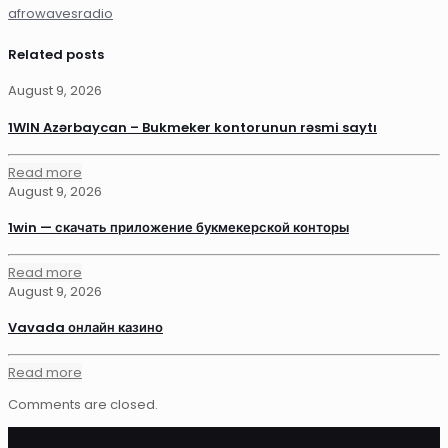
afrowavesradio
Related posts
August 9, 2026
1WIN Azərbaycan – Bukmeker kontorunun rəsmi saytı
Read more
August 9, 2026
1win — скачать приложение букмекерской конторы
Read more
August 9, 2026
Vavada онлайн казино
Read more
Comments are closed.