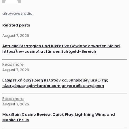
afrowavesradio
Related posts
August 7, 2026
Aktuelle Strategien und lukrative Gewinne erwarten Sie bei
https://nv-casino1.at für den Echtgeld-Bereich
Read more
August 7, 2026
Εξαιρετική διαχείριση πελατών και υπηρεσιών μέσω της
πλατφόρμας spin-lander.com.gr για κάθε επιχείρηση
Read more
August 7, 2026
MaxiSpin Casino Review: Quick Play, Lightning Wins, and
Mobile Thrills