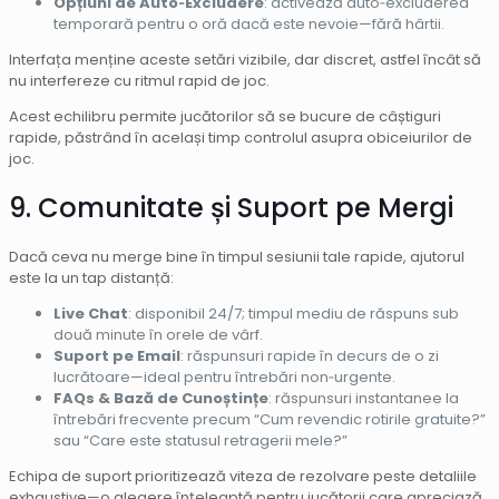
Opțiuni de Auto‑Excludere
: activează auto‑excluderea
temporară pentru o oră dacă este nevoie—fără hârtii.
Interfața menține aceste setări vizibile, dar discret, astfel încât să
nu interfereze cu ritmul rapid de joc.
Acest echilibru permite jucătorilor să se bucure de câștiguri
rapide, păstrând în același timp controlul asupra obiceiurilor de
joc.
9. Comunitate și Suport pe Mergi
Dacă ceva nu merge bine în timpul sesiunii tale rapide, ajutorul
este la un tap distanță:
Live Chat
: disponibil 24/7; timpul mediu de răspuns sub
două minute în orele de vârf.
Suport pe Email
: răspunsuri rapide în decurs de o zi
lucrătoare—ideal pentru întrebări non‑urgente.
FAQs & Bază de Cunoștințe
: răspunsuri instantanee la
întrebări frecvente precum “Cum revendic rotirile gratuite?”
sau “Care este statusul retragerii mele?”
Echipa de suport prioritizează viteza de rezolvare peste detaliile
exhaustive—o alegere înțeleaptă pentru jucătorii care apreciază