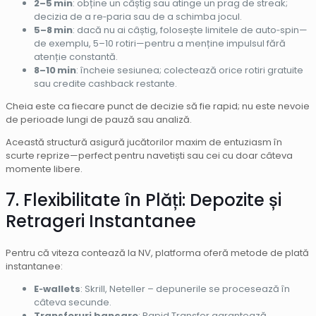
2–5 min
: obține un câștig sau atinge un prag de streak;
decizia de a re‑paria sau de a schimba jocul.
5–8 min
: dacă nu ai câștig, folosește limitele de auto‑spin—
de exemplu, 5–10 rotiri—pentru a menține impulsul fără
atenție constantă.
8–10 min
: încheie sesiunea; colectează orice rotiri gratuite
sau credite cashback restante.
Cheia este ca fiecare punct de decizie să fie rapid; nu este nevoie
de perioade lungi de pauză sau analiză.
Această structură asigură jucătorilor maxim de entuziasm în
scurte reprize—perfect pentru navetiști sau cei cu doar câteva
momente libere.
7. Flexibilitate în Plăți: Depozite și
Retrageri Instantanee
Pentru că viteza contează la NV, platforma oferă metode de plată
instantanee:
E‑wallets
: Skrill, Neteller – depunerile se procesează în
câteva secunde.
Transferuri bancare
: Rapid Transfer garantează