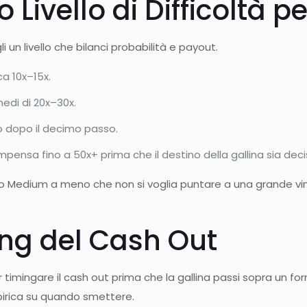
to Livello di Difficoltà
i un livello che bilanci probabilità e payout.
ca 10x–15x.
edi di 20x–30x.
o dopo il decimo passo.
ompensa fino a 50x+ prima che il destino della gallina sia deci
 o Medium a meno che non si voglia puntare a una grande vi
ing del Cash Out
timingare il cash out prima che la gallina passi sopra un fo
mpirica su quando smettere.