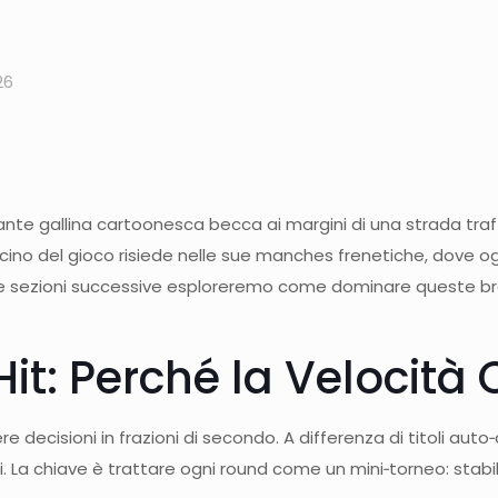
26
llante gallina cartoonesca becca ai margini di una strada tra
ascino del gioco risiede nelle sue manches frenetiche, dove o
elle sezioni successive esploreremo come dominare queste bre
Hit: Perché la Velocità
 decisioni in frazioni di secondo. A differenza di titoli auto
. La chiave è trattare ogni round come un mini‑torneo: stabi