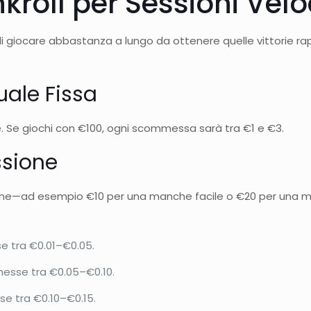
kroll per Sessioni Velo
e di giocare abbastanza a lungo da ottenere quelle vittorie 
ale Fissa
le. Se giochi con €100, ogni scommessa sarà tra €1 e €3.
essione
essione—ad esempio €10 per una manche facile o €20 per u
se tra €0.01–€0.05.
messe tra €0.05–€0.10.
se tra €0.10–€0.15.