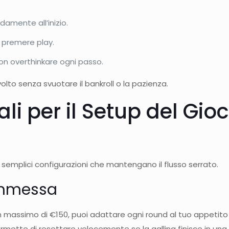
damente all’inizio.
 premere play.
 non overthinkare ogni passo.
olto senza svuotare il bankroll o la pazienza.
ali per il Setup del Gi
 semplici configurazioni che mantengano il flusso serrato.
ommessa
simo di €150, puoi adattare ogni round al tuo appetito di r
ette di resettare velocemente se la gallina finisce in una 