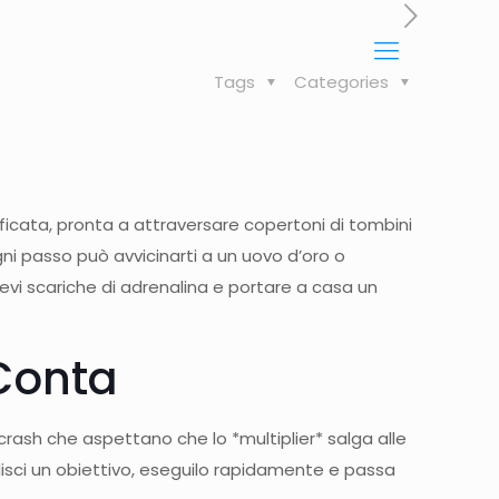
Tags
Categories
fficata, pronta a attraversare copertoni di tombini
gni passo può avvicinarti a un uovo d’oro o
vi scariche di adrenalina e portare a casa un
 Conta
‑crash che aspettano che lo *multiplier* salga alle
lisci un obiettivo, eseguilo rapidamente e passa