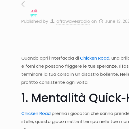
Published by
afrowavesradio
on
June 13, 20
Quando apri l’interfaccia di
Chicken Road
, una bri
e forni che possono friggere le tue speranze. Il f
terminare la tua corsa in un disastro bollente. N
profitto consistente ogni volta.
1. Mentalità Quick‑
Chicken Road
premia i giocatori che sanno prendere
stelle, questo gioco mette il tempo nelle tue mani