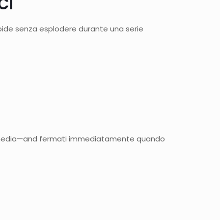
ci
rapide senza esplodere durante una serie
na media—and fermati immediatamente quando