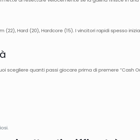
ium (22), Hard (20), Hardcore (15). I vincitori rapidi spesso in
tà
puoi scegliere quanti passi giocare prima di premere “Cash Ou
osi.