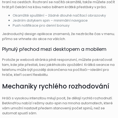
hraní na cestách. Rozhraní se načítá okamžitě, takže můžete začít
hrát při čekání na kávu nebo během krátké přestávky v práci.
Okamžité spuštění – žádné dlouhé načítací obrazovky
Jedním dotykem spin – minimální navigace
Push notifikace pro denní bonusy
Jednoduchý design aplikace znamená, že neztrácíte čas v menu;
přímo se vrhnete do akce na válcích.
Plynulý přechod mezi desktopem a mobilem
Protože je webová stránka plně responzivní, můžete pokračovat
tam, kde jste přestali, bez jakéhokoliv zpoždění. Krátká seance na
telefonu může být později dokončena na počítači—ideální pro
hráče, kteří ocení flexibilitu.
Mechaniky rychlého rozhodování
Hráči s vysokou intenzitou milují pocit, že dělají rychlá rozhodnutí.
BetAndYou nabízí režimy auto‑spin na mnoha automatech, které
vám umožní nastavit předem stanovený počet spinů, než se
automat spustí sám.