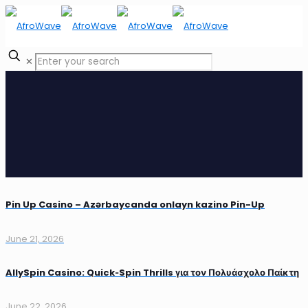
✕
Pin Up Casino – Azərbaycanda onlayn kazino Pin-Up
June 21, 2026
AllySpin Casino: Quick‑Spin Thrills για τον Πολυάσχολο Παίκτη
June 22, 2026