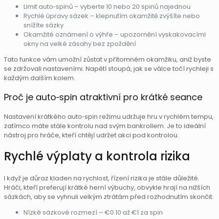
Limit auto‑spinů – vyberte 10 nebo 20 spinů najednou
Rychlé úpravy sázek – klepnutím okamžitě zvýšíte nebo
snížíte sázky
Okamžité oznámení o výhře – upozornění vyskakovacími
okny na velké zásahy bez zpoždění
Tato funkce vám umožní zůstat v přítomném okamžiku, aniž byste
se zdržovali nastaveními. Napětí stoupá, jak se válce točí rychleji s
každým dalším kolem.
Proč je auto‑spin atraktivní pro krátké seance
Nastavení krátkého auto‑spin režimu udržuje hru v rychlém tempu,
zatímco máte stále kontrolu nad svým bankrollem. Je to ideální
nástroj pro hráče, kteří chtějí udržet akci pod kontrolou.
Rychlé výplaty a kontrola rizika
I když je důraz kladen na rychlost, řízení rizika je stále důležité.
Hráči, kteří preferují krátké herní výbuchy, obvykle hrají na nižších
sázkách, aby se vyhnuli velkým ztrátám před rozhodnutím skončit.
Nízké sázkové rozmezí – €0.10 až €1 za spin