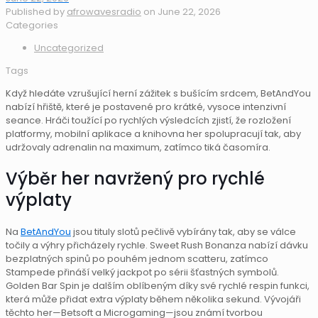
Published by
afrowavesradio
on
June 22, 2026
Categories
Uncategorized
Tags
Když hledáte vzrušující herní zážitek s bušícím srdcem, BetAndYou
nabízí hřiště, které je postavené pro krátké, vysoce intenzivní
seance. Hráči toužící po rychlých výsledcích zjistí, že rozložení
platformy, mobilní aplikace a knihovna her spolupracují tak, aby
udržovaly adrenalin na maximum, zatímco tiká časomíra.
Výběr her navržený pro rychlé
výplaty
Na
BetAndYou
jsou tituly slotů pečlivě vybírány tak, aby se válce
točily a výhry přicházely rychle. Sweet Rush Bonanza nabízí dávku
bezplatných spinů po pouhém jednom scatteru, zatímco
Stampede přináší velký jackpot po sérii šťastných symbolů.
Golden Bar Spin je dalším oblíbeným díky své rychlé respin funkci,
která může přidat extra výplaty během několika sekund. Vývojáři
těchto her—Betsoft a Microgaming—jsou známí tvorbou