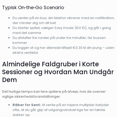
Typisk On‑the‑Go Scenario
Du venter på en bus; din telefon vibrerer med en notifikation,
der minder dig om dit bet.
Du starter spillet, vælger Easy mode (€0.10), og går i gang
med det samme.
Du afslutter tre runder på under tre minutter, før bussen
kommer.
Du logger af og har allerede tilføjet €0.30 til din pung – uden
ekstra ventetid.
Almindelige Faldgruber i Korte
Sessioner og Hvordan Man Undgår
Dem
Det hurtige tempo kan føre spillere på afveje, hvis de overser
vigtige sikkerhedsforanstaltninger.
Råber for Sent:
At vente på en højere multiplier betyder
ofte, at du går glip af udgangsvinduet lige før en fælde
dukker op.