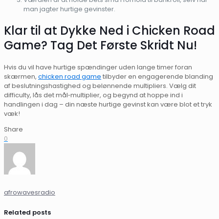
man jagter hurtige gevinster.
Klar til at Dykke Ned i Chicken Road
Game? Tag Det Første Skridt Nu!
Hvis du vil have hurtige spændinger uden lange timer foran
skærmen,
chicken road game
tilbyder en engagerende blanding
af beslutningshastighed og belønnende multipliers. Vælg dit
difficulty, lås det mål‑multiplier, og begynd at hoppe ind i
handlingen i dag – din næste hurtige gevinst kan være blot et tryk
væk!
Share
0
afrowavesradio
Related posts