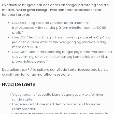
En håndfuld brugere har delt deres erfaringer på fora og sociale
medier, hvilket giver indsigt i, hvordan korte sessioner faktisk
forløber i praksis.
UserA84:
“Jeg spillede Chicken Road under min
frokostpause – fire runder på fem minutter, samlet €0.80
profit.”
UserB23:
“Jeg holdt mig til Easy mode og satte et mål på 3×;
jeg cash outede efter to trin hver gang og mistede aldrig
mere end €0.10.”
UserC57:
“Under min pendling brugte jeg demo-versionen til
at øve timing; efter ti minutter var jeg komfortabel nok til at
prøve rigtige penge.”
Det fælles træk? Alle spillere udnyttede korte, fokuserede bursts
af spil frem for lange marathon‑sessioner.
Hvad De Lærte
Vigtigheden af at sætte klare udgangspunkter, før hver
runde starter.
Fordelen ved at øve med demo mode for at finpudse
reaktionstider.
Værdien af at holde bets små i forhold til bankroll, selv når