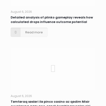
August 6, 2026
Detailed analysis of plinko gameplay reveals how
calculated drops influence outcome potential
Read more
August 6, 2026
Təmtəraq səsləri ilə pinco casino az qədim Misir