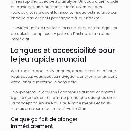
mises rapides avec peu d’analyse. Un coup d’œil rapide
au paytable, une intuition sur le mouvement des
rouleaux, et ils placent la mise. Le risque est maîtrisé car
chaque pari est petit par rapport à leur bankroll.
Ils évitent de trop réfléchir : pas de longues stratégies ou
de calculs complexes – juste de l’instinct et un retour
immédiat.
Langues et accessibilité pour
le jeu rapide mondial
Wild Robin propose 26 langues, garantissant qu’où que
vous soyez, vous pouvez naviguer dans les menus dans
votre langue maternelle sans délai.
Le support multi‑devises (y compris fiat local et crypto)
signifie que placer un pari ne prend que quelques clics.
La conception épurée du site élimine menus et sous-
menus qui pourraient ralentir votre élan.
Ce que ça fait de plonger
immédiatement