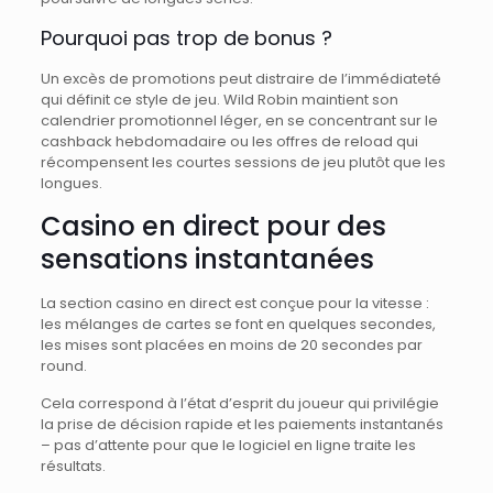
Pourquoi pas trop de bonus ?
Un excès de promotions peut distraire de l’immédiateté
qui définit ce style de jeu. Wild Robin maintient son
calendrier promotionnel léger, en se concentrant sur le
cashback hebdomadaire ou les offres de reload qui
récompensent les courtes sessions de jeu plutôt que les
longues.
Casino en direct pour des
sensations instantanées
La section casino en direct est conçue pour la vitesse :
les mélanges de cartes se font en quelques secondes,
les mises sont placées en moins de 20 secondes par
round.
Cela correspond à l’état d’esprit du joueur qui privilégie
la prise de décision rapide et les paiements instantanés
– pas d’attente pour que le logiciel en ligne traite les
résultats.