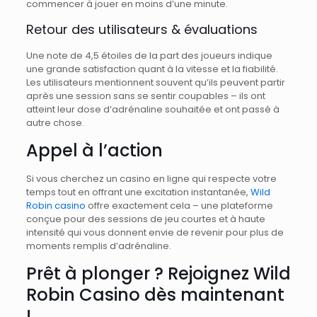
commencer à jouer en moins d’une minute.
Retour des utilisateurs & évaluations
Une note de 4,5 étoiles de la part des joueurs indique
une grande satisfaction quant à la vitesse et la fiabilité.
Les utilisateurs mentionnent souvent qu’ils peuvent partir
après une session sans se sentir coupables – ils ont
atteint leur dose d’adrénaline souhaitée et ont passé à
autre chose.
Appel à l’action
Si vous cherchez un casino en ligne qui respecte votre
temps tout en offrant une excitation instantanée,
Wild
Robin casino
offre exactement cela – une plateforme
conçue pour des sessions de jeu courtes et à haute
intensité qui vous donnent envie de revenir pour plus de
moments remplis d’adrénaline.
Prêt à plonger ? Rejoignez Wild
Robin Casino dès maintenant
!