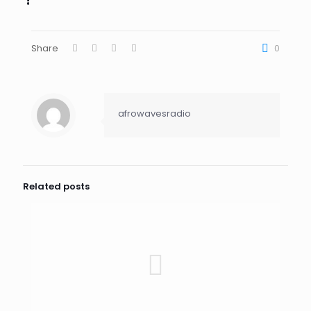
Share
0
afrowavesradio
Related posts