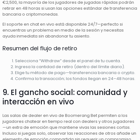
€2,500, la mayoría de los jugadores de jugadas rápidas podrán
retirar en 48 horas si usan las opciones estándar de transferencia
bancaria o criptomonedas.
El soporte en chat en vivo está disponible 24/7—perfecto si
encuentras un problema en medio de la sesión y necesitas
ayuda inmediata sin abandonar tu asiento.
Resumen del flujo de retiro
Selecciona “Withdraw” desde el panel de tu cuenta.
Ingresa la cantidad de retiro (dentro del límite diario).
Elige tu método de pago—transferencia bancaria o crypto.
Confirma la transacción; los fondos llegan en 24–48 horas.
9. El gancho social: comunidad y
interacción en vivo
Las salas de dealer en vivo de Boomerang Bet permiten a los
jugadores chatear en tiempo real con dealers y otros jugadores
—un extra de emoción que mantiene vivas las sesiones cortas.
Incluso si juegas solo, observar las reacciones de otros añade un
elemento de emoción compartida sin requerir un compromiso