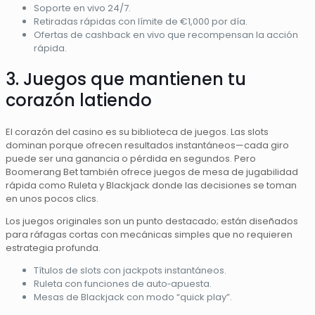
Soporte en vivo 24/7.
Retiradas rápidas con límite de €1,000 por día.
Ofertas de cashback en vivo que recompensan la acción
rápida.
3. Juegos que mantienen tu
corazón latiendo
El corazón del casino es su biblioteca de juegos. Las slots
dominan porque ofrecen resultados instantáneos—cada giro
puede ser una ganancia o pérdida en segundos. Pero
Boomerang Bet también ofrece juegos de mesa de jugabilidad
rápida como Ruleta y Blackjack donde las decisiones se toman
en unos pocos clics.
Los juegos originales son un punto destacado; están diseñados
para ráfagas cortas con mecánicas simples que no requieren
estrategia profunda.
Títulos de slots con jackpots instantáneos.
Ruleta con funciones de auto‑apuesta.
Mesas de Blackjack con modo “quick play”.