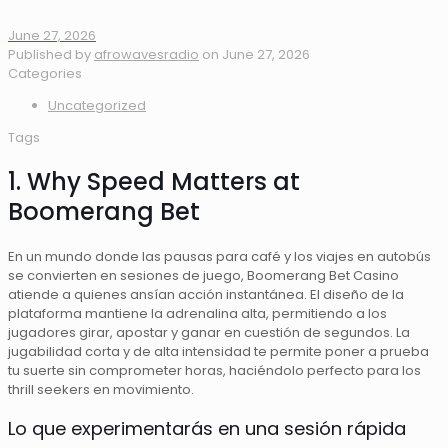
June 27, 2026
Published by
afrowavesradio
on
June 27, 2026
Categories
Uncategorized
Tags
1. Why Speed Matters at
Boomerang Bet
En un mundo donde las pausas para café y los viajes en autobús
se convierten en sesiones de juego, Boomerang Bet Casino
atiende a quienes ansían acción instantánea. El diseño de la
plataforma mantiene la adrenalina alta, permitiendo a los
jugadores girar, apostar y ganar en cuestión de segundos. La
jugabilidad corta y de alta intensidad te permite poner a prueba
tu suerte sin comprometer horas, haciéndolo perfecto para los
thrill seekers en movimiento.
Lo que experimentarás en una sesión rápida