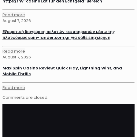
https://nv-casino1.at für den Echtgeld-Bereich
Read more
August 7, 2026
Εξαιρετική διαχείριση πελατών και υπηρεσιών μέσω της
πλατφόρμας spin-lander.com.gr για κάθε επιχείρηση
Read more
August 7, 2026
MaxiSpin Casino Review: Quick Play, Lightning Wins, and
Mobile Thrills
Read more
Comments are closed.