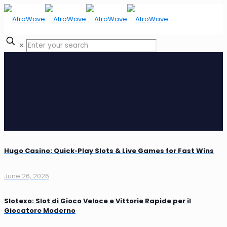
✕
Hugo Casino: Quick‑Play Slots & Live Games for Fast Wins
June 26, 2026
Slotexo: Slot di Gioco Veloce e Vittorie Rapide per il
Giocatore Moderno