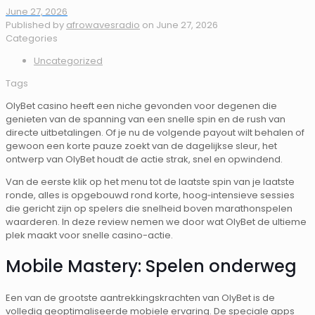
June 27, 2026
Published by
afrowavesradio
on
June 27, 2026
Categories
Uncategorized
Tags
OlyBet casino heeft een niche gevonden voor degenen die
genieten van de spanning van een snelle spin en de rush van
directe uitbetalingen. Of je nu de volgende payout wilt behalen of
gewoon een korte pauze zoekt van de dagelijkse sleur, het
ontwerp van OlyBet houdt de actie strak, snel en opwindend.
Van de eerste klik op het menu tot de laatste spin van je laatste
ronde, alles is opgebouwd rond korte, hoog‑intensieve sessies
die gericht zijn op spelers die snelheid boven marathonspelen
waarderen. In deze review nemen we door wat OlyBet de ultieme
plek maakt voor snelle casino-actie.
Mobile Mastery: Spelen onderweg
Een van de grootste aantrekkingskrachten van OlyBet is de
volledig geoptimaliseerde mobiele ervaring. De speciale apps