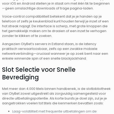
voor iOS en Android stellen je in staat om met één tik te beginnen
—geen omslachtige downloads of trage pagina‑laden.
Voice‑control compatibiliteit betekent dat je je handen op je
telefoon of zelfs je keukenblad kunt houden terwijl je inzet of een
hot streak najagt. De interface is scherp, met grote knoppen die
het gemakkelijk maken om te draaien of een inzet te verhogen
zonder te klikken of te zoeken.
Aangezien OlyBet’s servers in Estland staan, is de latency
praktisch verwaarloosbaar, zelfs op een zwakke mobiele
netwerkverbinding—cruciaal wanneer je op zoek bent naar een
enkele winnende spin of een snelle blackjackhand.
Slot Selectie voor Snelle
Bevrediging
Met meer dan 4.000 titels binnen handbereik, is de slotbibliotheek
van OlyBet zowel uitgestrekt als zorgvuldig samengesteld voor
directe uitbetalingspotentie. Als korte bursts je doel zijn, zul je je
aangetrokken voelen tot titels die kenmerken bevatten zoals:
Laag-volatiliteit met frequente uitbetalingen om de