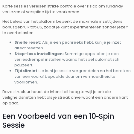
Korte sessies vereisen strikte controle over risico om runaway
verliezen of verspilde tijd te voorkomen.
Het beleid van het platform beperkt de maximale inzet tijdens
bonusgebruik tot €5, zodat je kunt experimenteren zonder jezelf
te overbelasten.
Snelle reset:
Als je een pechreeks hebt, kun je je inzet
direct resetten.
Stop-loss instellingen:
Sommige apps laten je een
verliesdrempel instellen waarna het spel automatisch
pauzeert.
Tijdslimiet:
Je kunt je sessie vergrendelen na het bereiken
van een vooraf bepaalde duur om vermoeidheid te
voorkomen.
Deze structuur houdt de intensiteit hoog terwijl je enkele
veiligheidsnetten hebt als je streak onverwacht een andere kant
op gaat.
Een Voorbeeld van een 10‑Spin
Sessie