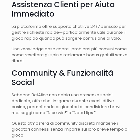
Assistenza Clienti per Aiuto
Immediato
La piattaforma offre supporto chat live 24/7 pensato per
gestire richieste rapide—particolarmente utile durante il
gioco rapido quando può sorgere confusione al volo.
Una knowledge base copre i problemi più comuni come
come resettare gli spin o reclamare bonus gratuiti senza
ritardi.
Community & Funzionalità
Social
Sebbene BetAlice non abbia una presenza social
dedicata, offre chat in-game durante eventi di live
casino, permettendo ai giocatori di condividere brevi
messaggi come “Nice win!” o “Need tips.”
Questa atmosfera di community discreta mantiene i
giocatori connessi senza imporre sul loro breve tempo di
gioco.