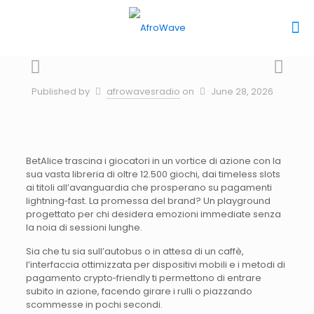
Published by
afrowavesradio
on
June 28, 2026
BetAlice trascina i giocatori in un vortice di azione con la
sua vasta libreria di oltre 12.500 giochi, dai timeless slots
ai titoli all’avanguardia che prosperano su pagamenti
lightning‑fast. La promessa del brand? Un playground
progettato per chi desidera emozioni immediate senza
la noia di sessioni lunghe.
Sia che tu sia sull’autobus o in attesa di un caffè,
l’interfaccia ottimizzata per dispositivi mobili e i metodi di
pagamento crypto‑friendly ti permettono di entrare
subito in azione, facendo girare i rulli o piazzando
scommesse in pochi secondi.