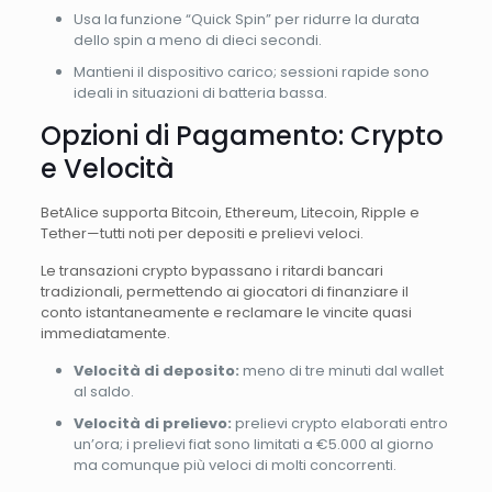
Usa la funzione “Quick Spin” per ridurre la durata
dello spin a meno di dieci secondi.
Mantieni il dispositivo carico; sessioni rapide sono
ideali in situazioni di batteria bassa.
Opzioni di Pagamento: Crypto
e Velocità
BetAlice supporta Bitcoin, Ethereum, Litecoin, Ripple e
Tether—tutti noti per depositi e prelievi veloci.
Le transazioni crypto bypassano i ritardi bancari
tradizionali, permettendo ai giocatori di finanziare il
conto istantaneamente e reclamare le vincite quasi
immediatamente.
Velocità di deposito:
meno di tre minuti dal wallet
al saldo.
Velocità di prelievo:
prelievi crypto elaborati entro
un’ora; i prelievi fiat sono limitati a €5.000 al giorno
ma comunque più veloci di molti concorrenti.