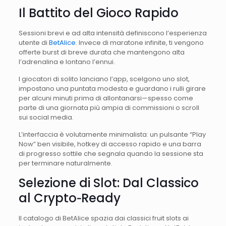
Il Battito del Gioco Rapido
Sessioni brevi e ad alta intensità definiscono l’esperienza
utente di
BetAlice
. Invece di maratone infinite, ti vengono
offerte burst di breve durata che mantengono alta
l’adrenalina e lontano l’ennui.
I giocatori di solito lanciano l’app, scelgono uno slot,
impostano una puntata modesta e guardano i rulli girare
per alcuni minuti prima di allontanarsi—spesso come
parte di una giornata più ampia di commissioni o scroll
sui social media.
L’interfaccia è volutamente minimalista: un pulsante “Play
Now” ben visibile, hotkey di accesso rapido e una barra
di progresso sottile che segnala quando la sessione sta
per terminare naturalmente.
Selezione di Slot: Dal Classico
al Crypto‑Ready
Il catalogo di BetAlice spazia dai classici fruit slots ai