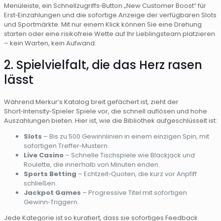
Menüleiste, ein Schnellzugriffs‑Button „New Customer Boost“ für
Erst‑Einzahlungen und die sofortige Anzeige der verfügbaren Slots
und Sportmärkte. Mit nur einem Klick können Sie eine Drehung
starten oder eine risikofreie Wette auf Ihr Lieblingsteam platzieren
– kein Warten, kein Aufwand.
2. Spielvielfalt, die das Herz rasen
lässt
Während Merkur’s Katalog breit gefächert ist, zieht der
Short‑Intensity‑Spieler Spiele vor, die schnell auflösen und hohe
Auszahlungen bieten. Hier ist, wie die Bibliothek aufgeschlüsselt ist:
Slots
– Bis zu 500 Gewinnlinien in einem einzigen Spin, mit
sofortigen Treffer‑Mustern.
Live Casino
– Schnelle Tischspiele wie Blackjack und
Roulette, die innerhalb von Minuten enden.
Sports Betting
– Echtzeit‑Quoten, die kurz vor Anpfiff
schließen.
Jackpot Games
– Progressive Titel mit sofortigen
Gewinn‑Triggern.
Jede Kategorie ist so kuratiert, dass sie sofortiges Feedback