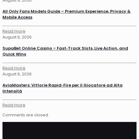
August 6, 2026
All Only Fans Models Guide – Premium Experience, Privacy &
Mobile Access
Read more
August 6, 2026
SupaBet Online Casino – Fast‑Track Slots, Live Action, and
Quick Wins
Read more
August 6, 2026
AviaMasters: Vittorie Rapid‑Fire per il Giocatore ad Alta
Intensità
Read more
Comments are closed.