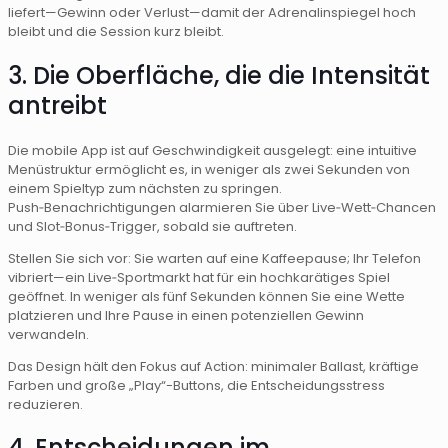
liefert—Gewinn oder Verlust—damit der Adrenalinspiegel hoch
bleibt und die Session kurz bleibt.
3. Die Oberfläche, die die Intensität
antreibt
Die mobile App ist auf Geschwindigkeit ausgelegt: eine intuitive
Menüstruktur ermöglicht es, in weniger als zwei Sekunden von
einem Spieltyp zum nächsten zu springen.
Push‑Benachrichtigungen alarmieren Sie über Live‑Wett‑Chancen
und Slot‑Bonus‑Trigger, sobald sie auftreten.
Stellen Sie sich vor: Sie warten auf eine Kaffeepause; Ihr Telefon
vibriert—ein Live‑Sportmarkt hat für ein hochkarätiges Spiel
geöffnet. In weniger als fünf Sekunden können Sie eine Wette
platzieren und Ihre Pause in einen potenziellen Gewinn
verwandeln.
Das Design hält den Fokus auf Action: minimaler Ballast, kräftige
Farben und große „Play“-Buttons, die Entscheidungsstress
reduzieren.
4. Entscheidungen im