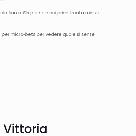
 fino a €5 per spin nei primi trenta minuti.
o per micro‑bets per vedere quale si sente
 Vittoria