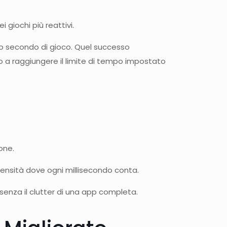
 giochi più reattivi.
imo secondo di gioco. Quel successo
o a raggiungere il limite di tempo impostato
one.
ntensità dove ogni millisecondo conta.
i senza il clutter di una app completa.