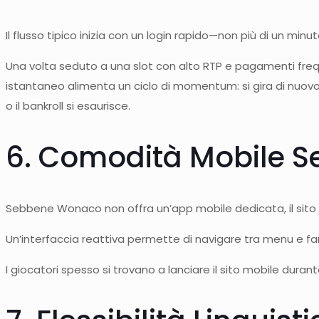
Il flusso tipico inizia con un login rapido—non più di un minu
Una volta seduto a una slot con alto RTP e pagamenti frequ
istantaneo alimenta un ciclo di momentum: si gira di nuovo,
o il bankroll si esaurisce.
6. Comodità Mobile S
Sebbene Wonaco non offra un’app mobile dedicata, il sito 
Un’interfaccia reattiva permette di navigare tra menu e far
I giocatori spesso si trovano a lanciare il sito mobile durant