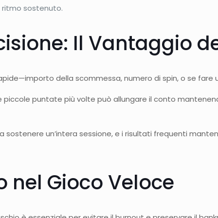
 ritmo sostenuto.
isione: Il Vantaggio de
i rapide—importo della scommessa, numero di spin, o se fare
e piccole puntate più volte può allungare il conto mantenen
da sostenere un’intera sessione, e i risultati frequenti man
io nel Gioco Veloce
rischio è essenziale per evitare il burnout e preservare il bankr