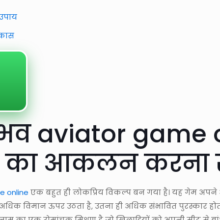
 उपाय
िकास
भव aviator game o
 का आकलन करना सी
e online
एक बहुत ही लोकप्रिय विकल्प बन गया है। यह गेम अपने अन
 अधिक विमान ऊपर उठता है, उतना ही अधिक संभावित पुरस्कार होता 
म का एक रोमांचक मिश्रण है जो खिलाड़ियों को अपनी सीट से बांध