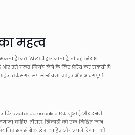
का महत्व
ता है। जब खिलाड़ी हार जाता है, तो वह निराश,
 और उसे गलत निर्णय लेने के लिए प्रेरित कर सकती हैं।
ाहिए, तर्कसंगत रूप से सोचना चाहिए और आवेगपूर्ण
िए कि aviator game online एक जुआ है और इसमें
 लगाना चाहिए। तीसरा, खिलाड़ी को एक निश्चित लाभ
नियमित रूप से ब्रेक लेना चाहिए और अपने दिमाग को