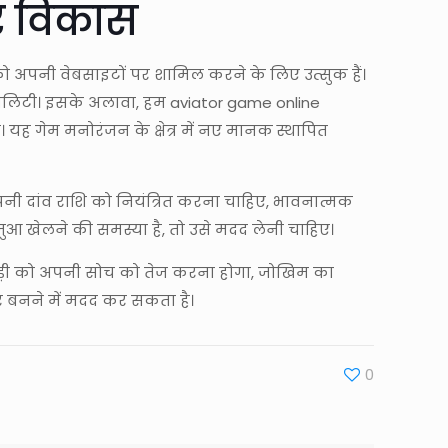
र विकास
 अपनी वेबसाइटों पर शामिल करने के लिए उत्सुक हैं।
रियलिटी। इसके अलावा, हम aviator game online
ं। यह गेम मनोरंजन के क्षेत्र में नए मानक स्थापित
नी दांव राशि को नियंत्रित करना चाहिए, भावनात्मक
आ खेलने की समस्या है, तो उसे मदद लेनी चाहिए।
ड़ी को अपनी सोच को तेज करना होगा, जोखिम का
बनने में मदद कर सकता है।
0