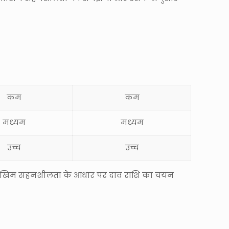
कम
कम
मध्यम
मध्यम
उच्च
उच्च
नी जोखिम सहनशीलता के आधार पर दांव राशि का चयन