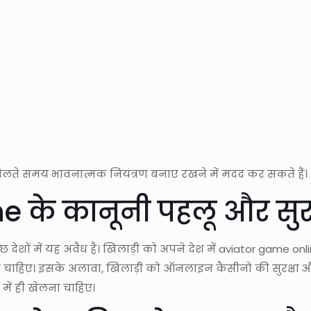
 खेलते समय भावनात्मक नियंत्रण बनाए रखने में मदद कर सकते हैं।
 के कानूनी पहलू और सुरक
ुछ देशों में यह अवैध है। खिलाड़ी को अपने देश में aviator game
 चाहिए। इसके अलावा, खिलाड़ी को ऑनलाइन कैसीनो की सुरक्षा औ
ें ही खेलना चाहिए।