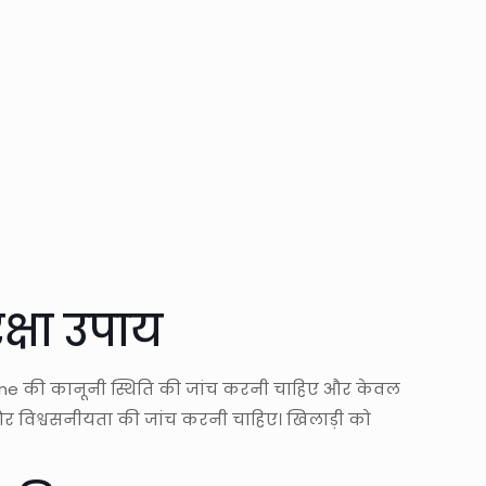
्षा उपाय
 online की कानूनी स्थिति की जांच करनी चाहिए और केवल
र विश्वसनीयता की जांच करनी चाहिए। खिलाड़ी को