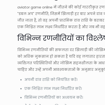
aviator game online में जीतने की कोई गारंटीकृत रणन
"डबल अप" रणनीति, जिसमें खिलाड़ी हर बार अपने दांव
जीत जाता है, तो वह अपनी प्रारंभिक दांव राशि के बरा
एक निश्चित लाभ लक्ष्य निर्धारित करता है और जब भी वह
विभिन्न रणनीतियों का विश्ल
विभिन्न रणनीतियों की सफलता दर खिलाड़ी की जोखिम सह
को अधिक नुकसान हो सकता है यदि वह लगातार हारता र
व्यक्तिगत परिस्थितियों और जोखिम सहनशीलता के आध
चाहिए और उन्हें अपनी आवश्यकताओं के अनुसार अनुक
अपनी दांव राशि को नियंत्रित करें।
एक निश्चित लाभ लक्ष्य निर्धारित करें।
विभिन्न रणनीतियों का अध्ययन करें।