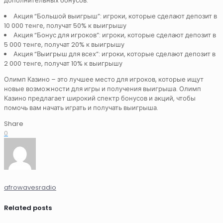
дополнительных бонусов.
Акция “Большой выигрыш”: игроки, которые сделают депозит в
10 000 тенге, получат 50% к выигрышу
Акция “Бонус для игроков”: игроки, которые сделают депозит в
5 000 тенге, получат 20% к выигрышу
Акция “Выигрыш для всех”: игроки, которые сделают депозит в
2 000 тенге, получат 10% к выигрышу
Олимп Казино – это лучшее место для игроков, которые ищут
новые возможности для игры и получения выигрыша. Олимп
Казино предлагает широкий спектр бонусов и акций, чтобы
помочь вам начать играть и получать выигрыша.
Share
0
afrowavesradio
Related posts