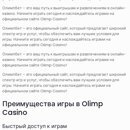
Олимпбет – это ваш путь к выигрышам и развлечениям в онлайн-
казино. Начните играть сегодня и наслаждайтесь играми на
официальном сайте Olimp Casino!
Олимпбет – это официальный сайт, который предлагает широкий
спектр игр и услуг, чтобы обеспечить вам лучшие условия для
игры. Начните играть сегодня и наслаждайтесь играми на
официальном сайте Olimp Casino!
Олимпбет – это ваш путь к выигрышам и развлечениям в онлайн-
казино. Начните играть сегодня и наслаждайтесь играми на
официальном сайте Olimp Casino!
Олимпбет – это официальный сайт, который предлагает широкий
спектр игр и услуг, чтобы обеспечить вам лучшие условия для
игры. Начните играть сегодня и наслаждайтесь играми на
официальном сайте Olimp Casino!
Преимущества игры в Olimp
Casino
Быстрый доступ к играм