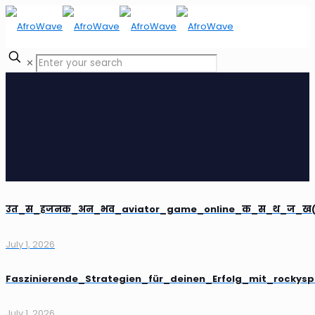
✕
उत_स_हजनक_अन_भव_aviator_game_online_क_स_थ_ज_ख(
July 1, 2026
Faszinierende_Strategien_für_deinen_Erfolg_mit_rocky
July 1, 2026