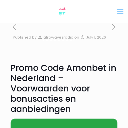
Published by
afrowavesradio
on
July 1, 2026
Promo Code Amonbet in
Nederland –
Voorwaarden voor
bonusacties en
aanbiedingen