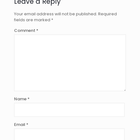
Leave a Reply
Your email address will not be published.
Required
fields are marked
*
Comment
*
Name
*
Email
*