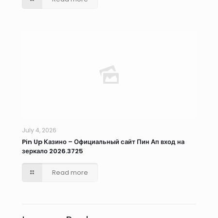
July 4, 2026
Pin Up Казино – Официальный сайт Пин Ап вход на
зеркало 2026.3725
Read more