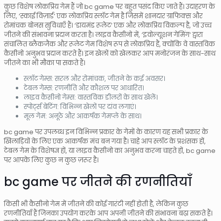
कुछ विशेष लोकप्रिय गेम हैं जो bc game पर बहुत पसंद किए जाते हैं। उदाहरण के
लिए, ‘स्काई विज़ार्ड’ एक लोकप्रिय स्लॉट गेम है जिसमें शानदार ग्राफिक्स और
रोमांचक बोनस सुविधाएँ हैं। ‘डायमंड रूलेट’ एक और लोकप्रिय विकल्प है, जो उच्च
जीतने की संभावना प्रदान करता है। लाइव कैसीनो में, ‘इवोल्यूशन गेमिंग’ द्वारा
संचालित ब्लैकजैक और रूलेट गेम विशेष रूप से लोकप्रिय हैं, क्योंकि वे वास्तविक
कैसीनो अनुभव प्रदान करते हैं। इन खेलों को खेलकर आप मनोरंजन के साथ-साथ
जीतने का भी मौका पा सकते हैं।
स्लॉट गेम्स: सरल और रोमांचक, जीतने के कई अवसर।
टेबल गेम्स: रणनीति और कौशल पर आधारित।
लाइव कैसीनो गेम्स: वास्तविक डीलरों के साथ खेलें।
स्पोर्ट्स बेटिंग: विभिन्न खेलों पर दांव लगाएं।
मूल गेम: अनूठे और आकर्षक गेमप्ले के साथ।
bc game पर उपलब्ध इन विभिन्न प्रकार के गेमों के कारण यह सभी प्रकार के
खिलाड़ियों के लिए एक आकर्षक मंच बन गया है। चाहे आप स्लॉट के प्रशंसक हों,
टेबल गेम के विशेषज्ञ हों, या लाइव कैसीनो का अनुभव करना चाहते हों, bc game
पर आपके लिए कुछ न कुछ ज़रूर है।
bc game पर जीतने की रणनीतियाँ
किसी भी कैसीनो गेम में जीतने की कोई गारंटी नहीं होती है, लेकिन कुछ
रणनीतियाँ हैं जिनका उपयोग करके आप अपनी जीतने की संभावना बढ़ा सकते हैं।