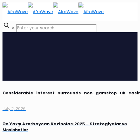
✕
Considerable_interest_surrounds_non_gamstop_uk_casin
July 2, 2026
Ən Yaxşı Azərbaycan Kazinoları 2025 – Strategiyalar və
Məsləhətlər