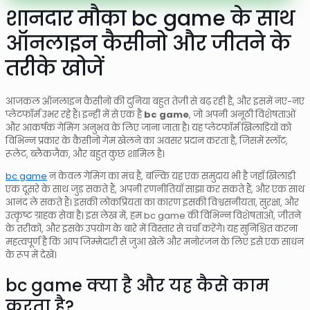
शानदार मौका bc game के साथ
ऑनलाइन कैसीनो और जीतने के
तरीके खोजें
आजकल ऑनलाइन कैसीनो की दुनिया बहुत तेज़ी से बढ़ रही है, और इसमें नए-नए
प्लेटफॉर्म उभर रहे हैं। इन्हीं में से एक है
bc game
, जो अपनी अनूठी विशेषताओं
और आकर्षक गेमिंग अनुभव के लिए जाना जाता है। यह प्लेटफॉर्म खिलाड़ियों को
विभिन्न प्रकार के कैसीनो गेम खेलने का अवसर प्रदान करता है, जिसमें स्लॉट,
रूलेट, ब्लैकजैक, और बहुत कुछ शामिल है।
bc game
न केवल गेमिंग का मंच है, बल्कि यह एक समुदाय भी है जहाँ खिलाड़ी
एक दूसरे के साथ जुड़ सकते हैं, अपनी रणनीतियाँ साझा कर सकते हैं, और एक साथ
आनंद ले सकते हैं। इसकी लोकप्रियता का कारण इसकी विश्वसनीयता, सुरक्षा, और
उत्कृष्ट ग्राहक सेवा है। इस लेख में, हम bc game की विभिन्न विशेषताओं, जीतने
के तरीकों, और इसके उपयोग के बारे में विस्तार से चर्चा करेंगे। यह सुनिश्चित करना
महत्वपूर्ण है कि आप जिम्मेदारी से जुआ खेलें और मनोरंजन के लिए इसे एक साधन
के रूप में देखें।
bc game क्या है और यह कैसे काम
करता है?