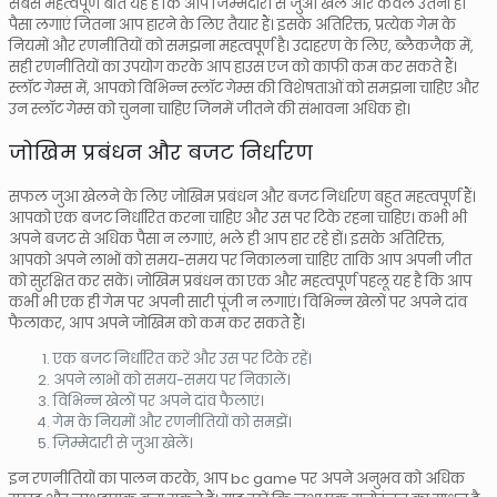
सबसे महत्वपूर्ण बात यह है कि आप जिम्मेदारी से जुआ खेलें और केवल उतना ही
पैसा लगाएं जितना आप हारने के लिए तैयार हैं। इसके अतिरिक्त, प्रत्येक गेम के
नियमों और रणनीतियों को समझना महत्वपूर्ण है। उदाहरण के लिए, ब्लैकजैक में,
सही रणनीतियों का उपयोग करके आप हाउस एज को काफी कम कर सकते हैं।
स्लॉट गेम्स में, आपको विभिन्न स्लॉट गेम्स की विशेषताओं को समझना चाहिए और
उन स्लॉट गेम्स को चुनना चाहिए जिनमें जीतने की संभावना अधिक हो।
जोखिम प्रबंधन और बजट निर्धारण
सफल जुआ खेलने के लिए जोखिम प्रबंधन और बजट निर्धारण बहुत महत्वपूर्ण हैं।
आपको एक बजट निर्धारित करना चाहिए और उस पर टिके रहना चाहिए। कभी भी
अपने बजट से अधिक पैसा न लगाएं, भले ही आप हार रहे हों। इसके अतिरिक्त,
आपको अपने लाभों को समय-समय पर निकालना चाहिए ताकि आप अपनी जीत
को सुरक्षित कर सकें। जोखिम प्रबंधन का एक और महत्वपूर्ण पहलू यह है कि आप
कभी भी एक ही गेम पर अपनी सारी पूंजी न लगाएं। विभिन्न खेलों पर अपने दांव
फैलाकर, आप अपने जोखिम को कम कर सकते हैं।
एक बजट निर्धारित करें और उस पर टिके रहें।
अपने लाभों को समय-समय पर निकालें।
विभिन्न खेलों पर अपने दांव फैलाएं।
गेम के नियमों और रणनीतियों को समझें।
ज़िम्मेदारी से जुआ खेलें।
इन रणनीतियों का पालन करके, आप bc game पर अपने अनुभव को अधिक