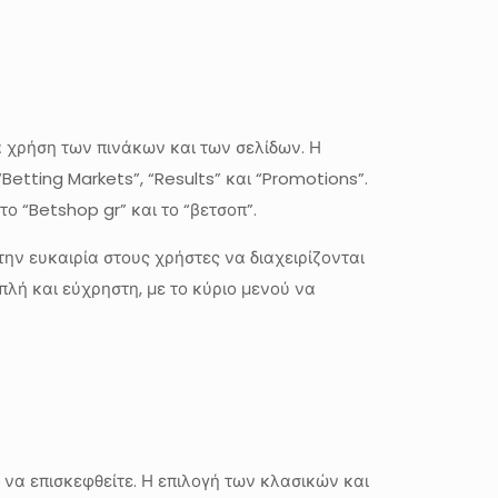
α χρήση των πινάκων και των σελίδων. Η
“Betting Markets”, “Results” και “Promotions”.
το “Betshop gr” και το “βετσοπ”.
την ευκαιρία στους χρήστες να διαχειρίζονται
απλή και εύχρηστη, με το κύριο μενού να
 να επισκεφθείτε. Η επιλογή των κλασικών και