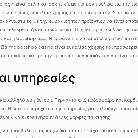
ogin είναι απλή και ασκητική, με μια μόνη σελίδα για την ει
είναι επίσης ευκολίας χρήσης και προσφέρει την ίδια εμφάνιση
ευαναγνωστικές, με την εμφάνιση των προϊόντων να είναι αποτε
αποτελεσματική και αποκλειστική. Η επίσημη ιστοσελίδα της b
όπως και η betshop app. Η εμφάνιση είναι αποτελεσματική και 
ίδα της betshop casino είναι ευκολίας χρήσης και προσφέρει τη
αι αποκλειστική, με την εμφάνιση των προϊόντων να είναι απο
αι υπηρεσίες
 καταλληλότερη βετσοπ. Περνάντα από ποδοσφαίρο και καρδιάκ
ες. Η βετσοπ παρέχει επίσης υπηρεσίες για καλλιέργεια καρτ
θέλουν να εξερευνήσουν άλλες μορφές παίκτησης.
να προσβαλείτε τις παιχνίδια από τον τοίχο του κινητού σας. 