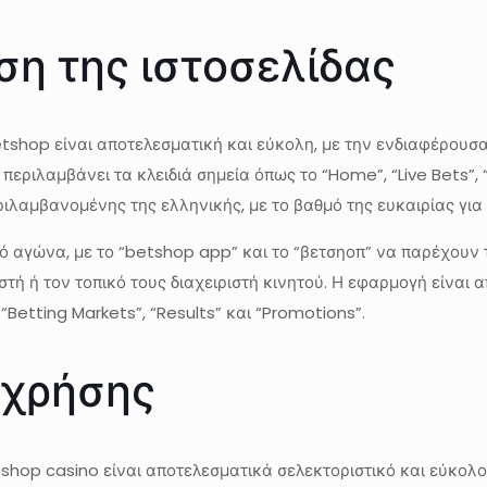
ση της ιστοσελίδας
etshop είναι αποτελεσματική και εύκολη, με την ενδιαφέρουσ
 περιλαμβάνει τα κλειδιά σημεία όπως το “Home”, “Live Bets”, 
εριλαμβανομένης της ελληνικής, με το βαθμό της ευκαιρίας για 
κό αγώνα, με το “betshop app” και το “βετσηοπ” να παρέχουν 
στή ή τον τοπικό τους διαχειριστή κινητού. Η εφαρμογή είναι 
“Betting Markets”, “Results” και “Promotions”.
 χρήσης
shop casino είναι αποτελεσματικά σελεκτοριστικό και εύκολο