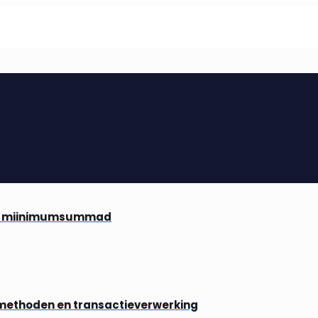
 ja miinimumsummad
methoden en transactieverwerking