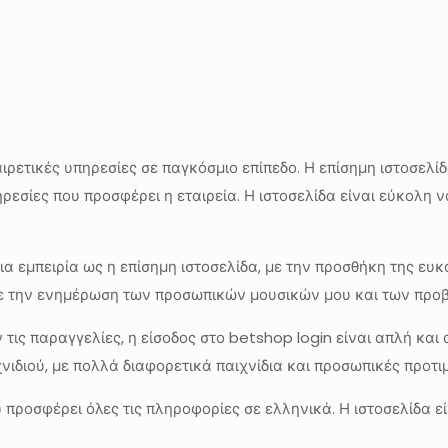
ιρετικές υπηρεσίες σε παγκόσμιο επίπεδο. Η επίσημη ιστοσελίδ
εσίες που προσφέρει η εταιρεία. Η ιστοσελίδα είναι εύκολη να
α εμπειρία ως η επίσημη ιστοσελίδα, με την προσθήκη της ευκ
, με την ενημέρωση των προσωπικών μουσικών μου και των πρ
τις παραγγελίες, η είσοδος στο betshop login είναι απλή και
ιδιού, με πολλά διαφορετικά παιχνίδια και προσωπικές προτιμ
υ προσφέρει όλες τις πληροφορίες σε ελληνικά. Η ιστοσελίδα ε