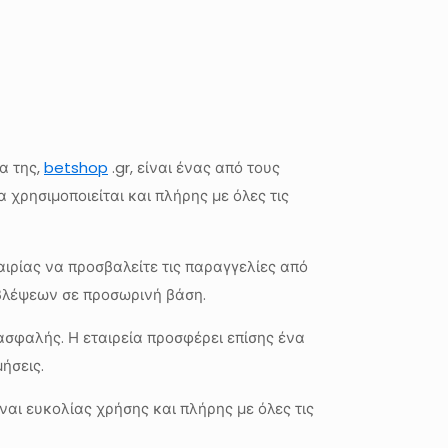
α της,
betshop
.gr, είναι ένας από τους
 χρησιμοποιείται και πλήρης με όλες τις
αιρίας να προσβαλείτε τις παραγγελίες από
οβλέψεων σε προσωρινή βάση.
 ασφαλής. Η εταιρεία προσφέρει επίσης ένα
ήσεις.
ίναι ευκολίας χρήσης και πλήρης με όλες τις