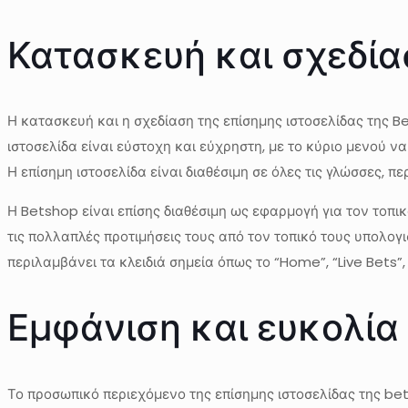
Κατασκευή και σχεδία
Η κατασκευή και η σχεδίαση της επίσημης ιστοσελίδας της B
ιστοσελίδα είναι εύστοχη και εύχρηστη, με το κύριο μενού να
Η επίσημη ιστοσελίδα είναι διαθέσιμη σε όλες τις γλώσσες, π
Η Betshop είναι επίσης διαθέσιμη ως εφαρμογή για τον τοπι
τις πολλαπλές προτιμήσεις τους από τον τοπικό τους υπολογι
περιλαμβάνει τα κλειδιά σημεία όπως το “Home”, “Live Bets”, 
Εμφάνιση και ευκολία
Το προσωπικό περιεχόμενο της επίσημης ιστοσελίδας της bet