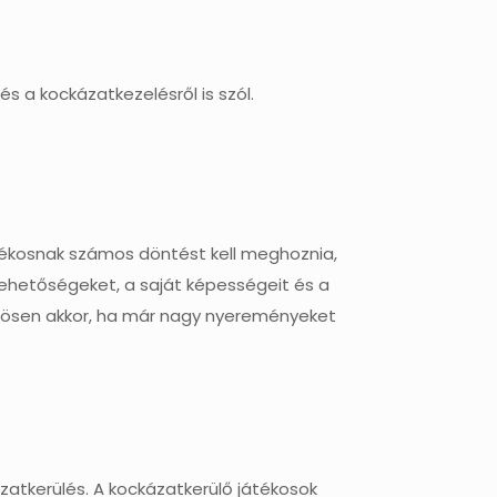
 a kockázatkezelésről is szól.
játékosnak számos döntést kell meghoznia,
lehetőségeket, a saját képességeit és a
lönösen akkor, ha már nagy nyereményeket
atkerülés. A kockázatkerülő játékosok