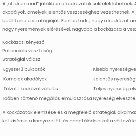
A „chicken road” játékban a kockázatok sokfélék lehetnek
akadályok, amelyek jelentős veszteséghez vezethetnek. A j
beállítania a stratégiáját. Fontos tudni, hogy a kockázat n
nagy nyeremények elérésével, nagyobb a kockázata a ves
Kockázati tényező
Potenciális veszteség
Stratégiai válasz
Egyszerű buktatók
Kisebb nyereségv
Komplex akadályok
Jelentős nyereség
Túlzott kockázatvállalás
Teljes nyereség el
Időben történő megállás elmulasztása
Nyereség elvesztés
A kockázatok elemzése és a megfelelő stratégiák alkalmaz
kell kísérnie a környezetét, és adaptálódnia kell a változó