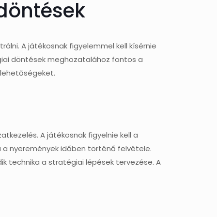
 döntések
ni. A játékosnak figyelemmel kell kísérnie
égiai döntések meghozatalához fontos a
 lehetőségeket.
kezelés. A játékosnak figyelnie kell a
ka a nyeremények időben történő felvétele.
ik technika a stratégiai lépések tervezése. A