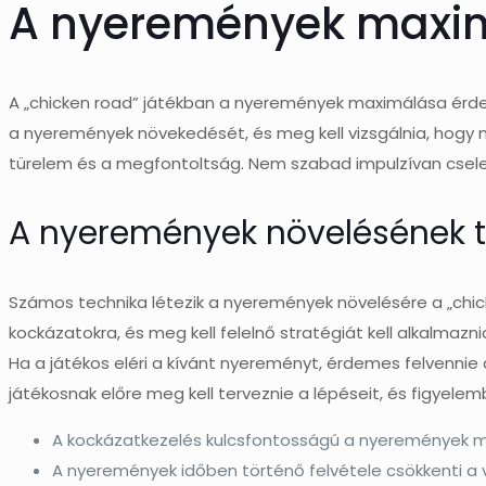
A nyeremények maximá
A „chicken road” játékban a nyeremények maximálása érdek
a nyeremények növekedését, és meg kell vizsgálnia, hogy
türelem és a megfontoltság. Nem szabad impulzívan csele
A nyeremények növelésének t
Számos technika létezik a nyeremények növelésére a „chicke
kockázatokra, és meg kell felelnő stratégiát kell alkalmaz
Ha a játékos eléri a kívánt nyereményt, érdemes felvennie 
játékosnak előre meg kell terveznie a lépéseit, és figyelem
A kockázatkezelés kulcsfontosságú a nyeremények 
A nyeremények időben történő felvétele csökkenti a