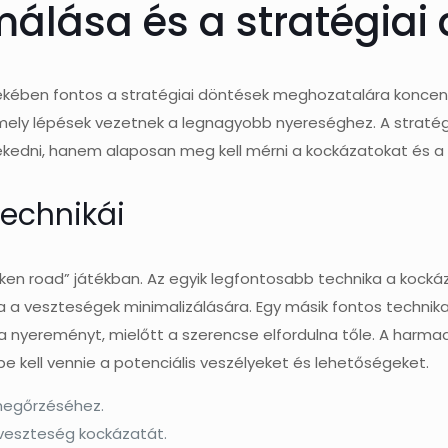
lása és a stratégiai
ében fontos a stratégiai döntések meghozatalára koncentrál
 mely lépések vezetnek a legnagyobb nyereséghez. A strat
kedni, hanem alaposan meg kell mérni a kockázatokat és a
echnikái
n road” játékban. Az egyik legfontosabb technika a kockázat
nia a veszteségek minimalizálására. Egy másik fontos techni
a nyereményt, mielőtt a szerencse elfordulna tőle. A harmad
be kell vennie a potenciális veszélyeket és lehetőségeket.
megőrzéséhez.
 veszteség kockázatát.