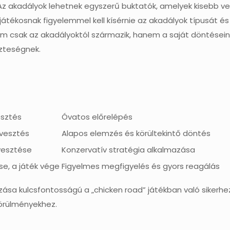
. Az akadályok lehetnek egyszerű buktatók, amelyek kisebb
átékosnak figyelemmel kell kísérnie az akadályok típusát és
em csak az akadályoktól származik, hanem a saját döntéseinkt
zteségnek.
esztés
Óvatos előrelépés
vesztés
Alapos elemzés és körültekintő döntés
vesztése
Konzervatív stratégia alkalmazása
e, a játék vége
Figyelmes megfigyelés és gyors reagálás
ása kulcsfontosságú a „chicken road” játékban való sikerh
 körülményekhez.