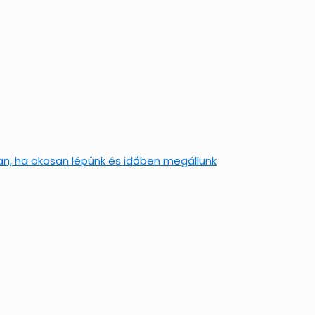
an, ha okosan lépünk és időben megállunk