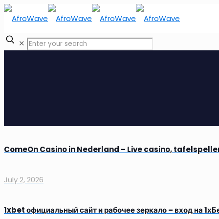
✕
ComeOn Casino in Nederland – Live casino, tafelspel
July 2, 2026
1xbet официальный сайт и рабочее зеркало – вход на 1хБ