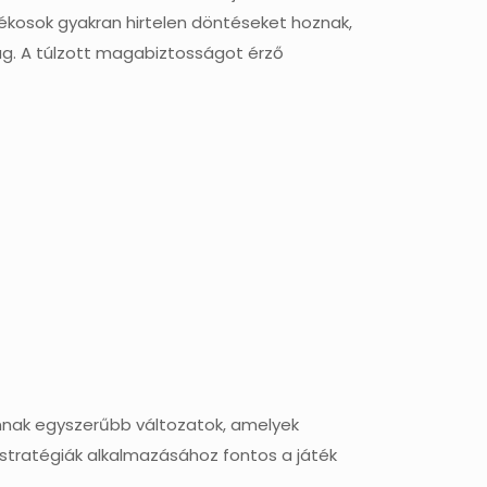
tékosok gyakran hirtelen döntéseket hoznak,
g. A túlzott magabiztosságot érző
annak egyszerűbb változatok, amelyek
stratégiák alkalmazásához fontos a játék