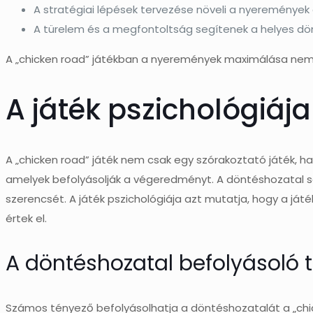
A stratégiai lépések tervezése növeli a nyeremények 
A türelem és a megfontoltság segítenek a helyes d
A „chicken road” játékban a nyeremények maximálása nem c
A játék pszichológiáj
A „chicken road” játék nem csak egy szórakoztató játék, ha
amelyek befolyásolják a végeredményt. A döntéshozatal so
szerencsét. A játék pszichológiája azt mutatja, hogy a já
értek el.
A döntéshozatal befolyásoló 
Számos tényező befolyásolhatja a döntéshozatalát a „chic