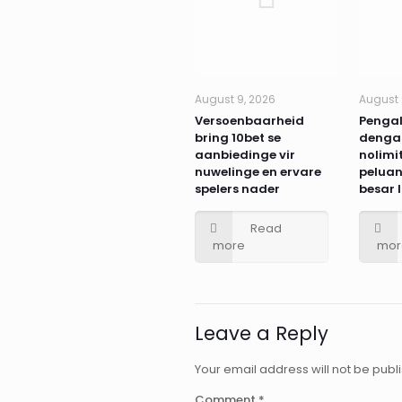
August 9, 2026
August 
Versoenbaarheid
Penga
bring 10bet se
denga
aanbiedinge vir
nolimi
nuwelinge en ervare
pelua
spelers nader
besar 
Read
more
mor
Leave a Reply
Your email address will not be publ
Comment
*