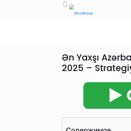
Published by
afrowavesradio
o
Ən Yaxşı Azərba
2025 – Strategi
▶️
Содержимое