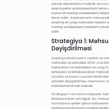
yüksək standartlara malikdir və müra
əhəmiyyətini və təhlükəsizliyini təmin 
məlumat məntiqi və tələbələrin tələbl
təmin edilir. Azərbaycanın məsuliyyətl
seçilmiş ən yaxşı məhsulları təqdim e
məntiqi və tələbələrin tələblərini əha
edilir.
Strategiya 1: Məhsu
Dəyişdirilməsi
Azerbaycanda kazino saytları və onli
məhsullar və xidmətlər 2025-ci ilə birl
məhsulların və xidmətlərin ən yaxşı 
təhlükəsiz və təhlükəsizdirən məhsull
oyunları və kazino oyunları tərəfində
yenidən dəyişdirilməsi, məzmunun və
edilməsinə kömək edəcək.
Strategiya 1-nin birinci məqsədi, məhs
təhlükəsizdirən olmağıdır. Bu, məhsull
formalarına qədər qəbul edilməsinə
azerbaycanda kazino saytları tərəfin