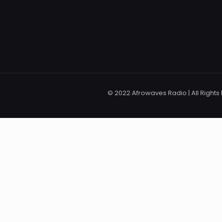
© 2022 Afrowaves Radio | All Right