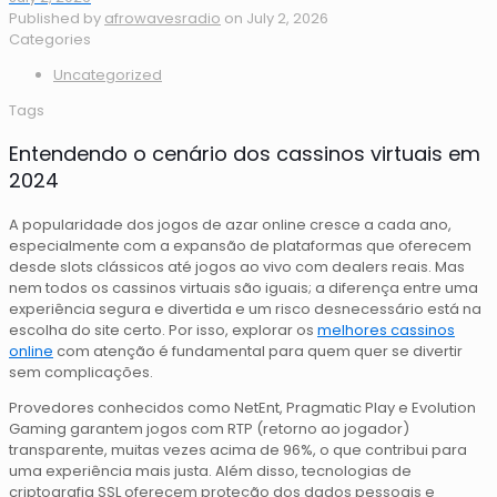
Published by
afrowavesradio
on
July 2, 2026
Categories
Uncategorized
Tags
Entendendo o cenário dos cassinos virtuais em
2024
A popularidade dos jogos de azar online cresce a cada ano,
especialmente com a expansão de plataformas que oferecem
desde slots clássicos até jogos ao vivo com dealers reais. Mas
nem todos os cassinos virtuais são iguais; a diferença entre uma
experiência segura e divertida e um risco desnecessário está na
escolha do site certo. Por isso, explorar os
melhores cassinos
online
com atenção é fundamental para quem quer se divertir
sem complicações.
Provedores conhecidos como NetEnt, Pragmatic Play e Evolution
Gaming garantem jogos com RTP (retorno ao jogador)
transparente, muitas vezes acima de 96%, o que contribui para
uma experiência mais justa. Além disso, tecnologias de
criptografia SSL oferecem proteção dos dados pessoais e