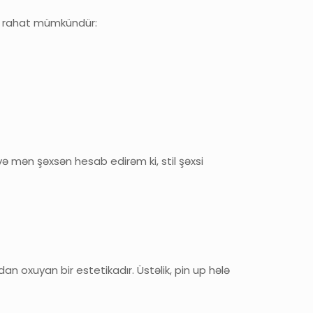
u, rahat mümkündür:
ə mən şəxsən hesab edirəm ki, stil şəxsi
n oxuyan bir estetikadır. Üstəlik, pin up hələ