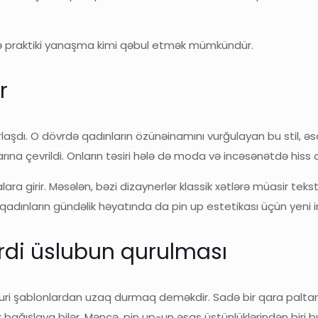
 də praktiki yanaşma kimi qəbul etmək mümkündür.
r
aşdı. O dövrdə qadınların özünəinamını vurğulayan bu stil, əsa
ına çevrildi. Onların təsiri hələ də moda və incəsənətdə hiss o
ra girir. Məsələn, bəzi dizaynerlər klassik xətlərə müasir tekst
adınların gündəlik həyatında da pin up estetikası üçün yeni i
rdi üslubun qurulması
buri şablonlardan uzaq durmaq deməkdir. Sadə bir qara paltar 
 bağışlaya bilər. Məncə, pin up-un əsas üstünlüklərindən biri