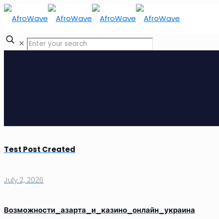
✕
Test Post Created
July 2, 2026
Возможности_азарта_и_казино_онлайн_украина