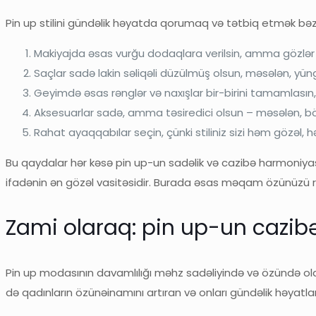
Pin up stilini gündəlik həyatda qorumaq və tətbiq etmək bə
Makiyajda əsas vurğu dodaqlara verilsin, amma gözlər yü
Saçlar sadə lakin səliqəli düzülmüş olsun, məsələn, yüng
Geyimdə əsas rənglər və naxışlar bir-birini tamamlasın
Aksesuarlar sadə, amma təsiredici olsun – məsələn, böyü
Rahat ayaqqabılar seçin, çünki stiliniz sizi həm gözəl, h
Bu qaydalar hər kəsə pin up-un sadəlik və cazibə harmoniyas
ifadənin ən gözəl vasitəsidir. Burada əsas məqam özünüzü r
Zami olaraq: pin up-un cazibəs
Pin up modasının davamlılığı məhz sadəliyində və özündə olan
də qadınların özünəinamını artıran və onları gündəlik həyat