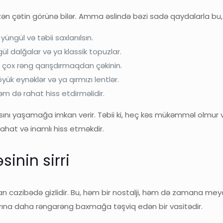
zən çətin görünə bilər. Amma əslində bəzi sadə qaydalarla b
ngül və təbii saxlanılsın.
ül dalğalar və ya klassik topuzlar.
, çox rəng qarışdırmaqdan çəkinin.
k eynəklər və ya qırmızı lentlər.
əm də rahat hiss etdirməlidir.
ını yaşamağa imkan verir. Təbii ki, heç kəs mükəmməl olmur v
ahat və inamlı hiss etməkdir.
inin sirri
 cazibədə gizlidir. Bu, həm bir nostalji, həm də zamana meyda
larına daha rəngarəng baxmağa təşviq edən bir vasitədir.