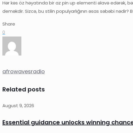
Hər kəs öz həyatında bir az pin up elementi əlavə edərək, 
deməkdir. Sizcə, bu stilin populyarlığının əsas səbəbi nədir?
Share
0
afrowavesradio
Related posts
August 9, 2026
Essential guidance unlocks winning chanc