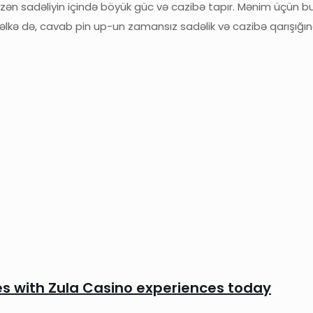
bəzən sadəliyin içində böyük güc və cazibə tapır. Mənim üçün
 Bəlkə də, cavab pin up-un zamansız sadəlik və cazibə qarışığın
es with Zula Casino experiences today