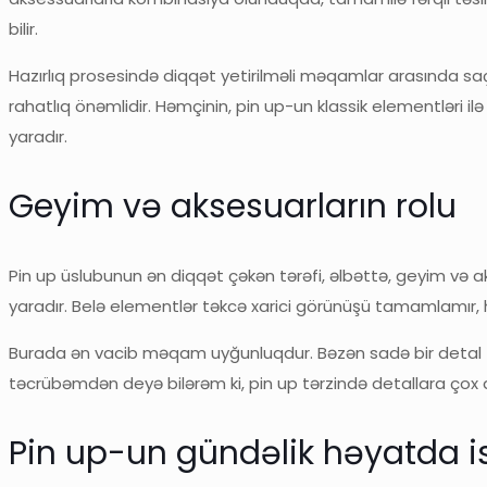
bilir.
Hazırlıq prosesində diqqət yetirilməli məqamlar arasında saç
rahatlıq önəmlidir. Həmçinin, pin up-un klassik elementləri
yaradır.
Geyim və aksesuarların rolu
Pin up üslubunun ən diqqət çəkən tərəfi, əlbəttə, geyim və aks
yaradır. Belə elementlər təkcə xarici görünüşü tamamlamır, h
Burada ən vacib məqam uyğunluqdur. Bəzən sadə bir detal — m
təcrübəmdən deyə bilərəm ki, pin up tərzində detallara çox
Pin up-un gündəlik həyatda ist