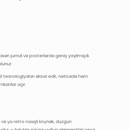
sən jurnal və posterlərdə geniş yayılmışdı.
lunur.
il texnologiyaları əlavə edir, nəticədə həm
mkanlar açır.
və ya retro naxışlı köynək, düzgün
 budur — hər kəs özünə uyğun elementləri seçə