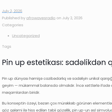
July 2, 2026
Published by
afrowavesradio
on
July 2, 2026
Categories
Uncategorized
Tags
Pin up estetikası: sadəlikdən
Pin up dünyası həmişə cazibədarlıq və sadəliyin unikal qarışığ
geyim — mükəmməl balansda olmalıdır. İncə xəttlərlə ifadə o
məqamlardan biridir.
Bu konseptin özəyi, bəzən çox mürəkkəb görünən elementləri
göz qələmi ilə hiss edilən təbii gözəllik, pin up-un əsl simv