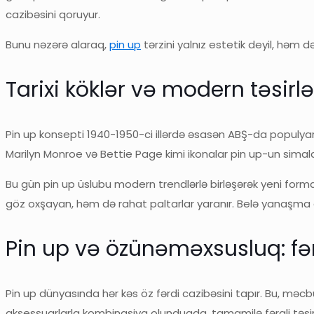
cazibəsini qoruyur.
Bunu nəzərə alaraq,
pin up
tərzini yalnız estetik deyil, həm
Tarixi köklər və modern təsirlə
Pin up konsepti 1940-1950-ci illərdə əsasən ABŞ-da populyarl
Marilyn Monroe və Bettie Page kimi ikonalar pin up-un simalar
Bu gün pin up üslubu modern trendlərlə birləşərək yeni formala
göz oxşayan, həm də rahat paltarlar yaranır. Belə yanaşma q
Pin up və özünəməxsusluq: fə
Pin up dünyasında hər kəs öz fərdi cazibəsini tapır. Bu, məc
aksessuarlarla kombinasiya olunduqda, tamamilə fərqli təsir