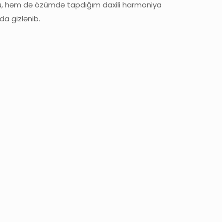
 bu, həm də özümdə tapdığım daxili harmoniya
da gizlənib.