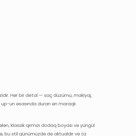
zidir. Hər bir detal — saç düzümü, makiyaj,
in up-un əsasında duran ən maraqlı
ən, klassik qırmızı dodaq boyası və yüngül
 də, bu stil günümüzdə də aktualdır və öz