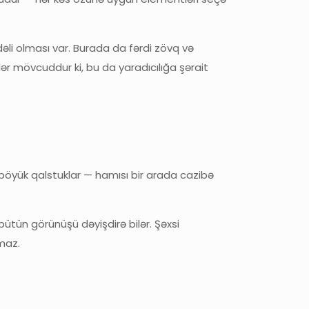
əli olması var. Burada da fərdi zövq və
 mövcuddur ki, bu da yaradıcılığa şərait
ə böyük qalstuklar — hamısı bir arada cazibə
ütün görünüşü dəyişdirə bilər. Şəxsi
maz.