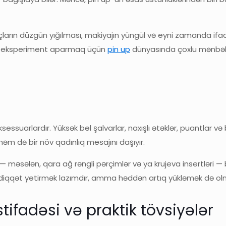
ların düzgün yığılması, makiyajın yüngül və eyni zamanda ifad
 ilə eksperiment aparmaq üçün
pin up
dünyasında çoxlu mənbələr
essuarlardır. Yüksək bel şalvarlar, naxışlı ətəklər, puantlar v
əm də bir növ qadınlıq mesajını daşıyır.
əsələn, qara ağ rəngli pərçimlər və ya krujeva insertləri — b
 diqqət yetirmək lazımdır, amma həddən artıq yükləmək də ol
ifadəsi və praktik tövsiyələr