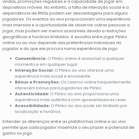
vindas, promoções regulares e a capacidade de jogar em
dispositivos móveis. No entanto, a falta de interação social e a
dependência de RNGs podem ser desvantagens para alguns
jogadores. Os eventos ao vivo proporcionam uma experiência
mais imersiva e a oportunidade de observar outras pessoas a
jogar, mas podem ser menos acessíveis devido a restrições
geográficas e horários limitados. A escolha entre jogar Plinko
online ou ao vivo depende das preferências individuais do
jogador e do que ele procura numa experiência de jogo.
Conveniência:
O Plinko online é acessível a qualquer
momento e em qualquer lugar.
Interação Social:
O Plinko ao vivo oferece uma
experiência mais social e envolvente.
Bónus e Promoções:
Os casinos online frequentemente
oferecem bónus para jogadores de Plinko.
Autenticidade:
O Plinko ao vivo proporciona uma
experiência mais autêntica com apresentadores reais.
Acessibilidade:
O Plinko ao vivo pode ser limitado por
localização e horários.
Entender as diferenças entre as plataformas online e ao vivo
permite que cada jogador maximize o seu prazer e potencial de
ganho no jogo.