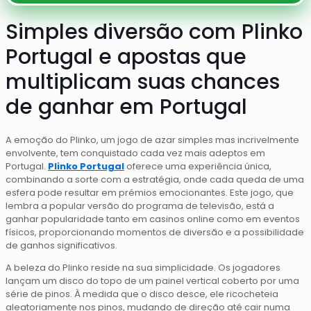
Simples diversão com Plinko
Portugal e apostas que
multiplicam suas chances
de ganhar em Portugal
A emoção do Plinko, um jogo de azar simples mas incrivelmente
envolvente, tem conquistado cada vez mais adeptos em
Portugal.
Plinko Portugal
oferece uma experiência única,
combinando a sorte com a estratégia, onde cada queda de uma
esfera pode resultar em prémios emocionantes. Este jogo, que
lembra a popular versão do programa de televisão, está a
ganhar popularidade tanto em casinos online como em eventos
físicos, proporcionando momentos de diversão e a possibilidade
de ganhos significativos.
A beleza do Plinko reside na sua simplicidade. Os jogadores
lançam um disco do topo de um painel vertical coberto por uma
série de pinos. À medida que o disco desce, ele ricocheteia
aleatoriamente nos pinos, mudando de direção até cair numa