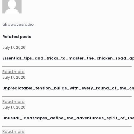
afrowavesradio
Related posts
July 17, 2026
Essential_tips_and_tricks_to_master_the_chicken_road_a
Read more
July 17, 2026
Unpredictable_tension_builds_with_every_round_of_the_
Read more
July 17, 2026
Unusual_landscapes_define_the_adventurous_spirit_of_th
Read more