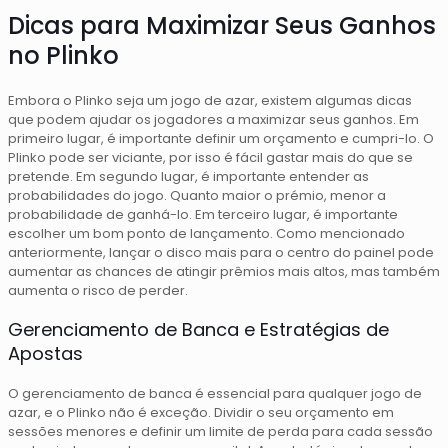
Dicas para Maximizar Seus Ganhos
no Plinko
Embora o Plinko seja um jogo de azar, existem algumas dicas
que podem ajudar os jogadores a maximizar seus ganhos. Em
primeiro lugar, é importante definir um orçamento e cumpri-lo. O
Plinko pode ser viciante, por isso é fácil gastar mais do que se
pretende. Em segundo lugar, é importante entender as
probabilidades do jogo. Quanto maior o prémio, menor a
probabilidade de ganhá-lo. Em terceiro lugar, é importante
escolher um bom ponto de lançamento. Como mencionado
anteriormente, lançar o disco mais para o centro do painel pode
aumentar as chances de atingir prêmios mais altos, mas também
aumenta o risco de perder.
Gerenciamento de Banca e Estratégias de
Apostas
O gerenciamento de banca é essencial para qualquer jogo de
azar, e o Plinko não é exceção. Dividir o seu orçamento em
sessões menores e definir um limite de perda para cada sessão