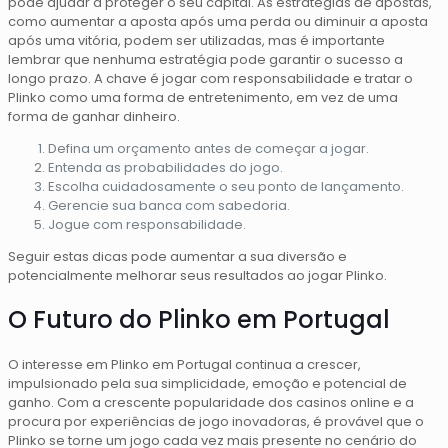
pode ajudar a proteger o seu capital. As estratégias de apostas,
como aumentar a aposta após uma perda ou diminuir a aposta
após uma vitória, podem ser utilizadas, mas é importante
lembrar que nenhuma estratégia pode garantir o sucesso a
longo prazo. A chave é jogar com responsabilidade e tratar o
Plinko como uma forma de entretenimento, em vez de uma
forma de ganhar dinheiro.
Defina um orçamento antes de começar a jogar.
Entenda as probabilidades do jogo.
Escolha cuidadosamente o seu ponto de lançamento.
Gerencie sua banca com sabedoria.
Jogue com responsabilidade.
Seguir estas dicas pode aumentar a sua diversão e
potencialmente melhorar seus resultados ao jogar Plinko.
O Futuro do Plinko em Portugal
O interesse em Plinko em Portugal continua a crescer,
impulsionado pela sua simplicidade, emoção e potencial de
ganho. Com a crescente popularidade dos casinos online e a
procura por experiências de jogo inovadoras, é provável que o
Plinko se torne um jogo cada vez mais presente no cenário do