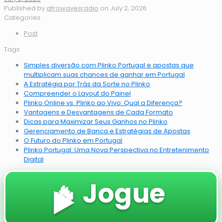
Published by
afrowavesradio
on
July 2, 2026
Categories
Post
Tags
Simples diversão com Plinko Portugal e apostas que
multiplicam suas chances de ganhar em Portugal
A Estratégia por Trás da Sorte no Plinko
Compreender o Layout do Painel
Plinko Online vs. Plinko ao Vivo: Qual a Diferença?
Vantagens e Desvantagens de Cada Formato
Dicas para Maximizar Seus Ganhos no Plinko
Gerenciamento de Banca e Estratégias de Apostas
O Futuro do Plinko em Portugal
Plinko Portugal: Uma Nova Perspectiva no Entretenimento
Digital
🔥 Jogue
▶️