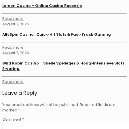
Lemon Casino – Online Casino Recenzje
Read more
August 7, 2026
AllySpin Casino : Quick‑Hit Slots & Fast‑Track Gaming
Read more
August 7, 2026
Wild Robin Casino – Snelle Spelletjes & Hoog‑Intensieve Slots
Ervaring
Read more
Leave a Reply
Your email address will not be published.
Required fields are
marked
*
Comment
*