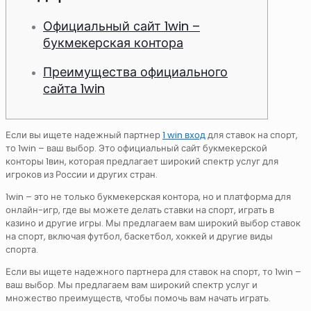
Официальный сайт 1win –
букмекерская контора
Преимущества официального
сайта 1win
Если вы ищете надежный партнер
1 win вход
для ставок на спорт,
то 1win – ваш выбор. Это официальный сайт букмекерской
конторы 1вин, которая предлагает широкий спектр услуг для
игроков из России и других стран.
1win – это не только букмекерская контора, но и платформа для
онлайн-игр, где вы можете делать ставки на спорт, играть в
казино и другие игры. Мы предлагаем вам широкий выбор ставок
на спорт, включая футбол, баскетбол, хоккей и другие виды
спорта.
Если вы ищете надежного партнера для ставок на спорт, то 1win –
ваш выбор. Мы предлагаем вам широкий спектр услуг и
множество преимуществ, чтобы помочь вам начать играть.