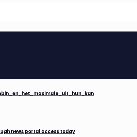
robin_en_het_maximale_uit_hun_kan
rough news portal access today