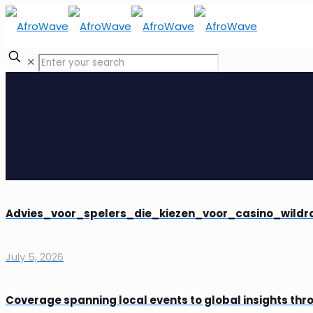
✕
Advies_voor_spelers_die_kiezen_voor_casino_wild
July 5, 2026
Coverage spanning local events to global insights th