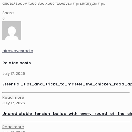
αποτελέσουν τους βασικούς πυλώνες της επιτυχίας της.
Share
0
afrowavesradio
Related posts
July 17, 2026
Essential_tips_and_tricks_to_master_the_chicken_road_a
Read more
July 17, 2026
Unpredictable_tension_builds_with_every_round_of_the_
Read more