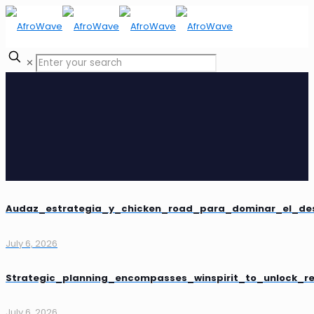
✕
Audaz_estrategia_y_chicken_road_para_dominar_el_des
July 6, 2026
Strategic_planning_encompasses_winspirit_to_unlock_
July 6, 2026