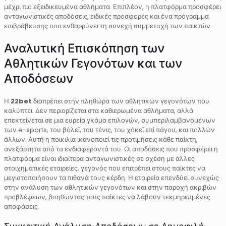
μέχρι πιο εξειδικευμένα αθλήματα. Επιπλέον, η πλατφόρμα προσφέρει
ανταγωνιστικές αποδόσεις, ειδικές προσφορές και ένα πρόγραμμα
επιβράβευσης που ενθαρρύνει τη συνεχή συμμετοχή των παικτών.
Αναλυτική Επισκόπηση των
Αθλητικών Γεγονότων και των
Αποδόσεων
Η
22bet
διαπρέπει στην πληθώρα των αθλητικών γεγονότων που
καλύπτει. Δεν περιορίζεται στα καθιερωμένα αθλήματα, αλλά
επεκτείνεται σε μια ευρεία γκάμα επιλογών, συμπεριλαμβανομένων
των e-sports, του βόλεϊ, του τένις, του χόκεϊ επί πάγου, και πολλών
άλλων. Αυτή η ποικιλία ικανοποιεί τις προτιμήσεις κάθε παίκτη,
ανεξάρτητα από τα ενδιαφέροντά του. Οι αποδόσεις που προσφέρει η
πλατφόρμα είναι ιδιαίτερα ανταγωνιστικές σε σχέση με άλλες
στοιχηματικές εταιρείες, γεγονός που επιτρέπει στους παίκτες να
μεγιστοποιήσουν τα πιθανά τους κέρδη. Η εταιρεία επενδύει συνεχώς
στην ανάλυση των αθλητικών γεγονότων και στην παροχή ακριβών
προβλέψεων, βοηθώντας τους παίκτες να λάβουν τεκμηριωμένες
αποφάσεις.