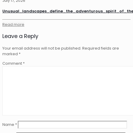
July 17, 2026
Unusual_landscapes_define_the_adventurous_spirit_of_th
Read more
Leave a Reply
Your email address will not be published.
Required fields are
marked
*
Comment
*
Name
*