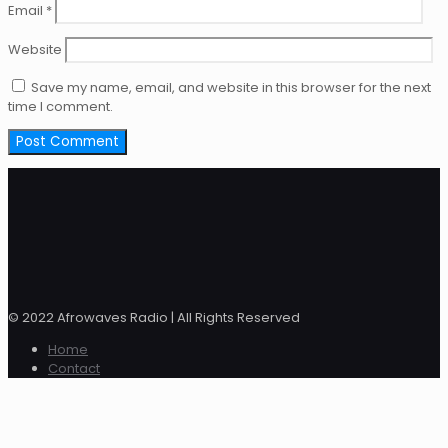
Email
*
Website
Save my name, email, and website in this browser for the next
time I comment.
© 2022 Afrowaves Radio | All Rights Reserved
Home
Contact