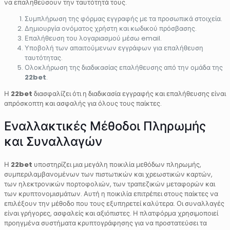
να επαληθεύσουν την ταυτότητά τους.
Συμπλήρωση της φόρμας εγγραφής με τα προσωπικά στοιχεία.
Δημιουργία ονόματος χρήστη και κωδικού πρόσβασης.
Επαλήθευση του λογαριασμού μέσω email.
Υποβολή των απαιτούμενων εγγράφων για επαλήθευση
ταυτότητας.
Ολοκλήρωση της διαδικασίας επαλήθευσης από την ομάδα της
22bet
.
Η
22bet
διασφαλίζει ότι η διαδικασία εγγραφής και επαλήθευσης είναι
απρόσκοπτη και ασφαλής για όλους τους παίκτες.
Εναλλακτικές Μέθοδοι Πληρωμής
και Συναλλαγών
Η
22bet
υποστηρίζει μια μεγάλη ποικιλία μεθόδων πληρωμής,
συμπεριλαμβανομένων των πιστωτικών και χρεωστικών καρτών,
των ηλεκτρονικών πορτοφολιών, των τραπεζικών μεταφορών και
των κρυπτονομισμάτων. Αυτή η ποικιλία επιτρέπει στους παίκτες να
επιλέξουν την μέθοδο που τους εξυπηρετεί καλύτερα. Οι συναλλαγές
είναι γρήγορες, ασφαλείς και αξιόπιστες. Η πλατφόρμα χρησιμοποιεί
προηγμένα συστήματα κρυπτογράφησης για να προστατεύσει τα