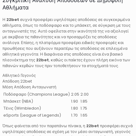
Συγκριτική Ανάλυση Αποδόσεων σε Δημοφιλή
Αθλήματα
Η
22bet
συχνά προσφέρει υψηλότερες αποδόσεις σε συγκεκριμένα
αθλήματα, όπως το ποδόσφαιρο και το μπάσκετ, σε σύγκριση με τους
ανταγωνιστές της. Αυτό οφείλεται στην ικανότητά της να αξιολογεί
με ακρίβεια τις πιθανότητες και να προσαρμόζει τις αποδόσεις
ανάλογα. Επίσης, η πλατφόρμα προσφέρει ειδικές προσφορές και
προωθήσεις που αυξάνουν περαιτέρω τις αποδόσεις σε επιλεγμένα
αθλητικά γεγονότα. Η διαφάνεια στις αποδόσεις είναι ένα βασικό
πλεονέκτημα της
22bet
, καθώς οι παίκτες έχουν πλήρη εικόνα των
πιθανών κερδών τους πριν τοποθετήσουν τα στοιχήματά τους.
Αθλητικό Γεγονός
Απόδοση 22bet
Μέση Απόδοση Ανταγωνιστή
Ποδόσφαιρο (Champions League)
2.05
2.00
Μπάσκετ (NBA)
1.90
1.85
Τένις (Wimbledon)
1.80
1.75
eSports (League of Legends)
1.70
1.65
Όπως φαίνεται από τον παραπάνω πίνακα, η
22bet
προσφέρει συχνά
υψηλότερες αποδόσεις σε σχέση με τον μέσο ανταγωνιστή, γεγονός