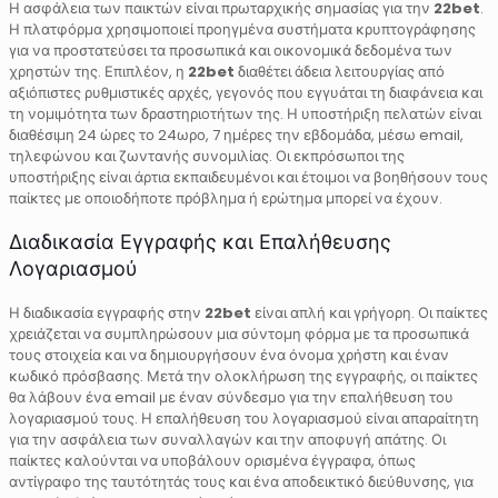
Η ασφάλεια των παικτών είναι πρωταρχικής σημασίας για την
22bet
.
Η πλατφόρμα χρησιμοποιεί προηγμένα συστήματα κρυπτογράφησης
για να προστατεύσει τα προσωπικά και οικονομικά δεδομένα των
χρηστών της. Επιπλέον, η
22bet
διαθέτει άδεια λειτουργίας από
αξιόπιστες ρυθμιστικές αρχές, γεγονός που εγγυάται τη διαφάνεια και
τη νομιμότητα των δραστηριοτήτων της. Η υποστήριξη πελατών είναι
διαθέσιμη 24 ώρες το 24ωρο, 7 ημέρες την εβδομάδα, μέσω email,
τηλεφώνου και ζωντανής συνομιλίας. Οι εκπρόσωποι της
υποστήριξης είναι άρτια εκπαιδευμένοι και έτοιμοι να βοηθήσουν τους
παίκτες με οποιοδήποτε πρόβλημα ή ερώτημα μπορεί να έχουν.
Διαδικασία Εγγραφής και Επαλήθευσης
Λογαριασμού
Η διαδικασία εγγραφής στην
22bet
είναι απλή και γρήγορη. Οι παίκτες
χρειάζεται να συμπληρώσουν μια σύντομη φόρμα με τα προσωπικά
τους στοιχεία και να δημιουργήσουν ένα όνομα χρήστη και έναν
κωδικό πρόσβασης. Μετά την ολοκλήρωση της εγγραφής, οι παίκτες
θα λάβουν ένα email με έναν σύνδεσμο για την επαλήθευση του
λογαριασμού τους. Η επαλήθευση του λογαριασμού είναι απαραίτητη
για την ασφάλεια των συναλλαγών και την αποφυγή απάτης. Οι
παίκτες καλούνται να υποβάλουν ορισμένα έγγραφα, όπως
αντίγραφο της ταυτότητάς τους και ένα αποδεικτικό διεύθυνσης, για