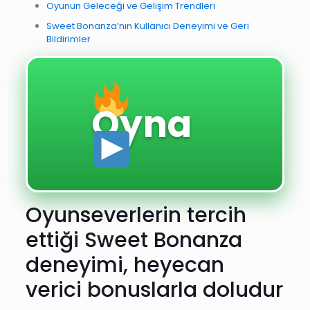
Oyunun Geleceği ve Gelişim Trendleri
Sweet Bonanza’nın Kullanıcı Deneyimi ve Geri
Bildirimler
Oyna
Oyunseverlerin tercih
ettiği Sweet Bonanza
deneyimi, heyecan
verici bonuslarla doludur