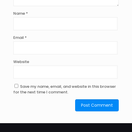
Name
*
Email
*
Website
Save my name, email, and website in this browser
for the next time I comment.