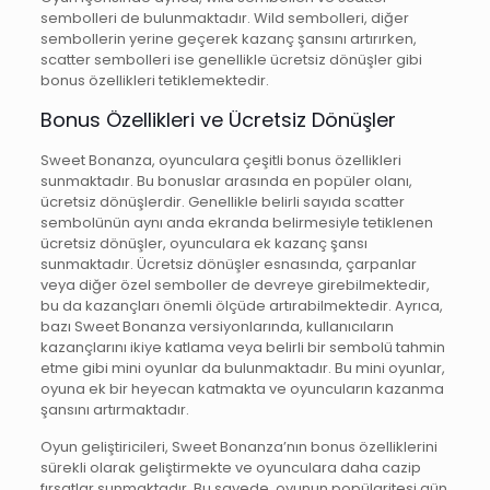
sembolleri de bulunmaktadır. Wild sembolleri, diğer
sembollerin yerine geçerek kazanç şansını artırırken,
scatter sembolleri ise genellikle ücretsiz dönüşler gibi
bonus özellikleri tetiklemektedir.
Bonus Özellikleri ve Ücretsiz Dönüşler
Sweet Bonanza, oyunculara çeşitli bonus özellikleri
sunmaktadır. Bu bonuslar arasında en popüler olanı,
ücretsiz dönüşlerdir. Genellikle belirli sayıda scatter
sembolünün aynı anda ekranda belirmesiyle tetiklenen
ücretsiz dönüşler, oyunculara ek kazanç şansı
sunmaktadır. Ücretsiz dönüşler esnasında, çarpanlar
veya diğer özel semboller de devreye girebilmektedir,
bu da kazançları önemli ölçüde artırabilmektedir. Ayrıca,
bazı Sweet Bonanza versiyonlarında, kullanıcıların
kazançlarını ikiye katlama veya belirli bir sembolü tahmin
etme gibi mini oyunlar da bulunmaktadır. Bu mini oyunlar,
oyuna ek bir heyecan katmakta ve oyuncuların kazanma
şansını artırmaktadır.
Oyun geliştiricileri, Sweet Bonanza’nın bonus özelliklerini
sürekli olarak geliştirmekte ve oyunculara daha cazip
fırsatlar sunmaktadır. Bu sayede, oyunun popülaritesi gün