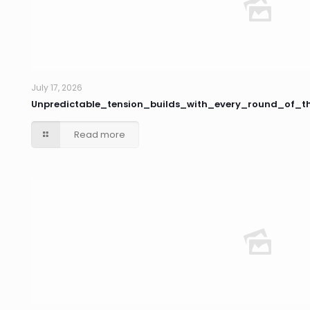
July 17, 2026
Unpredictable_tension_builds_with_every_round_of_
Read more