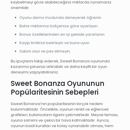
kaybetmeyi göze alabileceğiniz miktarda oynamanız
önemlidir.
Oyunu demo modunda deneyerek öğrenin.
Bahis miktarınızı bütçenize göre ayarlayın.
Bonus özelliklerinden en iyi şekilde yararlanın.
Kayıp limitinizi belirleyin ve buna uyun.
Sabırlı olun ve pes etmeyin.
Bu ipuçlarını takip ederek, Sweet Bonanza oyununda
kazanma şansınızı artırabilir ve daha keyifli bir oyun
deneyimi yaşayabilirsiniz.
Sweet Bonanza Oyununun
Popülaritesinin Sebepleri
Sweet Bonanza’nın popülaritesinin birçok nedeni
bulunmaktadır. Öncelikle, oyunun renkli ve eğlenceli
grafikleri, kullanıcıların ilgisini çekmektedir. Meyve teması,
oyuna samimi ve çekici bir hava katmaktadır. Ayrıca,
oyunun basit kuralları ve kolay oynanabilir olması, hem