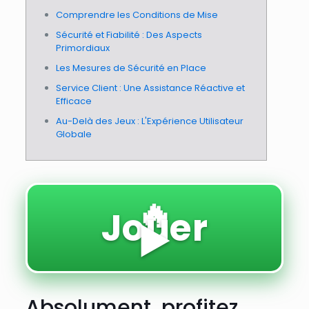
Comprendre les Conditions de Mise
Sécurité et Fiabilité : Des Aspects
Primordiaux
Les Mesures de Sécurité en Place
Service Client : Une Assistance Réactive et
Efficace
Au-Delà des Jeux : L'Expérience Utilisateur
Globale
🔥
Jouer
▶️
Absolument, profitez