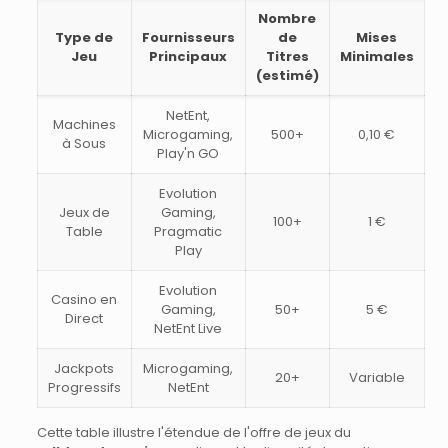
Nombre
Type de
Fournisseurs
de
Mises
Jeu
Principaux
Titres
Minimales
(estimé)
NetEnt,
Machines
Microgaming,
500+
0,10 €
à Sous
Play'n GO
Evolution
Jeux de
Gaming,
100+
1 €
Table
Pragmatic
Play
Evolution
Casino en
Gaming,
50+
5 €
Direct
NetEnt Live
Jackpots
Microgaming,
20+
Variable
Progressifs
NetEnt
Cette table illustre l'étendue de l'offre de jeux du