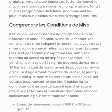
gratuits permettent aux joueurs de tester de nouvelles
machines à sous sans risquer leur propre argent, tandis
que les programmes de fidélité récompensent les
joueurs les plus assidus avec des avantages exclusifs.
Comprendre les Conditions de Mise
Il est crucial de comprendre les conditions de mise
associées à chaque bonus avant de l'accepter. Les
conditions de mise indiquent le montant que vous devez
miser avant de pouvoir retirer vos gains issus du bonus.
Elles sont généralement exprimées en multiples du
montant du bonus ou du dépôt. Par exemple, une
condition de mise de 30x signifie que vous devez miser
30 fois le montant du bonus avant de pouvoir retirer vos
gains. Il est également important de vérifier les jeux qui
contribuent à la réalisation des conditions de mise, car
certains jeux peuvent ne pas être éligibles ou ne
contribuer qu'à un pourcentage limité. Une lecture
attentive des termes et conditions des bonus est donc
indispensable pour éviter toute déception.
Bonus de bienvenue : jusqu'à 500 € + 50 tours
gratuits