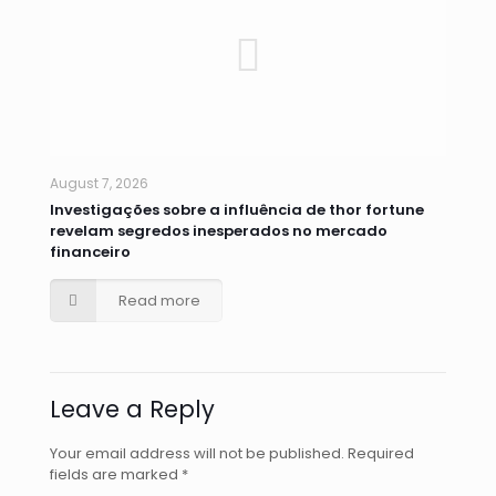
August 7, 2026
Investigações sobre a influência de thor fortune
revelam segredos inesperados no mercado
financeiro
Read more
Leave a Reply
Your email address will not be published.
Required
fields are marked
*