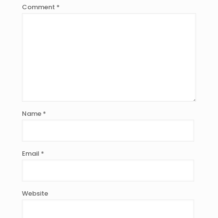
Comment
*
Name
*
Email
*
Website