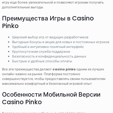
игру еще более увлекательной и позволяют игрокам получать
дополнительные выгоды.
Преимущества Игры в Casino
Pinko
Широкий выбор игр от ведущих разработчиков
Выгодные бонусы и акции для новых и постоянных игроков
Удобный и интуитивно понятный интерфейс
Круглосуточная служба поддержки
Безопасность и конфиденциальность данных
Быстрые и удобные способы оплаты
Все эти преимущества делают
casino pinko
одним из лучших
онлайн-казино на рынке. Платформа постоянно
совершенствуется, чтобы предоставлять своим пользователям
максимально комфортный и безопасный игровой опыт.
Особенности Мобильной Версии
Casino Pinko