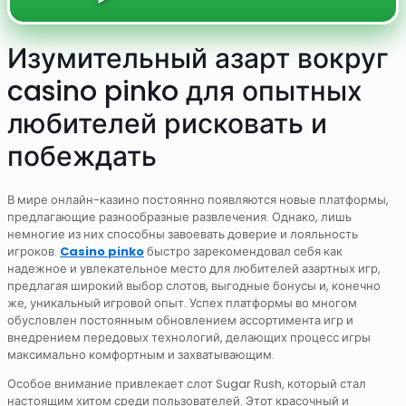
Изумительный азарт вокруг
casino pinko для опытных
любителей рисковать и
побеждать
В мире онлайн-казино постоянно появляются новые платформы,
предлагающие разнообразные развлечения. Однако, лишь
немногие из них способны завоевать доверие и лояльность
игроков.
Casino pinko
быстро зарекомендовал себя как
надежное и увлекательное место для любителей азартных игр,
предлагая широкий выбор слотов, выгодные бонусы и, конечно
же, уникальный игровой опыт. Успех платформы во многом
обусловлен постоянным обновлением ассортимента игр и
внедрением передовых технологий, делающих процесс игры
максимально комфортным и захватывающим.
Особое внимание привлекает слот Sugar Rush, который стал
настоящим хитом среди пользователей. Этот красочный и