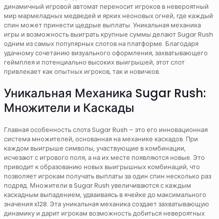
динамичный игровой автомат переносит игроков в невероятный
мир мармеладных медведей и ярких неоновых огней, где каждый
спин может принести щедрые выплаты. Уникальная механика
игры и возможность выиграть крупные суммы делают Sugar Rush
одним из самых популярных слотов на платформе. Благодаря
удачному сочетанию визуального оформления, захватывающего
геймплея и потенциально высоких выигрышей, этот слот
привлекает как опытных игроков, так и новичков.
Уникальная Механика Sugar Rush:
Множители и Каскады
Главная особенность слота Sugar Rush – это его инновационная
система множителей, основанная на механике каскадов. При
каждом выигрыше символы, участвующие в комбинации,
исчезают с игрового поля, а на их месте появляются новые. Это
приводит к образованию новых выигрышных комбинаций, что
позволяет игрокам получать выплаты за один спин несколько раз
подряд. Множители в Sugar Rush увеличиваются с каждым
каскадным выпадением, удваиваясь в ячейке до максимального
значения x128. Эта уникальная механика создает захватывающую
динамику и дарит игрокам возможность добиться невероятных