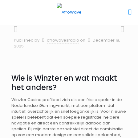
Published by
afrowavesradio
on
December 18,
2025
Wie is Winzter en wat maakt
het anders?
Winzter Casino profileert zich als een frisse speler in de
Nederlandse iGaming-markt, met een platform dat
intuïtief, overzichtelijk en snel toegankelijk is. Voor nieuwe
spelers betekent dat een soepele registratie, heldere
navigatie en direct een aantrekkelijk aanbod aan
spellen. Bij mijn eerste bezoek viel direct de combinatie
op van een modern design en een solide spelaanbod,