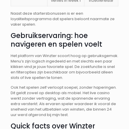
verlies in week 1
inzetvereiste
Naast deze startersbonussen is er een
loyaliteitsprogramma dat spelers beloont naarmate ze
vaker spelen.
Gebruikservaring: hoe
navigeren en spelen voelt
Het platform van Winzter scoort hoog op gebruiksgemak.
Menu’s zijn logisch ingedeeld en met slechts een paar
klikken vind je jouw favoriete spel. De zoekfunctie is snel
en filteropties zijn beschikbaar om bijvoorbeeld alleen
slots of live spellen te tonen.
Ook het spelen zelf verloopt soepel, zonder haperingen.
Dit geldt zowel op desktop als mobiel. Het live casino
werkt zonder vertraging, wat de spannende ervaring
extra versterkt. Als ervaren speler waardeer ik vooral de
snelheid van het uitbetalen van winsten, die binnen 24
uur werd afgerond bij mijn test.
Quick facts over Winzter