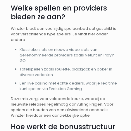
Welke spellen en providers
bieden ze aan?
Winzter biedt een veelzijdig spelaanbod dat geschikt is
voor verschillende type spelers. Je vindt hier onder
andere:
Klassieke slots en nieuwe video slots van
gerenommeerde providers zoals NetEnt en Play’n
GO
Tafelspellen zoals roulette, blackjack en poker in
diverse varianten
Een live casino met echte dealers, waar je realtime
kunt spelen via Evolution Gaming
Deze mix zorgt voor voldoende keuze, waarbij de
nieuwste releases regelmatig aanvulling krijgen. Voor
spelers die houden van een afwisselend aanbod is
Winzter hierdoor een aantrekkelijke optie.
Hoe werkt de bonusstructuur