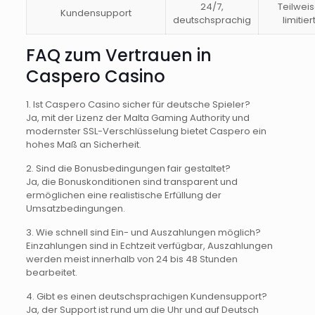
24/7,
Teilwei
Kundensupport
deutschsprachig
limitier
FAQ zum Vertrauen in
Caspero Casino
1. Ist Caspero Casino sicher für deutsche Spieler?
Ja, mit der Lizenz der Malta Gaming Authority und
modernster SSL-Verschlüsselung bietet Caspero ein
hohes Maß an Sicherheit.
2. Sind die Bonusbedingungen fair gestaltet?
Ja, die Bonuskonditionen sind transparent und
ermöglichen eine realistische Erfüllung der
Umsatzbedingungen.
3. Wie schnell sind Ein- und Auszahlungen möglich?
Einzahlungen sind in Echtzeit verfügbar, Auszahlungen
werden meist innerhalb von 24 bis 48 Stunden
bearbeitet.
4. Gibt es einen deutschsprachigen Kundensupport?
Ja, der Support ist rund um die Uhr und auf Deutsch