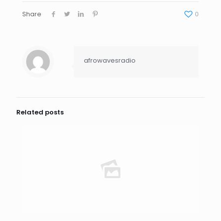
Share
0
afrowavesradio
Related posts