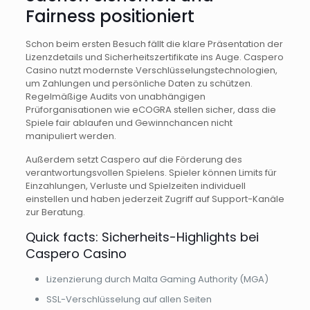
Fairness positioniert
Schon beim ersten Besuch fällt die klare Präsentation der
Lizenzdetails und Sicherheitszertifikate ins Auge. Caspero
Casino nutzt modernste Verschlüsselungstechnologien,
um Zahlungen und persönliche Daten zu schützen.
Regelmäßige Audits von unabhängigen
Prüforganisationen wie eCOGRA stellen sicher, dass die
Spiele fair ablaufen und Gewinnchancen nicht
manipuliert werden.
Außerdem setzt Caspero auf die Förderung des
verantwortungsvollen Spielens. Spieler können Limits für
Einzahlungen, Verluste und Spielzeiten individuell
einstellen und haben jederzeit Zugriff auf Support-Kanäle
zur Beratung.
Quick facts: Sicherheits-Highlights bei
Caspero Casino
Lizenzierung durch Malta Gaming Authority (MGA)
SSL-Verschlüsselung auf allen Seiten