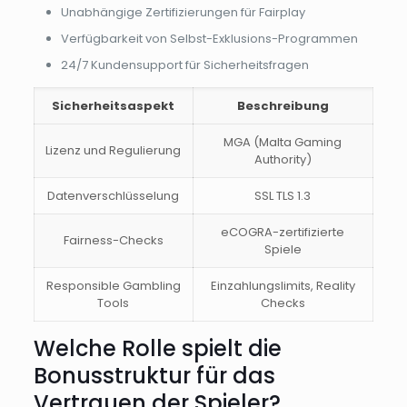
Unabhängige Zertifizierungen für Fairplay
Verfügbarkeit von Selbst-Exklusions-Programmen
24/7 Kundensupport für Sicherheitsfragen
Sicherheitsaspekt
Beschreibung
MGA (Malta Gaming
Lizenz und Regulierung
Authority)
Datenverschlüsselung
SSL TLS 1.3
eCOGRA-zertifizierte
Fairness-Checks
Spiele
Responsible Gambling
Einzahlungslimits, Reality
Tools
Checks
Welche Rolle spielt die
Bonusstruktur für das
Vertrauen der Spieler?