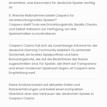
erreichbar, was besonders für deutsche Spieler wichtig
ist.
5. Welche Maßnahmen bietet Caspero für
verantwortungsvolles Spielen?
Caspero stellt Tools wie Einzahlungslimits, Reality Checks
und Selbst-Exklusion zur Verfügung, um das
Spielverhalten zu kontrollieren.
Caspero Casino hat sich als zuverlässige Adresse für die
deutsche iGaming Community etabliert. Es verbindet
Sicherheit, ein breites Spielportfolio und faire
Bonusangebote, die auf die Bedürfnisse der Nutzer
zugeschnitten sind. Für Spieler, die Wert auf Transparenz
und einen modernen Spielraum legen, ist Caspero eine
Empfehlung wert.
Diese Analyse basiert auf aktuellen Daten und
Nutzererfahrungen und bietet einen kompakten
Überblick über das Vertrauen der deutschen Spieler in
Caspero Casino.