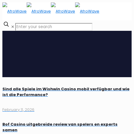
✕
Sind alle Spiele im Wishwin Casino mobil verfügbar und wie
ist die Performance?
February 11, 2026
Bof Casino uitgebreide review van spelers en experts
samen