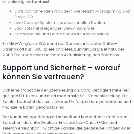
ist vielseitig und umfasst:
Slots von führenden Providern wie NetEnt, Microgaming und
Play’n GO.
Live-Casino-Spiele mit professionellen Dealern.
Jackpots mit steigenden Gewinnsummen.
Spezialspiele und Game Shows für Abwechslung.
Ein Mini-Vergleich: Während der Durchschnitt vieler Online-
Casinos oft nur 1.000 Spiele anbietet, punktet Corgi Bet mit über
2.000 Titeln und einer besseren Aktualisierung des Portfolios.
Support und Sicherheit – worauf
können Sie vertrauen?
Sicherheit fängt bei der Lizenzierung an. Corgi Bet agiert mit einer
gültigen EU-Lizenz und nutzt modernste SSL-Verschlüsselung. Für
Spieler bedeutet das ein sicheres Umfeld, in dem persönliche und
finanzielle Daten geschützt sind.
Der Kundensupport reagiert schnell und kompetent in mehreren
Sprachen, darunter Deutsch. Er ist per Live-Chat, E-Mail und
Telefon erreichbar – wichtige Kanäle, die gerade bei Fragen oder
Problemen den Unterschied machen.