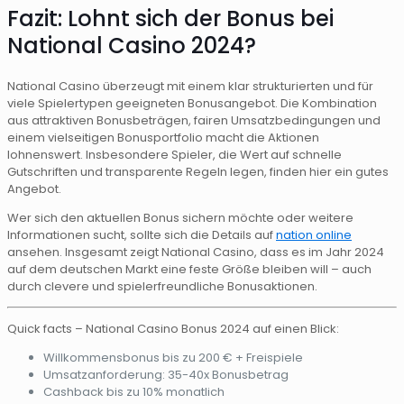
Fazit: Lohnt sich der Bonus bei
National Casino 2024?
National Casino überzeugt mit einem klar strukturierten und für
viele Spielertypen geeigneten Bonusangebot. Die Kombination
aus attraktiven Bonusbeträgen, fairen Umsatzbedingungen und
einem vielseitigen Bonusportfolio macht die Aktionen
lohnenswert. Insbesondere Spieler, die Wert auf schnelle
Gutschriften und transparente Regeln legen, finden hier ein gutes
Angebot.
Wer sich den aktuellen Bonus sichern möchte oder weitere
Informationen sucht, sollte sich die Details auf
nation online
ansehen. Insgesamt zeigt National Casino, dass es im Jahr 2024
auf dem deutschen Markt eine feste Größe bleiben will – auch
durch clevere und spielerfreundliche Bonusaktionen.
Quick facts – National Casino Bonus 2024 auf einen Blick:
Willkommensbonus bis zu 200 € + Freispiele
Umsatzanforderung: 35-40x Bonusbetrag
Cashback bis zu 10% monatlich