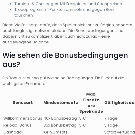
Turniere & Challenges: Mit Freispielen und Sachpreisen.
Treueprogramm: Punkte sammeln und gegen Boni
tauschen.
Diese Vielfalt sorgt dafür, dass Spieler nicht nur zu Beginn, sondern
auch langfristig motiviert bleiben. Die Bonusbedingungen sind
dabei nicht zu kompliziert, aber auch nicht zu lax – eine
ausgewogene Balance.
Wie sehen die Bonusbedingungen
aus?
Ein Bonus ist nur so gut wie seine Bedingungen. Ein Blick auf die
wichtigsten Parameter:
Max.
Einsatz
Bonusart
Mindestumsatz
Gültigkeitsda
pro
Spielrunde
Willkommensbonus
40x Bonusbetrag
5 €
7 Tage
Reload-Bonus
35x Bonusbetrag
5 €
5 Tage
Cashback
Kein Umsatz
–
Sofort verfügba