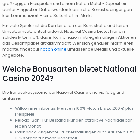
großzügigen Freispielen und einem hohen Match-Deposit ein
echter Hingucker. Dabei werden klassische Bonusbedingungen
klar kommuniziert – eine Seltenheit im Markt.
Für viele Spieler ist die Kombination aus Bonushöhe und fairem
Umsatzumsatz entscheidend. National Casino bietet hier ein
solides Mittelmaß, das in Kombination mit regelmäßigen Aktionen
das Gesamtpaket attraktiv macht. Wer sich genauer informieren
möchte, findet auf
nation online
umfassende Details und aktuelle
Angebote.
Welche Bonusarten bietet National
Casino 2024?
Die Bonusökosysteme bei National Casino sind vielfältig und
umfassen:
Willkommensbonus: Meist ein 100% Match bis zu 200 € plus
Freispiele.
Reload-Boni: Für Bestandskunden attraktive Nachladeboni
jeden Monat.
Cashback-Angebote: Rückerstattungen auf Verluste bis zu
10% sorgen für mehr Sicherheit.