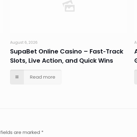
August 6, 2026
A
SupaBet Online Casino – Fast‑Track
Slots, Live Action, and Quick Wins
Read more
 fields are marked
*