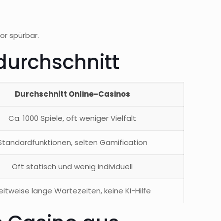
or spürbar.
durchschnitt
Durchschnitt Online-Casinos
Ca. 1000 Spiele, oft weniger Vielfalt
Standardfunktionen, selten Gamification
Oft statisch und wenig individuell
eitweise lange Wartezeiten, keine KI-Hilfe