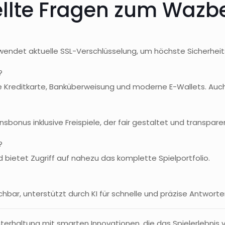
ellte Fragen zum Wazb
rwendet aktuelle SSL-Verschlüsselung, um höchste Sicherhei
?
ie Kreditkarte, Banküberweisung und moderne E-Wallets. Auc
sbonus inklusive Freispiele, der fair gestaltet und transpare
?
und bietet Zugriff auf nahezu das komplette Spielportfolio.
chbar, unterstützt durch KI für schnelle und präzise Antworte
haltung mit smarten Innovationen, die das Spielerlebnis ve