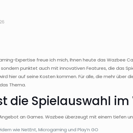
26
Gaming-Expertise freue ich mich, Ihnen heute das Wazbee Ca
rvor, sondern punktet auch mit innovativen Features, die das 
ird hier auf seine Kosten kommen. Für alle, die mehr über die
m das Thema.
st die Spielauswahl i
ihr Angebot an Games. Wazbee überzeugt mit einem tiefen und
vidern wie NetEnt, Microgaming und Play’n GO