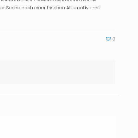
er Suche nach einer frischen Alternative mit
0