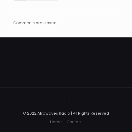
Comments are closed.
© 2022 Afrowaves Radio | All Rights Reserved
Home
Contact