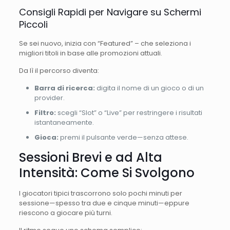
Consigli Rapidi per Navigare su Schermi
Piccoli
Se sei nuovo, inizia con “Featured” – che seleziona i
migliori titoli in base alle promozioni attuali.
Da lì il percorso diventa:
Barra di ricerca:
digita il nome di un gioco o di un
provider.
Filtro:
scegli “Slot” o “Live” per restringere i risultati
istantaneamente.
Gioca:
premi il pulsante verde—senza attese.
Sessioni Brevi e ad Alta
Intensità: Come Si Svolgono
I giocatori tipici trascorrono solo pochi minuti per
sessione—spesso tra due e cinque minuti—eppure
riescono a giocare più turni.