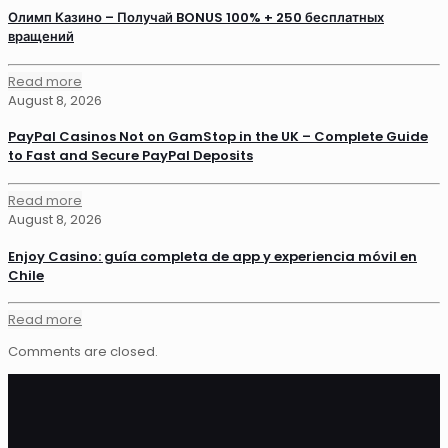
Олимп Казино – Получай BONUS 100% + 250 бесплатных
вращений
Read more
August 8, 2026
PayPal Casinos Not on GamStop in the UK – Complete Guide
to Fast and Secure PayPal Deposits
Read more
August 8, 2026
Enjoy Casino: guía completa de app y experiencia móvil en
Chile
Read more
Comments are closed.