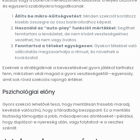
kutatás vagy a bankroll menedzsment luxusával. Ehelyett ösztönre
és egyszerű szabályokra hagyatkoznak:
Állíts be mikro‑költségvetést:
Minden szekciót korlátozz
kisebb összegre az össz bankrollodhoz képest.
Használd az “auto‑play” funkciót mértékkel:
Segíthet
fenntartani a lendületet, de nem kívánt veszteségekhez
vezethet, ha nem vagy óvatos.
Fenntartsd a téteket egységesen:
Gyakori tétekkel való
változtatás megzavarhatja a ritmust, és növelheti a
kockázatot.
Ezeknek a stratégiáknak a bevezetésével gyors játékot tarthatsz
fenn, miközben védi magad a gyors veszteségektől—egyensúly,
amit sok rövid szekciós rajongó értékel.
Pszichológiai előny
Gyors szekció lehetővé teszi, hogy mentálisan frissebb maradj;
kevésbé valószínű, hogy a fáradtság beszippant. Ez a mentális
tisztaság támogatja a jobb, másodperces döntéseket—például,
hogy duplázol-e nyereség után, vagy folytatod-e a vesztes
szériát.