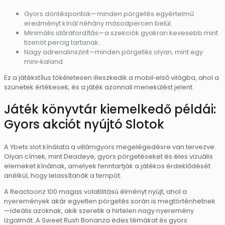
Gyors döntéspontok—minden pörgetés egyértelmű
eredményt kínál néhány másodpercen belül.
Minimális időráfordítás—a szekciók gyakran kevesebb mint
tizenöt percig tartanak.
Nagy adrenalinszint—minden pörgetés olyan, mint egy
mini‑kaland.
Ez a játékstílus tökéletesen illeszkedik a mobil‑első világba, ahol a
szünetek értékesek, és a játék azonnali menekülést jelent.
Játék könyvtár kiemelkedő példái:
Gyors akciót nyújtó Slotok
A Ybets slot kínálata a villámgyors megelégedésre van tervezve.
Olyan címek, mint Deadeye, gyors pörgetéseket és éles vizuális
elemeket kínálnak, amelyek fenntartják a játékos érdeklődését
anélkül, hogy lelassítanák a tempót.
A Reactoonz 100 magas volatilitású élményt nyújt, ahol a
nyeremények akár egyetlen pörgetés során is megtörténhetnek
—ideális azoknak, akik szeretik a hirtelen nagy nyeremény
izgalmát. A Sweet Rush Bonanza édes témákat és gyors