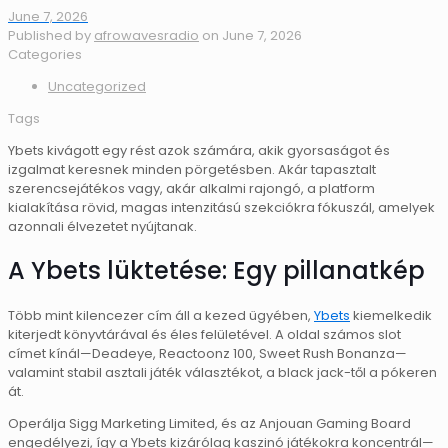
June 7, 2026
Published by
afrowavesradio
on
June 7, 2026
Categories
Uncategorized
Tags
Ybets kivágott egy rést azok számára, akik gyorsaságot és
izgalmat keresnek minden pörgetésben. Akár tapasztalt
szerencsejátékos vagy, akár alkalmi rajongó, a platform
kialakítása rövid, magas intenzitású szekciókra fókuszál, amelyek
azonnali élvezetet nyújtanak.
A Ybets lüktetése: Egy pillanatkép
Több mint kilencezer cím áll a kezed ügyében,
Ybets
kiemelkedik
kiterjedt könyvtárával és éles felületével. A oldal számos slot
címet kínál—Deadeye, Reactoonz 100, Sweet Rush Bonanza—
valamint stabil asztali játék választékot, a black jack-től a pókeren
át.
Operálja Sigg Marketing Limited, és az Anjouan Gaming Board
engedélyezi, így a Ybets kizárólag kaszinó játékokra koncentrál—