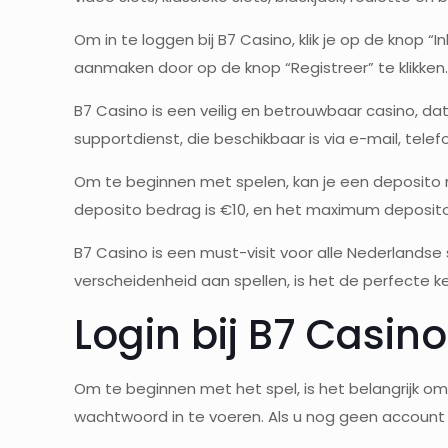
Om in te loggen bij B7 Casino, klik je op de knop 
aanmaken door op de knop “Registreer” te klikken
B7 Casino is een veilig en betrouwbaar casino, da
supportdienst, die beschikbaar is via e-mail, telef
Om te beginnen met spelen, kan je een deposito m
deposito bedrag is €10, en het maximum deposito
B7 Casino is een must-visit voor alle Nederlandse
verscheidenheid aan spellen, is het de perfecte ke
Login bij B7 Casino
Om te beginnen met het spel, is het belangrijk om 
wachtwoord in te voeren. Als u nog geen account he