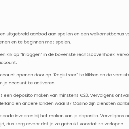
een uitgebreid aanbod aan spellen en een welkomstbonus van 
openen en te beginnen met spelen.
en klik op “Inloggen” in de bovenste rechtsbovenhoek. Vervo
 account.
ccount openen door op “Registreer” te klikken en de vereiste
m je account te activeren.
 een deposito maken van minstens €20. Vervolgens ontvang
ederland en andere landen waar B7 Casino zijn diensten aanb
code invoeren bij het maken van je deposito. Vervolgens o
jd, dus zorg ervoor dat je ze gebruikt voordat ze verlopen.