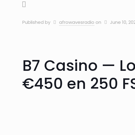
Published by
afrowavesradio
on
June 10, 20
B7 Casino — L
€450 en 250 F