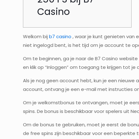
Casino
Welkom bij
b7 casino
, waar je kunt genieten van 
niet ingelogd bent, is het tijd om je account te 
Om te beginnen, ga je naar de B7 Casino website 
en klik op “Inloggen” om toegang te krijgen tot je
Als je nog geen account hebt, kun je een nieuwe a
account, ontvang je een e-mail met instructies o
Om je welkomstbonus te ontvangen, moet je eerst
spins. De bonus is beschikbaar voor spelers uit N
Om de bonus te gebruiken, moet je eerst de bonus
de free spins zijn beschikbaar voor een beperkte ti