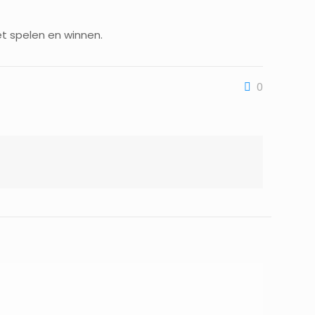
t spelen en winnen.
0