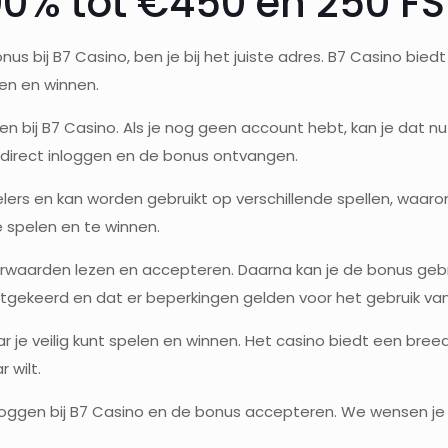
% tot €450 en 250 FS 
nus bij B7 Casino, ben je bij het juiste adres. B7 Casino b
len en winnen.
en bij B7 Casino. Als je nog geen account hebt, kan je dat 
e direct inloggen en de bonus ontvangen.
rs en kan worden gebruikt op verschillende spellen, waarond
 spelen en te winnen.
aarden lezen en accepteren. Daarna kan je de bonus gebrui
tgekeerd en dat er beperkingen gelden voor het gebruik va
ar je veilig kunt spelen en winnen. Het casino biedt een bre
 wilt.
oggen bij B7 Casino en de bonus accepteren. We wensen je 