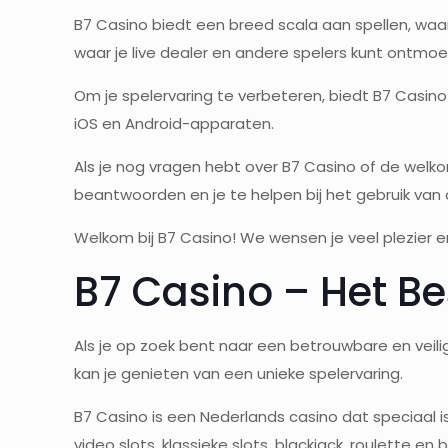
B7 Casino biedt een breed scala aan spellen, waaro
waar je live dealer en andere spelers kunt ontmoe
Om je spelervaring te verbeteren, biedt B7 Casin
iOS en Android-apparaten.
Als je nog vragen hebt over B7 Casino of de welk
beantwoorden en je te helpen bij het gebruik van 
Welkom bij B7 Casino! We wensen je veel plezier e
B7 Casino – Het B
Als je op zoek bent naar een betrouwbare en veil
kan je genieten van een unieke spelervaring.
B7 Casino is een Nederlands casino dat speciaal 
video slots, klassieke slots, blackjack, roulette e