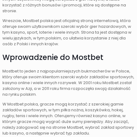
korzystać z różnych bonusów i promocji, które są dostępne na
stronie.
Wreszcie, Mostbet polska jest oficjalną stroną internetową, która
oferuje swoim użytkownikom szeroki wybór gier hazardowych, w
tym kasyno, sport, loterie i wiele innych. Strona ta jest dostępna w
wielu językach, w tym polskim, co ułatwia korzystanie z niej dla
osób z Polski i innych krajów.
Wprowadzenie do Mostbet
Mostbet to jeden z najpopularniejszych bukmacherów w Polsce,
który oferuje swoim klientom szeroki wybór zakładów sportowych,
kasyna online i wiele innych rozrywek. W 2001 roku Mostbet został
założony w Azji, a w 2011 roku firma rozpoczęła swoją działalność
na rynku polskim.
W Mostbet polska, gracze mogą korzystać z szerokiej gamie
zakładów sportowych, w tym piłka nożna, koszykówka, hokej,
rugby, tenis i wiele innych. Oferujemy również kasyno online, w
którym gracze mogą wygrać duże sumy pieniędzy. Aby zacząć,
należy zalogować się na stronie Mostbet, wybrać zakład sportowy
lub kasyno, a następnie wybrać typ zakładu.