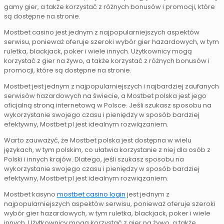
gamy gier, a także korzystać z różnych bonusów i promocji, które
są dostępne na stronie.
Mostbet casino jest jednym z najpopularniejszych aspektów
serwisu, ponieważ oferuje szeroki wybór gier hazardowych, w tym
ruletka, blackjack, poker i wiele innych. Użytkownicy mogą
korzystać z gier na żywo, a także korzystać z różnych bonusów i
promocji, które są dostępne na stronie.
Mostbet jest jednym z najpopularniejszych i najbardziej zaufanych
serwisów hazardowych na świecie, a Mostbet polska jest jego
oficjalną stroną internetową w Polsce. Jeśli szukasz sposobu na
wykorzystanie swojego czasu i pieniędzy w sposób bardziej
efektywny, Mostbet pl jest idealnym rozwiązaniem.
Warto zauważyć, że Mostbet polska jest dostępna w wielu
językach, w tym polskim, co ułatwia korzystanie z niej dla osób z
Polski i innych krajów. Dlatego, jeśli szukasz sposobu na
wykorzystanie swojego czasu i pieniędzy w sposób bardziej
efektywny, Mostbet pl jest idealnym rozwiązaniem.
Mostbet kasyno
mostbet casino login
jest jednym z
najpopularniejszych aspektów serwisu, ponieważ oferuje szeroki
wybór gier hazardowych, w tym ruletka, blackjack, poker i wiele
innych. Użytkownicy mogą korzystać z gier na żywo, a także