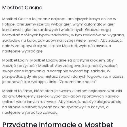
Mostbet Casino
Mostbet Casino to jeden z najpopularniejszych kasyn online w
Polsce. Oferujemy szeroki wybór gier, w tym automatów, gier
karcianych, gier hazardowych i wiele innych. Gracze mogą
korzystać z różnych typów zakładów, w tym zakładów na wygraną,
zakładów na kolor, zakładów na liczbę i wiele innych. Aby zacząć,
należy zalogować się na stronie Mostbet, wybrać kasyno, a
następnie wybrać grę.
Mostbet Login i Mostbet Logowanie są prostymi krokiem, aby
zacząć korzystać z Mostbet. Aby zalogować się, należy wpisać
swoje dane logowania, a następnie wybrać typ zakładu. W
przypadku, gdy nie pamiętasz swoich danych logowania, możesz
je odnowić, korzystając z linku “Zapomniane hasło”.
Mostbet to firma, która oferuje swoim klientom najlepsze warunki
do gry. Oferujemy szeroki wybór zakładów sportowych, kasyno
online i wiele innych rozrywek. Aby zacząć, należy zalogować się
na stronie Mostbet, wybrać zakład sportowy lub kasyno, a
następnie wybrać typ zakładu.
Przydatne informacje o Mostbet