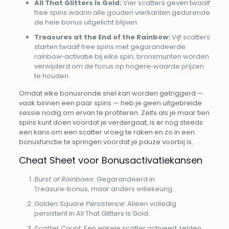
All That Glitters Is Gold:
Vier scatters geven twaalf
free spins waarin alle gouden vierkanten gedurende
de hele bonus uitgelicht blijven.
Treasures at the End of the Rainbow:
Vijf scatters
starten twaalf free spins met gegarandeerde
rainbow‑activatie bij elke spin; bronsmunten worden
verwijderd om de focus op hogere‑waarde prijzen
te houden.
Omdat elke bonusronde snel kan worden getriggerd —
vaak binnen een paar spins — heb je geen uitgebreide
sessie nodig om ervan te profiteren. Zelfs als je maar tien
spins kunt doen voordat je verdergaat, is er nog steeds
een kans om een scatter vroeg te raken en zo in een
bonusfunctie te springen voordat je pauze voorbij is.
Cheat Sheet voor Bonusactivatiekansen
Burst of Rainbows:
Gegarandeerd in
Treasure‑bonus, maar anders willekeurig.
Golden Square Persistence:
Alleen volledig
persistent in All That Glitters Is Gold.
Scatter Count:
Een enkele scatter activeert zelden