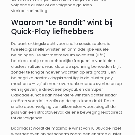
volgende cluster of de volgende gouden
vierkant‑onthulling.
Waarom “Le Bandit” wint bij
Quick‑Play liefhebbers
De aantrekkingskracht voor snelle sessiespelers is
tweeledig: snelle winsten en onmiddellijke visuele
beloningen. De slot met medium volatiliteit (3/5)
betekent dat je een behoorlijke frequentie van kleine
clusters zult zien, waardoor de spanning behouden blijft
zonder te lang te hoeven wachten op iets groots. Een
belangrijke aantrekkingskracht ligt in de cluster‑pay
mechanic — vijf of meer overeenkomende symbolen op
een rij geven je direct een payout, en de Super
Cascade‑functie kan meerdere winsten achter elkaar
creëren voordat je zelfs op de spin‑knop drukt. Deze
snelle opeenvolging van uitkomsten weerspiegelt de
puls van een straatoverval: de ene beweging leidt direct
tot de volgende.
Daarnaast wordt de maximale winst van 10.000x de inzet
weergegeven op het scherm zodra een enorme cluster