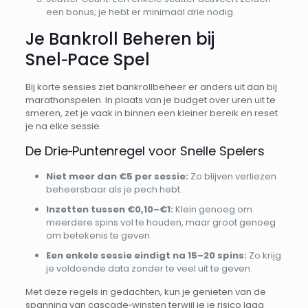
een bonus; je hebt er minimaal drie nodig.
Je Bankroll Beheren bij
Snel‑Pace Spel
Bij korte sessies ziet bankrollbeheer er anders uit dan bij
marathonspelen. In plaats van je budget over uren uit te
smeren, zet je vaak in binnen een kleiner bereik en reset
je na elke sessie.
De Drie‑Puntenregel voor Snelle Spelers
Niet meer dan €5 per sessie:
Zo blijven verliezen
beheersbaar als je pech hebt.
Inzetten tussen €0,10–€1:
Klein genoeg om
meerdere spins vol te houden, maar groot genoeg
om betekenis te geven.
Een enkele sessie eindigt na 15–20 spins:
Zo krijg
je voldoende data zonder te veel uit te geven.
Met deze regels in gedachten, kun je genieten van de
spanning van cascade‑winsten terwijl je je risico laag