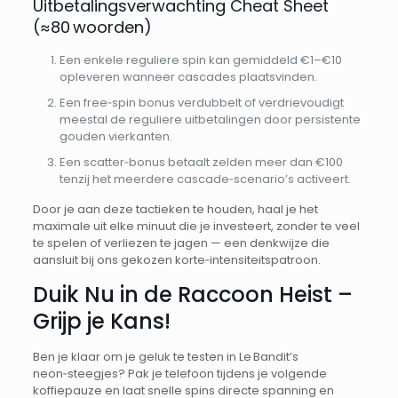
Uitbetalingsverwachting Cheat Sheet
(≈80 woorden)
Een enkele reguliere spin kan gemiddeld €1–€10
opleveren wanneer cascades plaatsvinden.
Een free‑spin bonus verdubbelt of verdrievoudigt
meestal de reguliere uitbetalingen door persistente
gouden vierkanten.
Een scatter‑bonus betaalt zelden meer dan €100
tenzij het meerdere cascade‑scenario’s activeert.
Door je aan deze tactieken te houden, haal je het
maximale uit elke minuut die je investeert, zonder te veel
te spelen of verliezen te jagen — een denkwijze die
aansluit bij ons gekozen korte‑intensiteitspatroon.
Duik Nu in de Raccoon Heist –
Grijp je Kans!
Ben je klaar om je geluk te testen in Le Bandit’s
neon‑steegjes? Pak je telefoon tijdens je volgende
koffiepauze en laat snelle spins directe spanning en