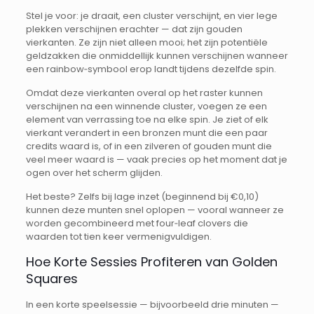
Stel je voor: je draait, een cluster verschijnt, en vier lege
plekken verschijnen erachter — dat zijn gouden
vierkanten. Ze zijn niet alleen mooi; het zijn potentiële
geldzakken die onmiddellijk kunnen verschijnen wanneer
een rainbow‑symbool erop landt tijdens dezelfde spin.
Omdat deze vierkanten overal op het raster kunnen
verschijnen na een winnende cluster, voegen ze een
element van verrassing toe na elke spin. Je ziet of elk
vierkant verandert in een bronzen munt die een paar
credits waard is, of in een zilveren of gouden munt die
veel meer waard is — vaak precies op het moment dat je
ogen over het scherm glijden.
Het beste? Zelfs bij lage inzet (beginnend bij €0,10)
kunnen deze munten snel oplopen — vooral wanneer ze
worden gecombineerd met four‑leaf clovers die
waarden tot tien keer vermenigvuldigen.
Hoe Korte Sessies Profiteren van Golden
Squares
In een korte speelsessie — bijvoorbeeld drie minuten —