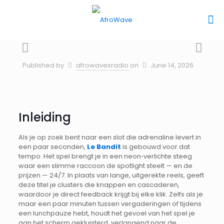
Published by
afrowavesradio
on
June 14, 2026
Inleiding
Als je op zoek bent naar een slot die adrenaline levert in
een paar seconden,
Le Bandit
is gebouwd voor dat
tempo. Het spel brengt je in een neon‑verlichte steeg
waar een slimme raccoon de spotlight steelt — en de
prijzen — 24/7. In plaats van lange, uitgerekte reels, geeft
deze titel je clusters die knappen en cascaderen,
waardoor je direct feedback krijgt bij elke klik. Zelfs als je
maar een paar minuten tussen vergaderingen of tijdens
een lunchpauze hebt, houdt het gevoel van het spel je
aan het scherm gekluisterd, verlangend naar de