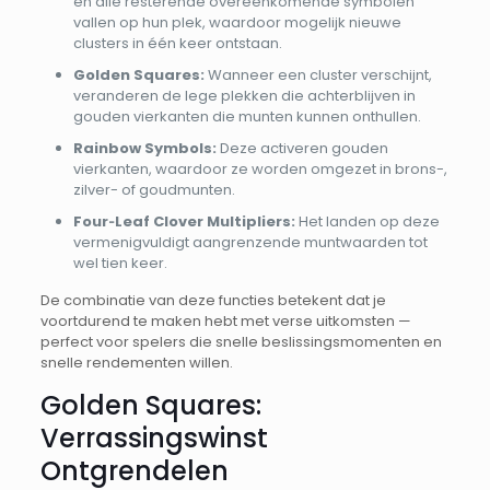
en alle resterende overeenkomende symbolen
vallen op hun plek, waardoor mogelijk nieuwe
clusters in één keer ontstaan.
Golden Squares:
Wanneer een cluster verschijnt,
veranderen de lege plekken die achterblijven in
gouden vierkanten die munten kunnen onthullen.
Rainbow Symbols:
Deze activeren gouden
vierkanten, waardoor ze worden omgezet in brons-,
zilver- of goudmunten.
Four‑Leaf Clover Multipliers:
Het landen op deze
vermenigvuldigt aangrenzende muntwaarden tot
wel tien keer.
De combinatie van deze functies betekent dat je
voortdurend te maken hebt met verse uitkomsten —
perfect voor spelers die snelle beslissingsmomenten en
snelle rendementen willen.
Golden Squares:
Verrassingswinst
Ontgrendelen