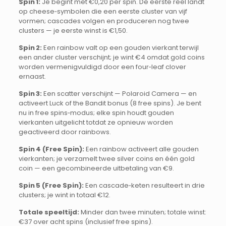
Spin 1:
Je begint met €0,20 per spin. De eerste reel landt
op cheese‑symbolen die een eerste cluster van vijf
vormen; cascades volgen en produceren nog twee
clusters — je eerste winst is €1,50.
Spin 2:
Een rainbow valt op een gouden vierkant terwijl
een ander cluster verschijnt; je wint €4 omdat gold coins
worden vermenigvuldigd door een four‑leaf clover
ernaast.
Spin 3:
Een scatter verschijnt — Polaroid Camera — en
activeert Luck of the Bandit bonus (8 free spins). Je bent
nu in free spins‑modus; elke spin houdt gouden
vierkanten uitgelicht totdat ze opnieuw worden
geactiveerd door rainbows.
Spin 4 (Free Spin):
Een rainbow activeert alle gouden
vierkanten; je verzamelt twee silver coins en één gold
coin — een gecombineerde uitbetaling van €9.
Spin 5 (Free Spin):
Een cascade‑keten resulteert in drie
clusters; je wint in totaal €12.
Totale speeltijd:
Minder dan twee minuten; totale winst:
€37 over acht spins (inclusief free spins).