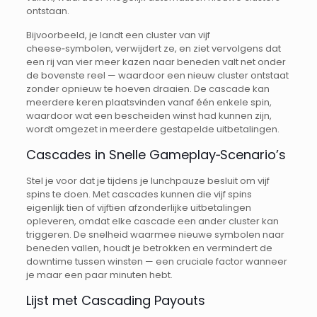
ontstaan.
Bijvoorbeeld, je landt een cluster van vijf
cheese‑symbolen, verwijdert ze, en ziet vervolgens dat
een rij van vier meer kazen naar beneden valt net onder
de bovenste reel — waardoor een nieuw cluster ontstaat
zonder opnieuw te hoeven draaien. De cascade kan
meerdere keren plaatsvinden vanaf één enkele spin,
waardoor wat een bescheiden winst had kunnen zijn,
wordt omgezet in meerdere gestapelde uitbetalingen.
Cascades in Snelle Gameplay‑Scenario’s
Stel je voor dat je tijdens je lunchpauze besluit om vijf
spins te doen. Met cascades kunnen die vijf spins
eigenlijk tien of vijftien afzonderlijke uitbetalingen
opleveren, omdat elke cascade een ander cluster kan
triggeren. De snelheid waarmee nieuwe symbolen naar
beneden vallen, houdt je betrokken en vermindert de
downtime tussen winsten — een cruciale factor wanneer
je maar een paar minuten hebt.
Lijst met Cascading Payouts