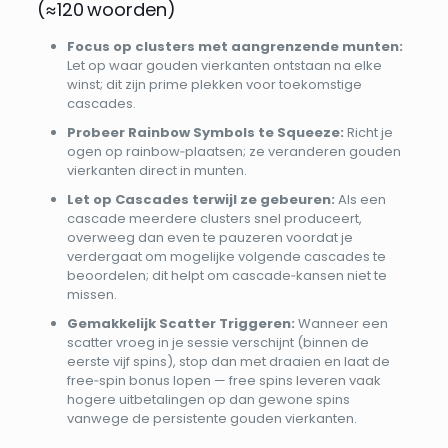
(≈120 woorden)
Focus op clusters met aangrenzende munten:
Let op waar gouden vierkanten ontstaan na elke
winst; dit zijn prime plekken voor toekomstige
cascades.
Probeer Rainbow Symbols te Squeeze:
Richt je
ogen op rainbow‑plaatsen; ze veranderen gouden
vierkanten direct in munten.
Let op Cascades terwijl ze gebeuren:
Als een
cascade meerdere clusters snel produceert,
overweeg dan even te pauzeren voordat je
verdergaat om mogelijke volgende cascades te
beoordelen; dit helpt om cascade‑kansen niet te
missen.
Gemakkelijk Scatter Triggeren:
Wanneer een
scatter vroeg in je sessie verschijnt (binnen de
eerste vijf spins), stop dan met draaien en laat de
free‑spin bonus lopen — free spins leveren vaak
hogere uitbetalingen op dan gewone spins
vanwege de persistente gouden vierkanten.