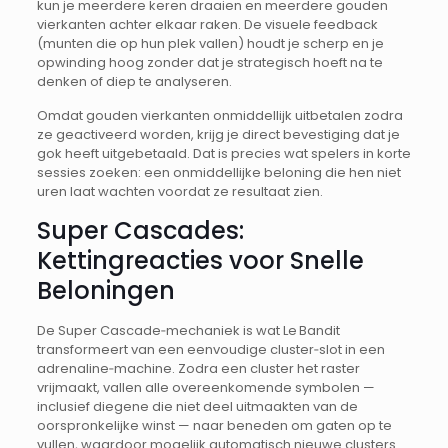
kun je meerdere keren draaien en meerdere gouden
vierkanten achter elkaar raken. De visuele feedback
(munten die op hun plek vallen) houdt je scherp en je
opwinding hoog zonder dat je strategisch hoeft na te
denken of diep te analyseren.
Omdat gouden vierkanten onmiddellijk uitbetalen zodra
ze geactiveerd worden, krijg je direct bevestiging dat je
gok heeft uitgebetaald. Dat is precies wat spelers in korte
sessies zoeken: een onmiddellijke beloning die hen niet
uren laat wachten voordat ze resultaat zien.
Super Cascades:
Kettingreacties voor Snelle
Beloningen
De Super Cascade‑mechaniek is wat Le Bandit
transformeert van een eenvoudige cluster‑slot in een
adrenaline‑machine. Zodra een cluster het raster
vrijmaakt, vallen alle overeenkomende symbolen —
inclusief diegene die niet deel uitmaakten van de
oorspronkelijke winst — naar beneden om gaten op te
vullen, waardoor mogelijk automatisch nieuwe clusters