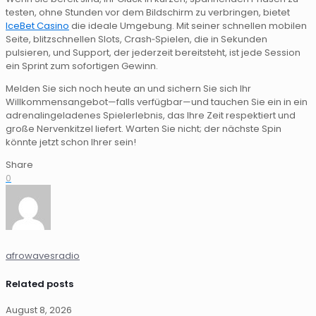
testen, ohne Stunden vor dem Bildschirm zu verbringen, bietet
IceBet Casino
die ideale Umgebung. Mit seiner schnellen mobilen
Seite, blitzschnellen Slots, Crash‑Spielen, die in Sekunden
pulsieren, und Support, der jederzeit bereitsteht, ist jede Session
ein Sprint zum sofortigen Gewinn.
Melden Sie sich noch heute an und sichern Sie sich Ihr
Willkommensangebot—falls verfügbar—und tauchen Sie ein in ein
adrenalingeladenes Spielerlebnis, das Ihre Zeit respektiert und
große Nervenkitzel liefert. Warten Sie nicht; der nächste Spin
könnte jetzt schon Ihrer sein!
Share
0
afrowavesradio
Related posts
August 8, 2026