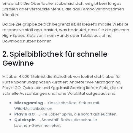
entspricht. Die Oberfläche ist übersichtlich; es gibt kein langes
Scrollen oder versteckte Menüs, die das Tempo verlangsamen
könnten.
Da die Zielgruppe zeitlich begrenzt ist, ist IceBet’s mobile Website
responsive statt app‑basiert, was bedeutet, dass Sie die gleichen
High‑Speed Slots von Ihrem Handy oder Tablet aus ohne
Download nutzen können.
2. Spielbibliothek für schnelle
Gewinne
Mit über 4.000 Titeln ist die Bibliothek von IceBet dicht, aber für
kurze Spannungsphasen kuratiert. Anbieter wie Microgaming,
Play’n GO, Quickspin und Yggdrasil Gaming liefern Slots, die um
schnelle Auszahlungen und hohe Volatilität aufgebaut sind.
Microgaming
– Klassische Reel‑Setups mit
Wild‑Multiplikatoren.
Play’n GO
– „Fire Joker“ Spins, die sofort aufleuchten.
Quickspin
– „Snowfall“‑Reihe, die schnelle
Lawinen‑Gewinne liefert.