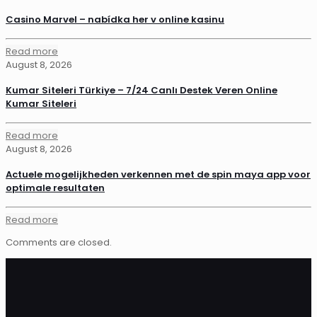
Casino Marvel – nabídka her v online kasinu
Read more
August 8, 2026
Kumar Siteleri Türkiye – 7/24 Canlı Destek Veren Online
Kumar Siteleri
Read more
August 8, 2026
Actuele mogelijkheden verkennen met de spin maya app voor
optimale resultaten
Read more
Comments are closed.