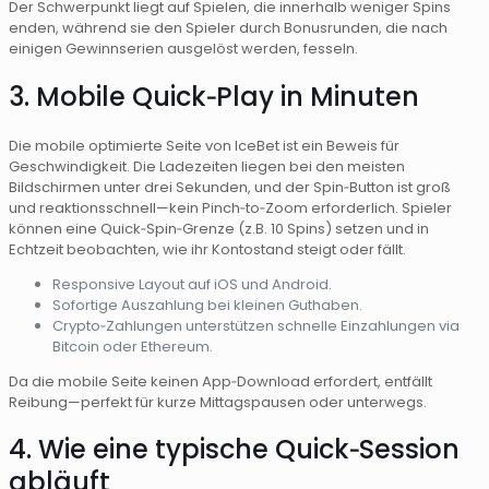
Der Schwerpunkt liegt auf Spielen, die innerhalb weniger Spins
enden, während sie den Spieler durch Bonusrunden, die nach
einigen Gewinnserien ausgelöst werden, fesseln.
3. Mobile Quick‑Play in Minuten
Die mobile optimierte Seite von IceBet ist ein Beweis für
Geschwindigkeit. Die Ladezeiten liegen bei den meisten
Bildschirmen unter drei Sekunden, und der Spin‑Button ist groß
und reaktionsschnell—kein Pinch‑to‑Zoom erforderlich. Spieler
können eine Quick‑Spin‑Grenze (z.B. 10 Spins) setzen und in
Echtzeit beobachten, wie ihr Kontostand steigt oder fällt.
Responsive Layout auf iOS und Android.
Sofortige Auszahlung bei kleinen Guthaben.
Crypto‑Zahlungen unterstützen schnelle Einzahlungen via
Bitcoin oder Ethereum.
Da die mobile Seite keinen App‑Download erfordert, entfällt
Reibung—perfekt für kurze Mittagspausen oder unterwegs.
4. Wie eine typische Quick‑Session
abläuft