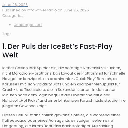
June 26, 2026
Published by
afrowavesradio
on
June 25, 2026
Categories
Uncategorized
Tags
1. Der Puls der IceBet’s Fast‑Play
Welt
IceBet Casino lädt Spieler ein, die sofortige Nervenkitzel suchen,
nicht Marathon‑Marathons. Das Layout der Plattform ist für schnelle
Navigation konzipiert: ein prominenter „Quick Play“ Bereich, ein
Karussell mit High‑Volatility Slots und ein knapper Menüpunkt für
Crash- und Tischspiele, die in Sekunden starten. In den ersten
Minuten nach dem Login begrüßt die Oberfläche mit einer
Handvoll „Hot Picks“ und einer blinkenden Fortschrittsleiste, die Ihre
jüngsten Gewinne zeigt.
Dieses Gefühl ist absichtlich gewählt. Spieler, die während einer
Kaffeepause oder eines Aufzugsritts einsteigen, sehen eine
Umgebung, die ihrem Bedürfnis nach sofortiger Auszahlung