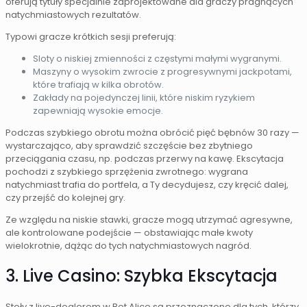
oferują tytuły specjalnie zaprojektowane dla graczy pragnących
natychmiastowych rezultatów.
Typowi gracze krótkich sesji preferują:
Sloty o niskiej zmienności z częstymi małymi wygranymi.
Maszyny o wysokim zwrocie z progresywnymi jackpotami,
które trafiają w kilka obrotów.
Zakłady na pojedynczej linii, które niskim ryzykiem
zapewniają wysokie emocje.
Podczas szybkiego obrotu można obrócić pięć bębnów 30 razy —
wystarczająco, aby sprawdzić szczęście bez zbytniego
przeciągania czasu, np. podczas przerwy na kawę. Ekscytacja
pochodzi z szybkiego sprzężenia zwrotnego: wygrana
natychmiast trafia do portfela, a Ty decydujesz, czy kręcić dalej,
czy przejść do kolejnej gry.
Ze względu na niskie stawki, gracze mogą utrzymać agresywne,
ale kontrolowane podejście — obstawiając małe kwoty
wielokrotnie, dążąc do tych natychmiastowych nagród.
3. Live Casino: Szybka Ekscytacja
Stoły z live-dealerem w Bet Alice są przeznaczone dla tych, którzy