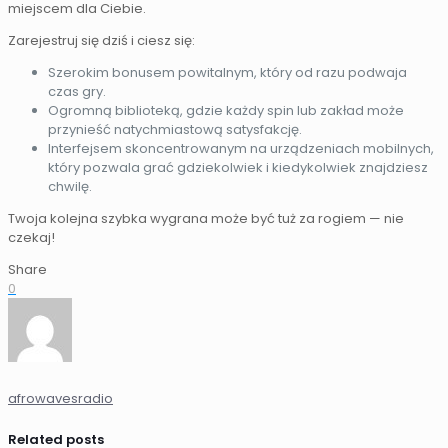
miejscem dla Ciebie.
Zarejestruj się dziś i ciesz się:
Szerokim bonusem powitalnym, który od razu podwaja
czas gry.
Ogromną biblioteką, gdzie każdy spin lub zakład może
przynieść natychmiastową satysfakcję.
Interfejsem skoncentrowanym na urządzeniach mobilnych,
który pozwala grać gdziekolwiek i kiedykolwiek znajdziesz
chwilę.
Twoja kolejna szybka wygrana może być tuż za rogiem — nie
czekaj!
Share
0
afrowavesradio
Related posts