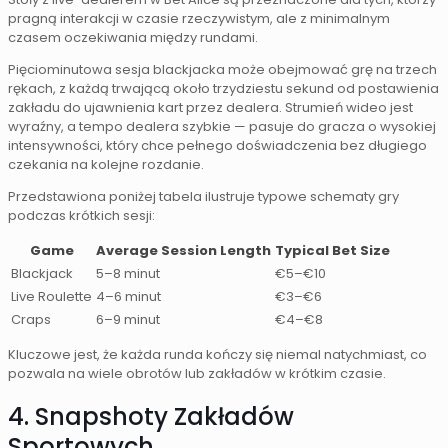
pragną interakcji w czasie rzeczywistym, ale z minimalnym
czasem oczekiwania między rundami.
Pięciominutowa sesja blackjacka może obejmować grę na trzech
rękach, z każdą trwającą około trzydziestu sekund od postawienia
zakładu do ujawnienia kart przez dealera. Strumień wideo jest
wyraźny, a tempo dealera szybkie — pasuje do gracza o wysokiej
intensywności, który chce pełnego doświadczenia bez długiego
czekania na kolejne rozdanie.
Przedstawiona poniżej tabela ilustruje typowe schematy gry
podczas krótkich sesji:
Game
Average Session Length
Typical Bet Size
Blackjack
5–8 minut
€5–€10
Live Roulette
4–6 minut
€3–€6
Craps
6–9 minut
€4–€8
Kluczowe jest, że każda runda kończy się niemal natychmiast, co
pozwala na wiele obrotów lub zakładów w krótkim czasie.
4. Snapshoty Zakładów
Sportowych