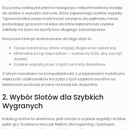
Kluczową zaletą jest płynna nawigacja i natychmiastowy dostęp
do slotów o wysokim zwrocie, które zapewniają szybkie wypłaty.
Typowa krótka sesja może trwać od pięciu do piętnastu minut,
pozwalając graczom na kilka obrotów bębnami lub szybkie
zakłady na żywo na sporty bez długiego zobowiązania.
Kluczowe funkcje dostosowane do tego stylu to:
Opcje instant play, które omijają długie kroki rejestracji.
Minimalne progi depozytów — wystarczy €20, aby zacząć
działać.
Szybkie wypłaty przez crypto lub karty debetowe.
Z silnym naciskiem na kompatybilność z urządzeniami mobilnymi,
większość użytkowników korzysta z tych szybkich burstów na
telefonach podczas przerw na kawę lub dojazdów.
2. Wybór Slotów dla Szybkich
Wygranych
Katalog slotów to skarbnica, jeśli chodzi o szybkie wypłaty i krótkie
pętle gry. Dostawcy tacy jak NetEnt, Microgaming i Quickspin