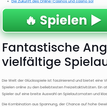
Die Zukunft des Online-Casinos und casino sol
🔥 Spielen ▶️
Fantastische Ang
vielfältige Spiel
Die Welt der Glücksspiele ist faszinierend und bietet eine 
Spielen online zu den beliebtesten Freizeitaktivitäten. Ein
Spieler auf eine breite Auswahl an Spielautomaten und kl
Die Kombination aus Spannung, der Chance auf hohe Gewinne