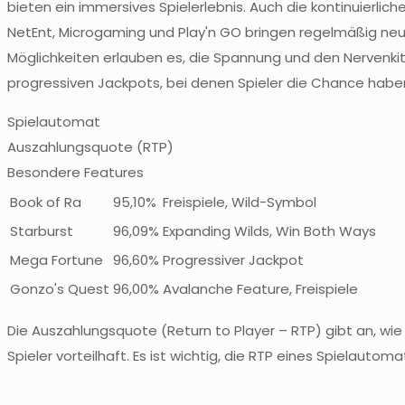
bieten ein immersives Spielerlebnis. Auch die kontinuierlic
NetEnt, Microgaming und Play'n GO bringen regelmäßig neu
Möglichkeiten erlauben es, die Spannung und den Nervenkitz
progressiven Jackpots, bei denen Spieler die Chance habe
Spielautomat
Auszahlungsquote (RTP)
Besondere Features
Book of Ra
95,10%
Freispiele, Wild-Symbol
Starburst
96,09%
Expanding Wilds, Win Both Ways
Mega Fortune
96,60%
Progressiver Jackpot
Gonzo's Quest
96,00%
Avalanche Feature, Freispiele
Die Auszahlungsquote (Return to Player – RTP) gibt an, wie v
Spieler vorteilhaft. Es ist wichtig, die RTP eines Spielauto