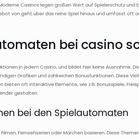
n. Moderne Casinos legen großen Wert auf Spielerschutz un
ngebot von geht über das reine Spiel hinaus und umfasst oft
automaten bei casino so
aktionen in jedem Casino, und bildet hier keine Ausnahme. D
digen Grafiken und zahlreichen Bonusfunktionen. Diese Vielf
ieten oft interaktive Elemente, wie z.B. Bonusspiele, Freis
ender gestalten.
nen bei den Spielautomaten
Filmen, Fernsehserien oder Märchen basieren. Diese Themenw