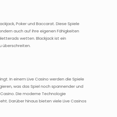
ckjack, Poker und Baccarat. Diese Spiele
sondern auch auf ihre eigenen Fähigkeiten
letterads wetten. Blackjack ist ein
zu überschreiten.
ngt. In einem Live Casino werden die Spiele
agieren, was das Spiel noch spannender und
ne Casino. Die moderne Technologie
ht. Darüber hinaus bieten viele Live Casinos