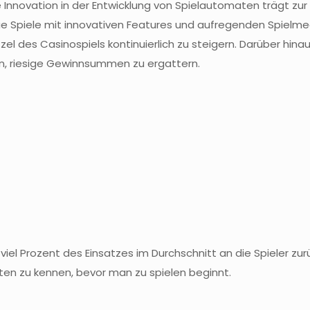
he Innovation in der Entwicklung von Spielautomaten trägt zur
e Spiele mit innovativen Features und aufregenden Spielme
el des Casinospiels kontinuierlich zu steigern. Darüber hin
n, riesige Gewinnsummen zu ergattern.
iel Prozent des Einsatzes im Durchschnitt an die Spieler zurü
maten zu kennen, bevor man zu spielen beginnt.