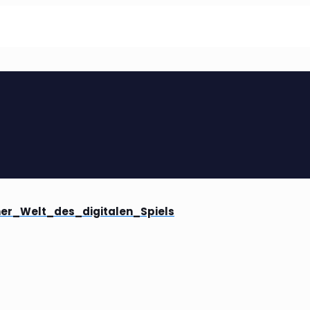
ner_Welt_des_digitalen_Spiels