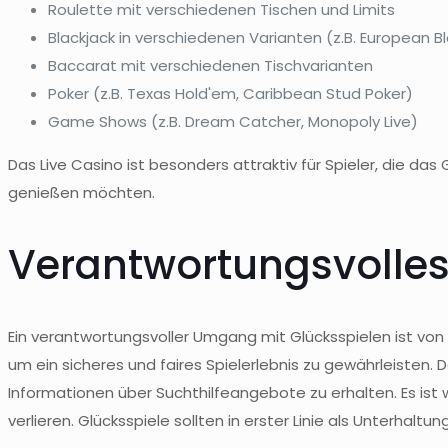
Roulette mit verschiedenen Tischen und Limits
Blackjack in verschiedenen Varianten (z.B. European B
Baccarat mit verschiedenen Tischvarianten
Poker (z.B. Texas Hold'em, Caribbean Stud Poker)
Game Shows (z.B. Dream Catcher, Monopoly Live)
Das Live Casino ist besonders attraktiv für Spieler, die d
genießen möchten.
Verantwortungsvolles 
Ein verantwortungsvoller Umgang mit Glücksspielen ist v
um ein sicheres und faires Spielerlebnis zu gewährleisten.
Informationen über Suchthilfeangebote zu erhalten. Es ist w
verlieren. Glücksspiele sollten in erster Linie als Unterhalt