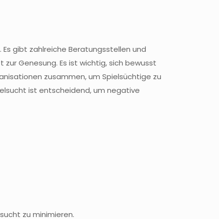
. Es gibt zahlreiche Beratungsstellen und
 zur Genesung. Es ist wichtig, sich bewusst
rganisationen zusammen, um Spielsüchtige zu
ielsucht ist entscheidend, um negative
sucht zu minimieren.