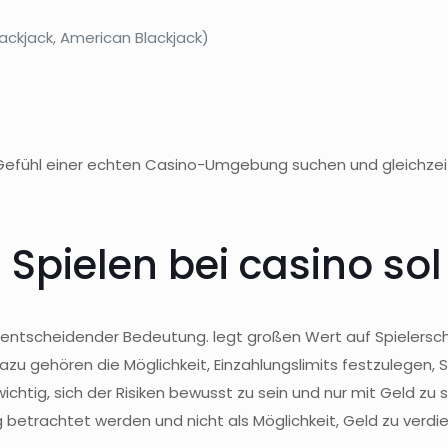
lackjack, American Blackjack)
as Gefühl einer echten Casino-Umgebung suchen und gleichzei
Spielen bei casino sol
on entscheidender Bedeutung. legt großen Wert auf Spieler
 Dazu gehören die Möglichkeit, Einzahlungslimits festzulegen
ichtig, sich der Risiken bewusst zu sein und nur mit Geld zu 
ung betrachtet werden und nicht als Möglichkeit, Geld zu verdi