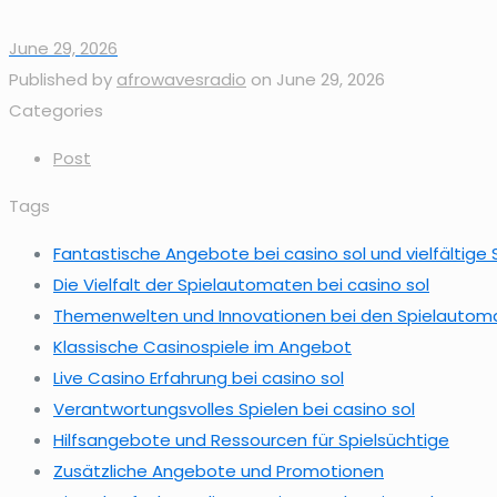
June 29, 2026
Published by
afrowavesradio
on
June 29, 2026
Categories
Post
Tags
Fantastische Angebote bei casino sol und vielfältige
Die Vielfalt der Spielautomaten bei casino sol
Themenwelten und Innovationen bei den Spielautom
Klassische Casinospiele im Angebot
Live Casino Erfahrung bei casino sol
Verantwortungsvolles Spielen bei casino sol
Hilfsangebote und Ressourcen für Spielsüchtige
Zusätzliche Angebote und Promotionen