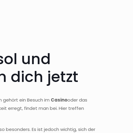
sol und
 dich jetzt
hen gehört ein Besuch im
Casino
oder das
 erregt, findet man bei. Hier treffen
besonders. Es ist jedoch wichtig, sich der