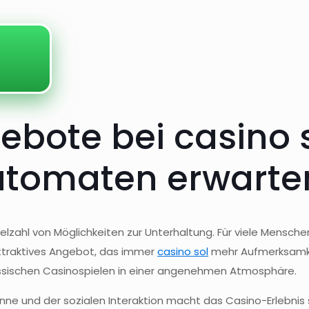
ebote bei casino 
automaten erwarten
Vielzahl von Möglichkeiten zur Unterhaltung. Für viele Mensc
 attraktives Angebot, das immer
casino sol
mehr Aufmerksamkeit
assischen Casinospielen in einer angenehmen Atmosphäre.
 und der sozialen Interaktion macht das Casino-Erlebnis so 