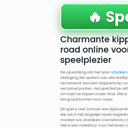
🔥 Sp
Charmante kipp
road online voo
speelplezier
De opwinding van het spel «
chicken 
uitdaging die spelers van alle leefti
verslavend: leid een dappere kip ov
verzamel punten. Het spel test je re
om kalm te blijven onder druk. Het i
terug laat komen voor meer.
Dit spel is niet zomaar een tijdsverd
die we in het dagelijks leven tegenk
moeten we obstakels overwinnen, ris
Het is een metafoor voor het leven ze