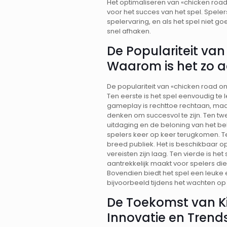
Het optimaliseren van «chicken road
voor het succes van het spel. Spel
spelervaring, en als het spel niet go
snel afhaken.
De Populariteit van
Waarom is het zo a
De populariteit van «chicken road on
Ten eerste is het spel eenvoudig te 
gameplay is rechttoe rechtaan, maar 
denken om succesvol te zijn. Ten tw
uitdaging en de beloning van het b
spelers keer op keer terugkomen. Te
breed publiek. Het is beschikbaar o
vereisten zijn laag. Ten vierde is het
aantrekkelijk maakt voor spelers di
Bovendien biedt het spel een leuke 
bijvoorbeeld tijdens het wachten op d
De Toekomst van K
Innovatie en Trend