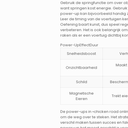
Gebruik de springfunctie om over ob
want springen kost energie. Gebrui
power-up kan bijvoorbeeld handig z
Leer de timing van de voertuigen k
Oefening baart kunst, dus speel reg
verbeteren. Het is ook belangrijk om 
raken als er een voertuig dichtbij ko
Power-UpEffectDuur
Snelheidsboost
Verh
Maakt 
Onzichtbaarheid
Schild
Beschermt
Magnetische
Trekt ei
Eieren
De power-ups in «chicken road online
om de weg over te steken. Het stra
verschil maken tussen succes en fale
power-up het meest geschikt is voor