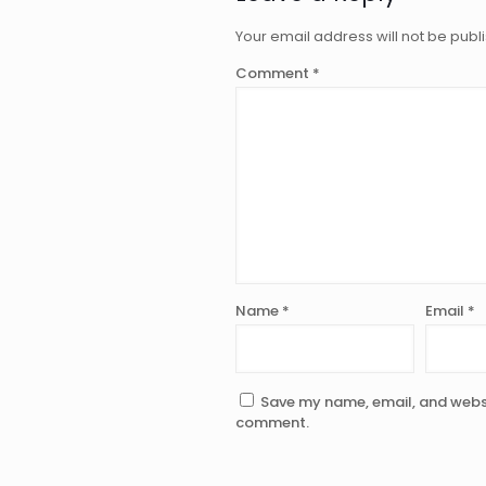
Your email address will not be publ
Comment
*
Name
*
Email
*
Save my name, email, and websit
comment.