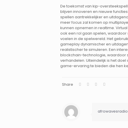
De toekomst van kip-oversteekspelle
blijven innoveren en nieuwe funct
spellen aantrekkelijker en uitdage
meer focus zal komen op multiplayer
kunnen opnemen in realtime. Virtual
ook een rol gaan spelen, waardoor
voelen in de spelwereld. Het gebruik
gameplay dynamischer en uitdagend
realistischer te simuleren. Een inter
blockchain-technologie, waardoor sp
verhandelen. Uiteindelijk is het do
game-ervaring te bieden die hen ke
Share
afrowavesradio