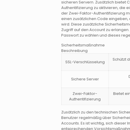
sicheren Servern. Zusätzlich bietet C
Authentifizierung zu aktivieren, die 
der Zwei-Faktor-Authentifizierung 
einen zusätzlichen Code eingeben, 
wird. Diese zusätzliche Sicherheit
Zugriff auf den Account zu erlangen. 
Passwort zu wählen und dieses reg
Sicherheitsmaßnahme
Beschreibung
Schützt 
SSL-Verschlüsselung
Sichere Server
Zwei-Faktor-
Bietet e
Authentifizierung
Zusätzlich zu den technischen Sich
Benutzer regelmäßig über Sicherheits
Accounts. Es ist wichtig, sich dieser
entsprechenden Vorsichtsmaßnahmen