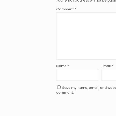
Your email address will not be publ
Comment
*
Name
*
Email
*
Save my name, email, and websit
comment.