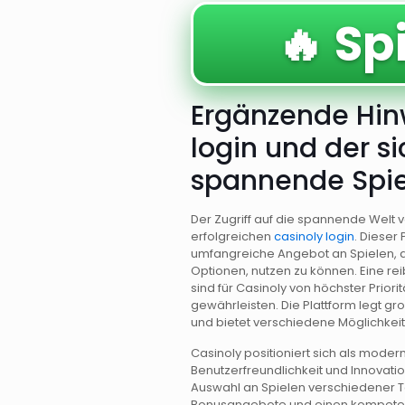
🔥 Sp
Ergänzende Hin
login und der si
spannende Spi
Der Zugriff auf die spannende Welt 
erfolgreichen
casinoly login
. Dieser
umfangreiche Angebot an Spielen, da
Optionen, nutzen zu können. Eine re
sind für Casinoly von höchster Priori
gewährleisten. Die Plattform legt gr
und bietet verschiedene Möglichkeit
Casinoly positioniert sich als mode
Benutzerfreundlichkeit und Innovatio
Auswahl an Spielen verschiedener To
Bonusangebote und einen kompetent