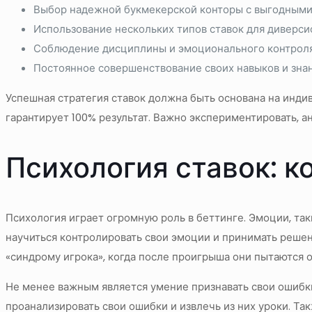
Выбор надежной букмекерской конторы с выгодными
Использование нескольких типов ставок для диверси
Соблюдение дисциплины и эмоционального контроля
Постоянное совершенствование своих навыков и знан
Успешная стратегия ставок должна быть основана на индив
гарантирует 100% результат. Важно экспериментировать, а
Психология ставок: к
Психология играет огромную роль в беттинге. Эмоции, так
научиться контролировать свои эмоции и принимать решени
«синдрому игрока», когда после проигрыша они пытаются о
Не менее важным является умение признавать свои ошибки.
проанализировать свои ошибки и извлечь из них уроки. Та