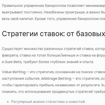
Правильное управление банкроллом позволяет минимизиров
выигрывают постоянно. Неизбежны проигрыши, и важно бы
весь свой капитал. Кроме того, управление банкроллом п
Стратегии ставок: от базовы
Существует множество различных стратегий ставок, которы
фаворита, ставка на тотал больше/меньше и ставка на фору
и Sure Bets, требуют более глубоких знаний и опыта.
Value Betting – это стратегия, основанная на поиске став
наступления события. Arbitrage Betting – это стратегия,
чтобы гарантировать прибыль независимо от результата. Su
помнить, что использование продвинутых стратегий требу
Регулярный анализ статистики и новостей.