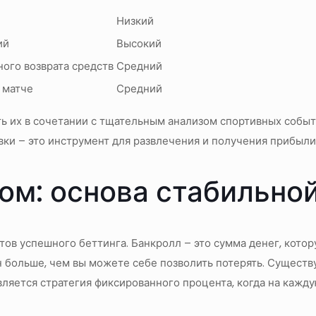
Низкий
ий
Высокий
ого возврата средств
Средний
в матче
Средний
ь их в сочетании с тщательным анализом спортивных событ
вки – это инструмент для развлечения и получения прибыли
ом: основа стабильно
ов успешного беттинга. Банкролл – это сумма денег, котор
он больше, чем вы можете себе позволить потерять. Сущест
ляется стратегия фиксированного процента, когда на кажд