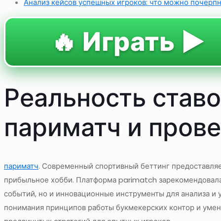
Анализ кейсов успешных игроков: что можно почерп
🔥 Играть ▶️
Реальность ставо
париматч и пров
париматч
. Современный спортивный беттинг предоставляет
прибыльное хобби. Платформа parimatch зарекомендовала 
событий, но и инновационные инструменты для анализа и у
понимания принципов работы букмекерских контор и умения