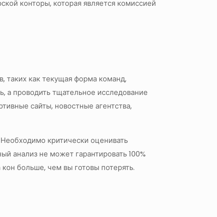
рской конторы, которая является комиссией
, таких как текущая форма команд,
ть, а проводить тщательное исследование
тивные сайты, новостные агентства,
 Необходимо критически оценивать
ый анализ не может гарантировать 100%
а кон больше, чем вы готовы потерять.