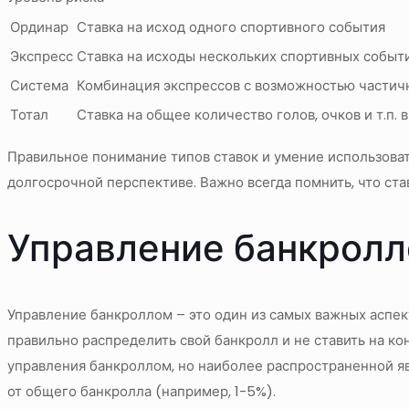
Ординар
Ставка на исход одного спортивного события
Экспресс
Ставка на исходы нескольких спортивных событ
Система
Комбинация экспрессов с возможностью частичн
Тотал
Ставка на общее количество голов, очков и т.п. 
Правильное понимание типов ставок и умение использоват
долгосрочной перспективе. Важно всегда помнить, что ста
Управление банкролл
Управление банкроллом – это один из самых важных аспект
правильно распределить свой банкролл и не ставить на к
управления банкроллом, но наиболее распространенной яв
от общего банкролла (например, 1-5%).