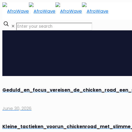
✕
Geduld_en_focus_vereisen_de_chicken_road_een
June 30, 2026
Kleine_tactieken_voorun_chickenroad_met_slimme