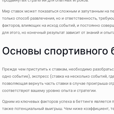
продвинутых стратегий для опытных игроков.
Мир ставок может показаться сложным и запутанным на перв
только способ развлечения, но и ответственность, требу
факторов, влияющих на исход событий, и постоянно совер
для этого, но конечный результат зависит от знаний и опыт
Основы спортивного 
Прежде чем приступить к ставкам, необходимо разобраться
одно событие), экспресс (ставка на несколько событий, 
позволяющая вернуть часть ставки в случае проигрыша от
соответствуют вашему уровню опыта и стратегии.
Одним из ключевых факторов успеха в беттинге является 
также потенциальный выигрыш. Чем ниже коэффициент, те