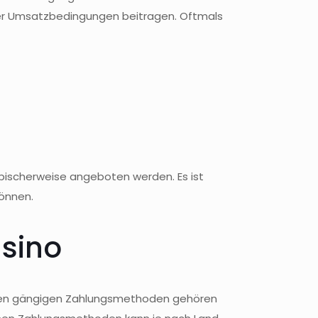
g der Umsatzbedingungen beitragen. Oftmals
ischerweise angeboten werden. Es ist
können.
asino
u den gängigen Zahlungsmethoden gehören