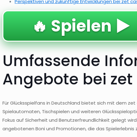
Perspektiven und zukünftige Entwicklungen bei zet ca
🔥 Spielen ▶️
Umfassende Infor
Angebote bei zet 
Für Glücksspielfans in Deutschland bietet sich mit dem zet 
Spielautomaten, Tischspielen und weiteren Glücksspieloption
Fokus auf Sicherheit und Benutzerfreundlichkeit gelegt wird.
angebotenen Boni und Promotionen, die das Spielerlebnis z