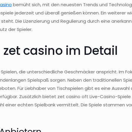
casino
bemüht sich, mit den neuesten Trends und Technologie
sspiele jederzeit und überall genießen können. Ein weiterer w
steht. Die Lizenzierung und Regulierung durch eine anerkan
tz der Spieler.
zet casino im Detail
n Spielen, die unterschiedliche Geschmäcker anspricht. Im F
tundenlangen Spielspaß sorgen. Neben den traditionellen 
boten. Für Liebhaber von Tischspielen gibt es eine Auswahl 
rfügbar. Zusätzlich bietet zet casino oft Live-Casino-Spiele
fühl einer echten Spielbank vermittelt. Die Spiele stammen