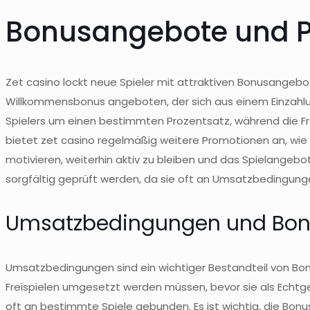
Bonusangebote und Pr
Zet casino lockt neue Spieler mit attraktiven Bonusangebote
Willkommensbonus angeboten, der sich aus einem Einzahlu
Spielers um einen bestimmten Prozentsatz, während die F
bietet zet casino regelmäßig weitere Promotionen an, wie 
motivieren, weiterhin aktiv zu bleiben und das Spielange
sorgfältig geprüft werden, da sie oft an Umsatzbedingung
Umsatzbedingungen und Bonu
Umsatzbedingungen sind ein wichtiger Bestandteil von Bon
Freispielen umgesetzt werden müssen, bevor sie als Echtg
oft an bestimmte Spiele gebunden. Es ist wichtig, die Bonus