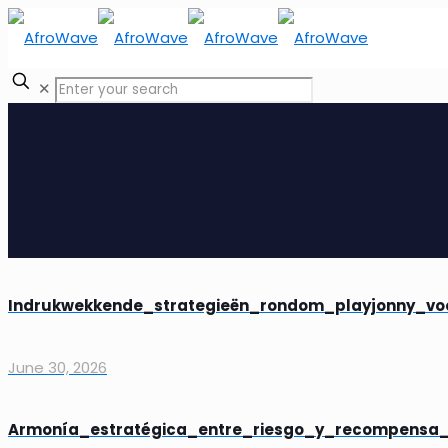
✕
Indrukwekkende_strategieën_rondom_playjonny_vo
June 30, 2026
Armonía_estratégica_entre_riesgo_y_recompensa_