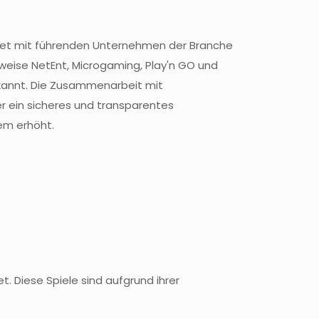
eitet mit führenden Unternehmen der Branche
weise NetEnt, Microgaming, Play'n GO und
bekannt. Die Zusammenarbeit mit
er ein sicheres und transparentes
em erhöht.
. Diese Spiele sind aufgrund ihrer