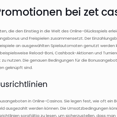
omotionen bei zet ca
n, die den Einstieg in die Welt des Online-Glücksspiels erlei
ngsbonus und Freispielen zusammensetzt. Der Einzahlungsbo
reispiele an ausgewählten Spielautomaten genutzt werden 
beispielsweise Reload-Boni, Cashback-Aktionen und Turniere.
bot zu nutzen. Die genauen Bedingungen für die Bonusangebo
en geknüpft sind.
srichtlinien
usangeboten in Online-Casinos. Sie legen fest, wie oft ein
eld ausgezahlt werden können. Die Umsatzbedingungen könne
richtlinien sorgfältig zu lesen, um sicherzustellen, dass ma