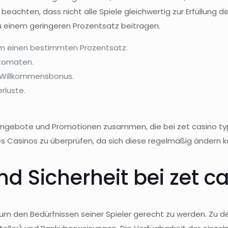
beachten, dass nicht alle Spiele gleichwertig zur Erfüllun
u einem geringeren Prozentsatz beitragen.
um einen bestimmten Prozentsatz.
utomaten.
m Willkommensbonus.
rluste.
ngebote und Promotionen zusammen, die bei zet casino typ
es Casinos zu überprüfen, da sich diese regelmäßig ändern 
 Sicherheit bei zet c
, um den Bedürfnissen seiner Spieler gerecht zu werden. Z