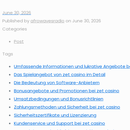
June 30, 2026
Published by
afrowavesradio
on
June 30, 2026
Categories
Post
Tags
Umfassende Informationen und lukrative Angebote bei
Das Spielangebot von zet casino im Detail
Die Bedeutung von Software-Anbietern
Bonusangebote und Promotionen bei zet casino
Umsatzbedingungen und Bonusrichtlinien
Zahlungsmethoden und Sicherheit bei zet casino
Sicherheitszertifikate und Lizenzierung
Kundenservice und Support bei zet casino