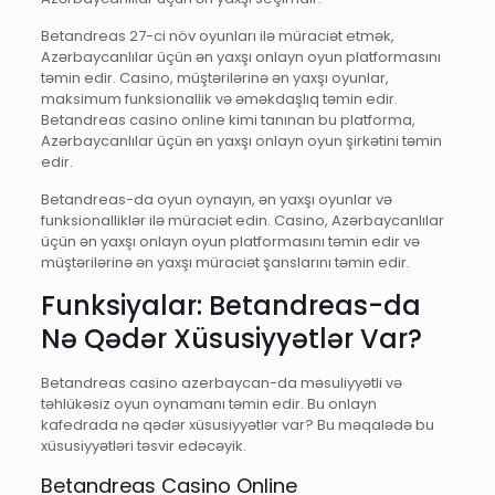
Betandreas 27-ci növ oyunları ilə müraciət etmək,
Azərbaycanlılar üçün ən yaxşı onlayn oyun platformasını
təmin edir. Casino, müştərilərinə ən yaxşı oyunlar,
maksimum funksionallik və əməkdaşlıq təmin edir.
Betandreas casino online kimi tanınan bu platforma,
Azərbaycanlılar üçün ən yaxşı onlayn oyun şirkətini təmin
edir.
Betandreas-da oyun oynayın, ən yaxşı oyunlar və
funksionalliklər ilə müraciət edin. Casino, Azərbaycanlılar
üçün ən yaxşı onlayn oyun platformasını təmin edir və
müştərilərinə ən yaxşı müraciət şanslarını təmin edir.
Funksiyalar: Betandreas-da
Nə Qədər Xüsusiyyətlər Var?
Betandreas casino azerbaycan-da məsuliyyətli və
təhlükəsiz oyun oynamanı təmin edir. Bu onlayn
kafedrada nə qədər xüsusiyyətlər var? Bu məqalədə bu
xüsusiyyətləri təsvir edəcəyik.
Betandreas Casino Online