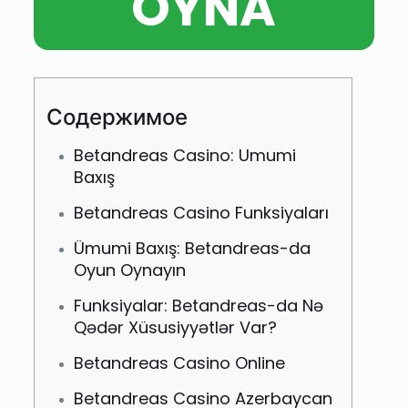
OYNA
Содержимое
Betandreas Casino: Umumi
Baxış
Betandreas Casino Funksiyaları
Ümumi Baxış: Betandreas-da
Oyun Oynayın
Funksiyalar: Betandreas-da Nə
Qədər Xüsusiyyətlər Var?
Betandreas Casino Online
Betandreas Casino Azerbaycan