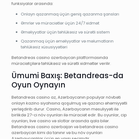
funksiyalar arasında:
Onlayn qazanmaq üçün geniş qazanma şansları
Əmrlər və müraciətlər üçün 24/7 xidmət
Əməliyyatlar üçün təhlükəsiz və sürətli sistem
Qazanmaq üçün əməliyyatlar və məlumatların
təhlükəsiz xüsusiyyətləri
Betandreas casino azerbaycan platformasında
müraciətçilərə təhlükəsiz və sürətli xidmətlər verilir.
Ümumi Baxış: Betandreas-da
Oyun Oynayın
Betandreas casino az, Azərbaycanın populyar növbəti
onlayn kazino siyahısına qoşulmuş və qazancı əhəmiyyətli
yerləşdirib durur. Casino, Azərbaycanın məsuliyyəti ilə
birlikdə 27-ci növ oyunları ilə müraciət edir. Bu oyunlar, cip
oyunları, live casino və slotlar arasında qala bilər.
Betandreas casino azerbaijan və betandreas casino
azerbaycan kimi da tanınır və bu növ oyunları
Azərbaycanlılar üçün ən yaxşı seçimdir.