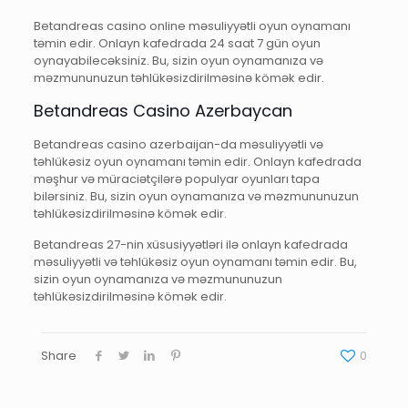
Betandreas casino online məsuliyyətli oyun oynamanı
təmin edir. Onlayn kafedrada 24 saat 7 gün oyun
oynayabilecəksiniz. Bu, sizin oyun oynamanıza və
məzmununuzun təhlükəsizdirilməsinə kömək edir.
Betandreas Casino Azerbaycan
Betandreas casino azerbaijan-da məsuliyyətli və
təhlükəsiz oyun oynamanı təmin edir. Onlayn kafedrada
məşhur və müraciətçilərə populyar oyunları tapa
bilərsiniz. Bu, sizin oyun oynamanıza və məzmununuzun
təhlükəsizdirilməsinə kömək edir.
Betandreas 27-nin xüsusiyyətləri ilə onlayn kafedrada
məsuliyyətli və təhlükəsiz oyun oynamanı təmin edir. Bu,
sizin oyun oynamanıza və məzmununuzun
təhlükəsizdirilməsinə kömək edir.
Share
0