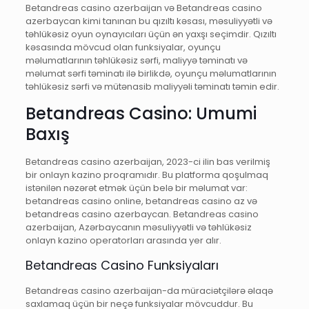
Betandreas casino azerbaijan və Betandreas casino
azerbaycan kimi tanınan bu qızıltı kəsası, məsuliyyətli və
təhlükəsiz oyun oynayıcıları üçün ən yaxşı seçimdir. Qızıltı
kəsasında mövcud olan funksiyalar, oyunçu
məlumatlarının təhlükəsiz sərfi, maliyyə təminatı və
məlumat sərfi təminatı ilə birlikdə, oyunçu məlumatlarının
təhlükəsiz sərfi və mütənasib maliyyəli təminatı təmin edir.
Betandreas Casino: Umumi
Baxış
Betandreas casino azerbaijan, 2023-ci ilin bas verilmiş
bir onlayn kazino proqramıdır. Bu platforma qoşulmaq
istənilən nəzərət etmək üçün belə bir məlumat var:
betandreas casino online, betandreas casino az və
betandreas casino azerbaycan. Betandreas casino
azerbaijan, Azərbaycanın məsuliyyətli və təhlükəsiz
onlayn kazino operatorları arasında yer alır.
Betandreas Casino Funksiyaları
Betandreas casino azerbaijan-da müraciətçilərə əlaqə
saxlamaq üçün bir neçə funksiyalar mövcuddur. Bu