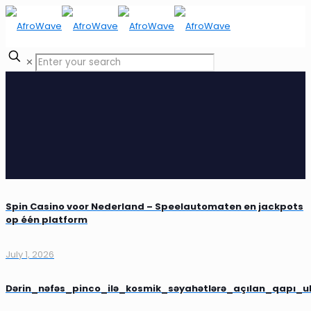
✕
Spin Casino voor Nederland – Speelautomaten en jackpots
op één platform
July 1, 2026
Dərin_nəfəs_pinco_ilə_kosmik_səyahətlərə_açılan_qapı_u