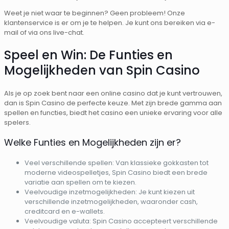
Weet je niet waar te beginnen? Geen probleem! Onze
klantenservice is er om je te helpen. Je kunt ons bereiken via e-
mail of via ons live-chat.
Speel en Win: De Funties en
Mogelijkheden van Spin Casino
Als je op zoek bent naar een online casino dat je kunt vertrouwen,
dan is Spin Casino de perfecte keuze. Met zijn brede gamma aan
spellen en functies, biedt het casino een unieke ervaring voor alle
spelers.
Welke Funties en Mogelijkheden zijn er?
Veel verschillende spellen: Van klassieke gokkasten tot
moderne videospelletjes, Spin Casino biedt een brede
variatie aan spellen om te kiezen.
Veelvoudige inzetmogelijkheden: Je kunt kiezen uit
verschillende inzetmogelijkheden, waaronder cash,
creditcard en e-wallets.
Veelvoudige valuta: Spin Casino accepteert verschillende