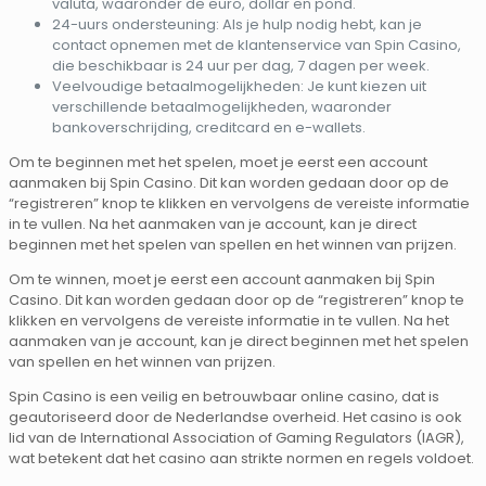
valuta, waaronder de euro, dollar en pond.
24-uurs ondersteuning: Als je hulp nodig hebt, kan je
contact opnemen met de klantenservice van Spin Casino,
die beschikbaar is 24 uur per dag, 7 dagen per week.
Veelvoudige betaalmogelijkheden: Je kunt kiezen uit
verschillende betaalmogelijkheden, waaronder
bankoverschrijding, creditcard en e-wallets.
Om te beginnen met het spelen, moet je eerst een account
aanmaken bij Spin Casino. Dit kan worden gedaan door op de
“registreren” knop te klikken en vervolgens de vereiste informatie
in te vullen. Na het aanmaken van je account, kan je direct
beginnen met het spelen van spellen en het winnen van prijzen.
Om te winnen, moet je eerst een account aanmaken bij Spin
Casino. Dit kan worden gedaan door op de “registreren” knop te
klikken en vervolgens de vereiste informatie in te vullen. Na het
aanmaken van je account, kan je direct beginnen met het spelen
van spellen en het winnen van prijzen.
Spin Casino is een veilig en betrouwbaar online casino, dat is
geautoriseerd door de Nederlandse overheid. Het casino is ook
lid van de International Association of Gaming Regulators (IAGR),
wat betekent dat het casino aan strikte normen en regels voldoet.