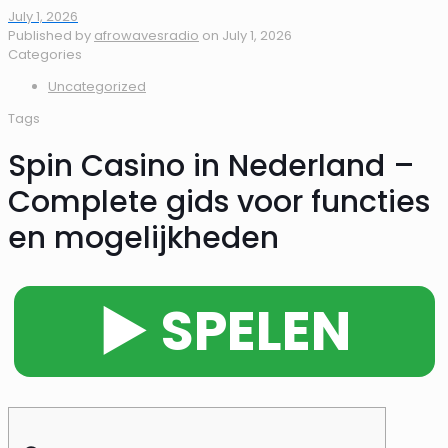
July 1, 2026
Published by
afrowavesradio
on
July 1, 2026
Categories
Uncategorized
Tags
Spin Casino in Nederland –
Complete gids voor functies
en mogelijkheden
▶️ SPELEN